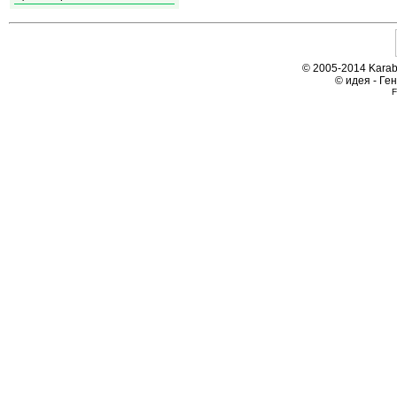
© 2005-2014 Karab
© идея - Ге
F