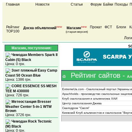
Главная
Новости
Статьи
Форум
Байки
Походы
П
Рейтинг
new
new
Прокат
ФСТ
Блоги
К
Доска объявлений
Магазин
TOP100
(старая версия)
Лог
S
Магазин, поступления:
Чемодан Members Spark II
Cabin (S) Black
Цена: 0 грн.
Зонт пляжный Easy Camp
Рейтинг сайтов
-
Coast 50 Ocean Blue
Ал
Цена: 1386 грн.
CORE ESSENCE SS MESH
ExtremeUa.com - Скалолазный портал Украины 
TEE M 430000
Apachholds - производство скалолазных зацепо
Цена: 726 грн.
Клуб скалолазания и альпинизма ХАИ
Метеостанция Bresser
Центр скалолазания Джива
Weather Center 5-in-1 WTW
Cкалодром "Скеля"
Brown
Киевский Клуб aльпинистов и скалолазов "Верти
Цена: 3726 грн.
Чемодан Rock Tectonic
(M) Black
Цена: 0 грн.