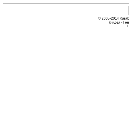
© 2005-2014 Karab
© идея - Ге
F