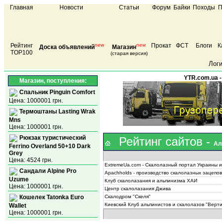
Главная
Новости
Статьи
Форум
Байки
Походы
П
Рейтинг
new
new
Прокат
ФСТ
Блоги
К
Доска объявлений
Магазин
TOP100
(старая версия)
Лог
YTR.com.ua -
Магазин, поступления:
Спальник Pinguin Comfort
Цена: 1000001 грн.
Термоштаны Lasting Wrak
Mns
Цена: 1000001 грн.
Рюкзак туристический
Рейтинг сайтов
-
Ал
Ferrino Overland 50+10 Dark
Grey
Цена: 4524 грн.
ExtremeUa.com - Скалолазный портал Украины 
Сандали Alpine Pro
Apachholds - производство скалолазных зацепо
Uzume
Клуб скалолазания и альпинизма ХАИ
Цена: 1000001 грн.
Центр скалолазания Джива
Cкалодром "Скеля"
Кошелек Tatonka Euro
Киевский Клуб aльпинистов и скалолазов "Верти
Wallet
Цена: 1000001 грн.