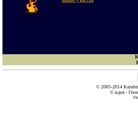
Байки у костра
К
© 2005-2014 Karabi
© идея - Ген
FI