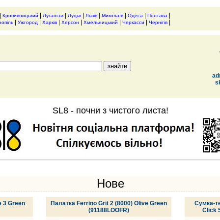
|
|
|
|
|
|
|
|
Кропивницький
Луганськ
Луцьк
Львів
Миколаїв
Одеса
Полтава
|
|
|
|
|
|
|
нопіль
Ужгород
Харків
Херсон
Хмельницький
Черкасси
Чернігів
ad
s
SL8 - почни з чистого листа!
Нове
e 3 Green
Палатка Ferrino Grit 2 (8000) Olive Green
Сумка-те
(91188LOOFR)
Click 