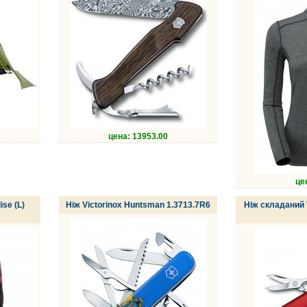
цена: 13953.00
це
se (L)
Ніж Victorinox Huntsman 1.3713.7R6
Ніж складаний V