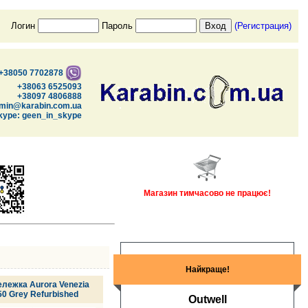
Логин
Пароль
(Регистрация)
+38050 7702878
+38063 6525093
+38097 4806888
min@karabin.com.ua
kype: geen_in_skype
Магазин тимчасово не працює!
Найкраще!
лежка Aurora Venezia
50 Grey Refurbished
Outwell