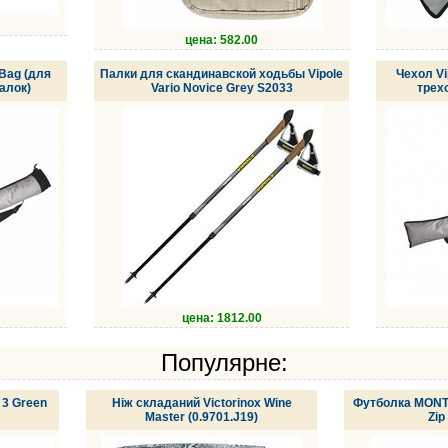
цена: 582.00
 Bag (для
Палки для скандинавской ходьбы Vipole
Чехол Vi
алок)
Vario Novice Grey S2033
трех
цена: 1812.00
Популярне:
 3 Green
Ніж складаний Victorinox Wine
Футболка MONTA
Master (0.9701.J19)
Zip