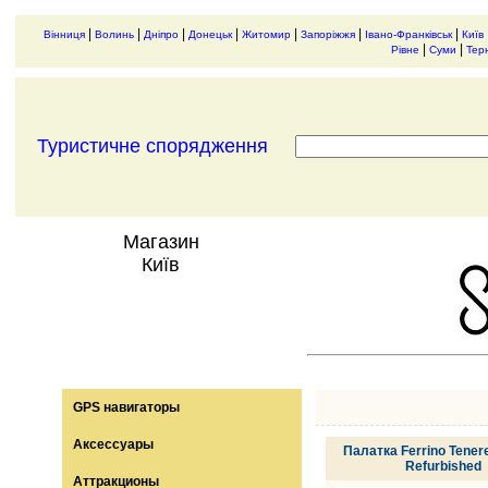
|
|
|
|
|
|
|
Вінниця
Волинь
Дніпро
Донецьк
Житомир
Запоріжжя
Івано-Франківськ
Київ
|
|
Рівне
Суми
Тер
Туристичне спорядження
Магазин
Київ
GPS навигаторы
Аксессуары
Палатка Ferrino Tener
Refurbished
Аттракционы