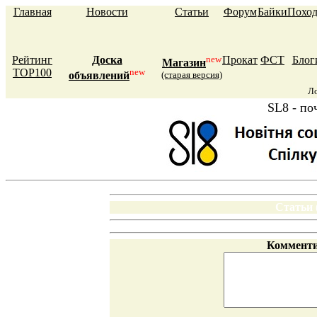
Главная
Новости
Статьи
Форум
Байки
Похо
Рейтинг
Доска
new
Прокат
ФСТ
Блог
Магазин
TOP100
new
объявлений
(старая версия)
Л
SL8 - по
Статьи 
Комменти