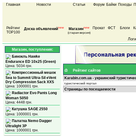
Главная
Новости
Статьи
Форум
Байки
Походы
П
Рейтинг
new
new
Прокат
ФСТ
Блоги
К
Доска объявлений
Магазин
TOP100
(старая версия)
Лог
Магазин, поступления:
Бинокль Hawke
Endurance ED 10x25 (Green)
Цена: 5034 грн.
Рейтинг сайтов
Компрессионный мешок
Sea to Summit Ultra-Sil eVent
Karabin.com.ua - украинский туристиче
Dry Compression Sack XXS
туристический портал
Цена: 1000001 грн.
Страницы по посещаемости
Radiactor Evo Pants Long
Woman S050
Цена: 4448 грн.
Катушка SAGE 2550
Цена: 1000001 грн.
Палатка Nemo Dagger
Ultralight 3P
Цена: 1000001 грн.