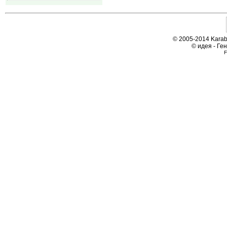
© 2005-2014 Karab
© идея - Ге
F