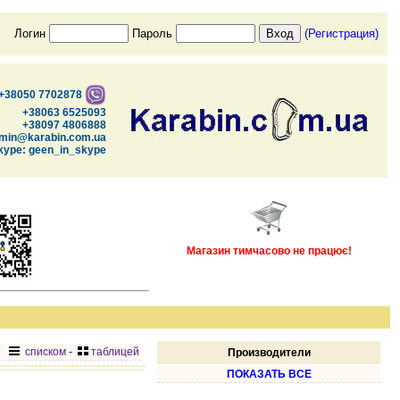
Логин
Пароль
(Регистрация)
+38050 7702878
+38063 6525093
+38097 4806888
min@karabin.com.ua
kype: geen_in_skype
Магазин тимчасово не працює!
списком
-
таблицей
Производители
ПОКАЗАТЬ ВСЕ