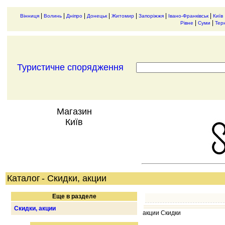
|
|
|
|
|
|
|
Вінниця
Волинь
Дніпро
Донецьк
Житомир
Запоріжжя
Івано-Франківськ
Київ
|
|
Рівне
Суми
Тер
Туристичне спорядження
Магазин
Київ
Каталог
- Скидки, акции
Еще в разделе
Скидки, акции
акции Скидки