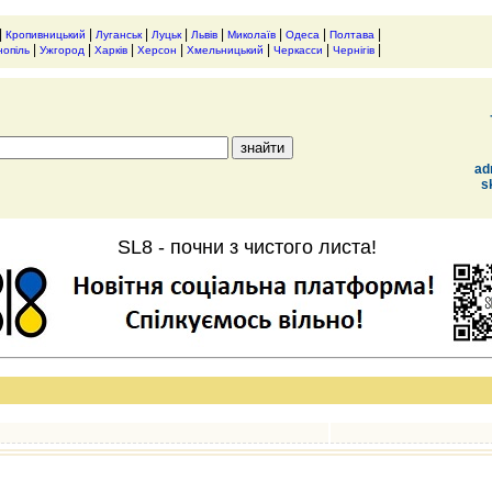
|
|
|
|
|
|
|
|
Кропивницький
Луганськ
Луцьк
Львів
Миколаїв
Одеса
Полтава
|
|
|
|
|
|
|
нопіль
Ужгород
Харків
Херсон
Хмельницький
Черкасси
Чернігів
ad
s
SL8 - почни з чистого листа!