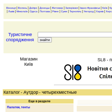
|
|
|
|
|
|
|
|
Вінниця
Волинь
Дніпро
Донецьк
Житомир
Запоріжжя
Івано-Франківськ
Київ
К
|
|
|
|
|
|
|
|
|
|
Львів
Миколаїв
Одеса
Полтава
Рівне
Суми
Тернопіль
Ужгород
Харків
Херс
Туристичне
спорядження
Магазин
SL8 - 
Київ
Каталог
- Аутдор
- четырехместные
Еще в разделе
Палатки, тенты