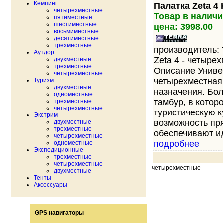
Кемпинг
Палатка Zeta 4 
четырехместные
Товар в наличи
пятиместные
шестиместные
цена: 3998.00
восьмиместные
десятиместные
трехместные
производитель:
Аутдор
Zeta 4 - четыре
двухместные
трехместные
Описание Униве
четырехместные
четырехместная
Туризм
двухместные
назначения. Бо
одноместные
тамбур, в котор
трехместные
четырехместные
туристическую к
Экстрим
возможность пр
двухместные
трехместные
обеспечивают ид
четырехместные
подробнее
одноместные
Экспедиционные
трехместные
четырехместные
четырехместные
двухместные
Тенты
Аксессуары
GPS навигаторы