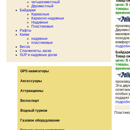
Товар о
четырехместный
цена: В
Двухместный
товары.
Байдарки
временн
Каркасные
Каркасно-надувные
Надувные
произво
Пластиковые
Двухмест
Рафты
маневре
Каяки
походов
надувные
комфортн
пластиковые
подробн
Весла
Спасжилеты, каски
Байдарк
SUP и надувные доски
Товар о
цена: В
товары.
временн
GPS навигаторы
Аксессуары
произво
Эта дву
сочетан
Аттракционы
особых у
подарят 
Велоспорт
подробн
Водный туризм
Пластик
Газовое оборудование