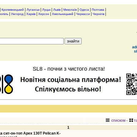
|
|
|
|
|
|
|
|
Кропивницький
Луганськ
Луцьк
Львів
Миколаїв
Одеса
Полтава
|
|
|
|
|
|
|
нопіль
Ужгород
Харків
Херсон
Хмельницький
Черкасси
Чернігів
ad
s
SL8 - почни з чистого листа!
списком
-
т
1
 сит-он-топ Apex 130T Pelican K-