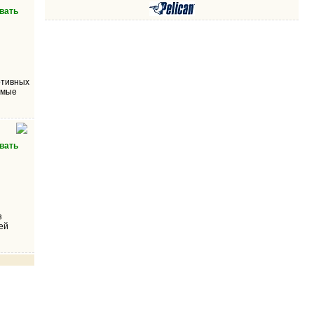
вать
ртивных
емые
вать
з
ей