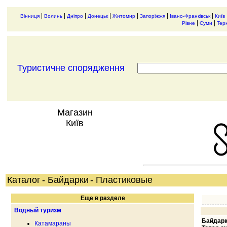
|
|
|
|
|
|
|
Вінниця
Волинь
Дніпро
Донецьк
Житомир
Запоріжжя
Івано-Франківськ
Київ
|
|
Рівне
Суми
Тер
Туристичне спорядження
Магазин
Київ
Каталог
- Байдарки
- Пластиковые
Еще в разделе
Водный туризм
Байдарка
Катамараны