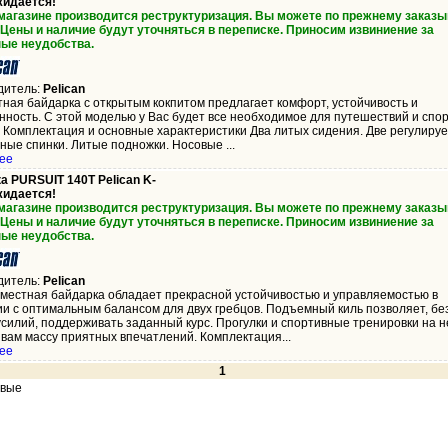
жидается!
 магазине производится реструктуризация. Вы можете по прежнему заказы
 Цены и наличие будут уточняться в переписке. Приносим извиниение за
ые неудобства.
дитель:
Pelican
ная байдарка с открытым кокпитом предлагает комфорт, устойчивость и
нность. С этой моделью у Вас будет все необходимое для путешествий и спо
. Комплектация и основные характеристики Два литых сидения. Две регулиру
ые спинки. Литые подножки. Носовые ...
ее
а PURSUIT 140T Pelican K-
жидается!
 магазине производится реструктуризация. Вы можете по прежнему заказы
 Цены и наличие будут уточняться в переписке. Приносим извиниение за
ые неудобства.
дитель:
Pelican
хместная байдарка обладает прекрасной устойчивостью и управляемостью в
ии с оптимальным балансом для двух гребцов. Подъемный киль позволяет, бе
силий, поддерживать заданный курс. Прогулки и спортивные тренировки на н
вам массу приятных впечатлений. Комплектация...
ее
1
овые