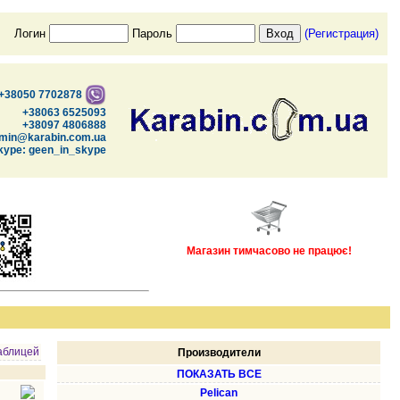
Логин
Пароль
(Регистрация)
+38050 7702878
+38063 6525093
+38097 4806888
min@karabin.com.ua
kype: geen_in_skype
Магазин тимчасово не працює!
аблицей
Производители
ПОКАЗАТЬ ВСЕ
Pelican