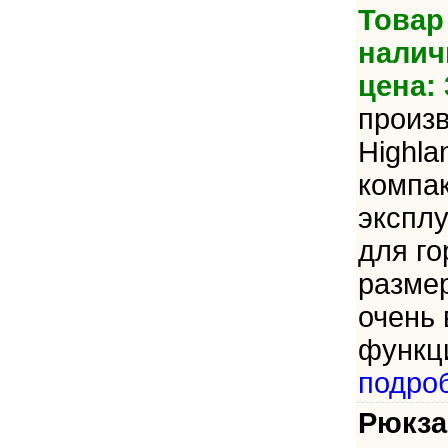
Товар
налич
цена: 
произ
Highla
компак
эксплу
для го
размер
очень
функци
подро
Рюкза