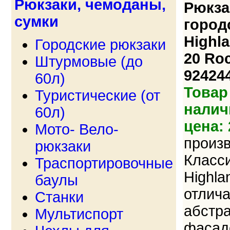
Рюкзаки, чемоданы,
Рюкза
сумки
город
Highla
Городские рюкзаки
20 Roc
Штурмовые (до
92424
60л)
Товар
Туристические (от
налич
60л)
цена: 
Мото- Вело-
произ
рюкзаки
Класси
Траспортировочные
Highla
баулы
отлич
Станки
абстр
Мультиспорт
фасаде