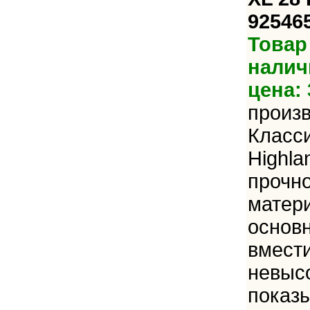
92546
Товар
налич
цена: 
произ
Класси
Highla
прочно
матер
основн
вмест
невысо
показы