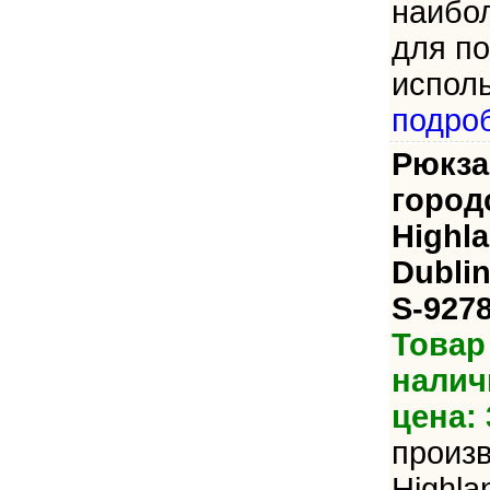
наибо
для по
исполь
подро
Рюкза
город
Highl
Dublin
S-927
Товар
налич
цена: 
произ
Highla