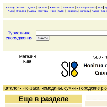
|
|
|
|
|
|
|
|
Вінниця
Волинь
Дніпро
Донецьк
Житомир
Запоріжжя
Івано-Франківськ
Київ
К
|
|
|
|
|
|
|
|
|
|
Львів
Миколаїв
Одеса
Полтава
Рівне
Суми
Тернопіль
Ужгород
Харків
Херс
Туристичне
спорядження
Магазин
SL8 - 
Київ
Каталог
- Рюкзаки, чемоданы, сумки
- Городские рю
Еще в разделе