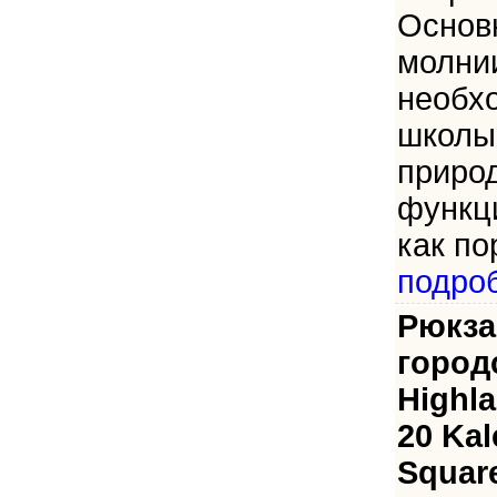
Основ
молни
необх
школы,
приро
функц
как по
подро
Рюкза
город
Highla
20 Kal
Square