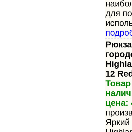
наибо
для по
исполь
подро
Рюкза
город
Highl
12 Re
Товар
налич
цена: 
произ
Яркий 