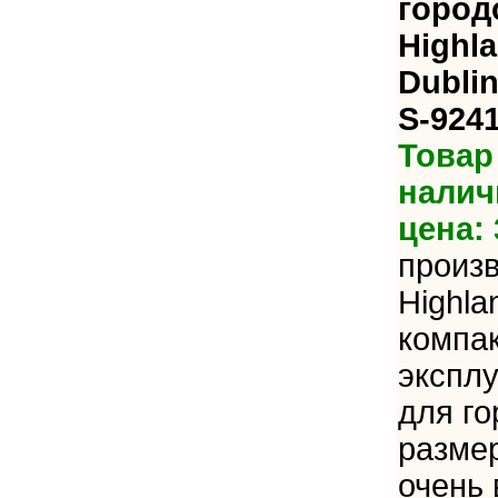
город
Highl
Dublin
S-924
Товар
налич
цена: 
произ
Highla
компак
эксплу
для го
размер
очень