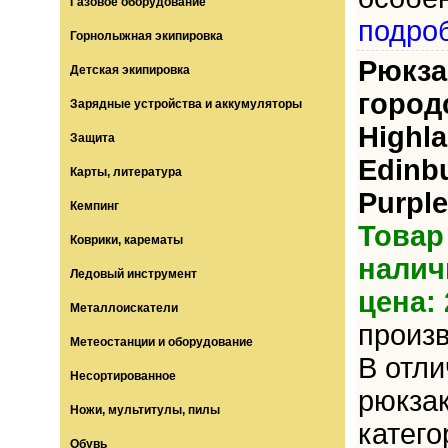
Газовое оборудование
подро
Горнолыжная экипировка
Рюкза
Детская экипировка
город
Зарядные устройства и аккумуляторы
Highl
Защита
Edinb
Карты, литература
Purple
Кемпинг
Товар
Коврики, карематы
налич
Ледовый инструмент
цена: 
Металлоискатели
произ
Метеостанции и оборудование
В отли
Несортированное
рюкзак
Ножи, мультитулы, пилы
катего
Обувь