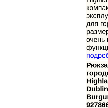
компак
эксплу
для го
размер
очень
функци
подро
Рюкза
город
Highl
Dublin
Burgu
92786