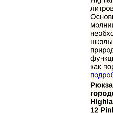
Highla
литров
Основ
молни
необх
школы,
приро
функц
как по
подро
Рюкза
город
Highl
12 Pin