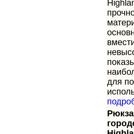
Highla
прочно
матер
основн
вмест
невысо
показы
наибо
для по
исполь
подро
Рюкза
город
Highla