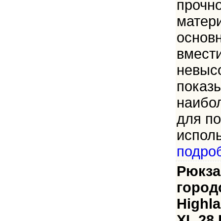
прочно
матер
основн
вмест
невысо
показы
наибо
для по
исполь
подро
Рюкза
город
Highla
XL 28 