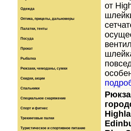
от Hig
Одежда
шлейк
Оптика, прицелы, дальномеры
сетчат
Палатки, тенты
осуще
Посуда
вентил
Прокат
шлейка
Рыбалка
повсе
Рюкзаки, чемоданы, сумки
особен
Скидки, акции
подро
Спальники
Рюкза
Специальное снаряжение
город
Спорт и фитнес
Highl
Трекинговые палки
Edinb
Туристическое и спортивное питание