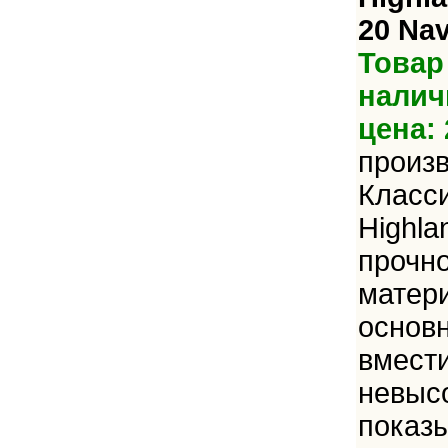
20 Na
Товар
налич
цена: 
произ
Класси
Highla
прочно
матер
основн
вмест
невысо
показы