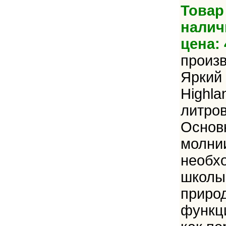
Товар
налич
цена: 
произ
Яркий 
Highla
литров
Основ
молни
необх
школы,
приро
функц