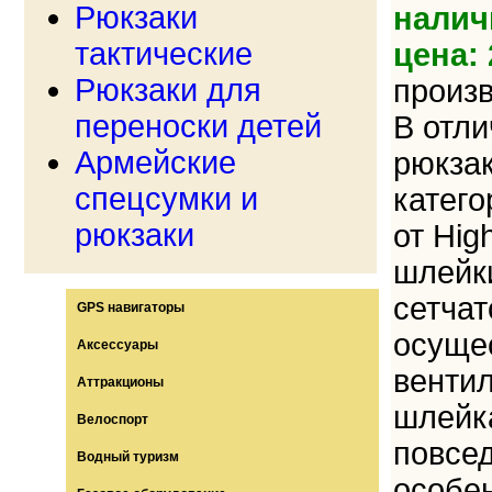
Рюкзаки
налич
тактические
цена: 
Рюкзаки для
произ
переноски детей
В отли
Армейские
рюкзак
спецсумки и
катего
рюкзаки
от Hig
шлейк
сетчат
GPS навигаторы
осуще
Аксессуары
вентил
Аттракционы
шлейка
Велоспорт
повсе
Водный туризм
особен