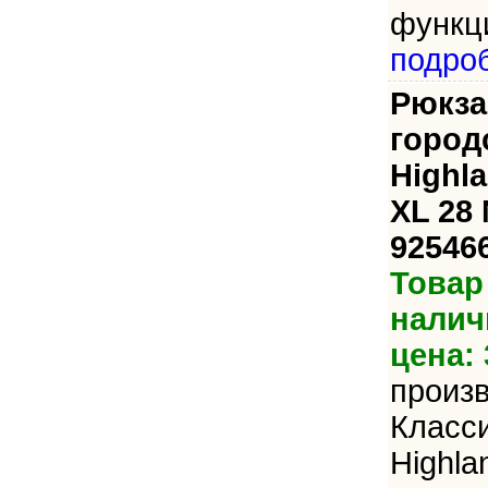
функци
подро
Рюкза
город
Highla
XL 28 
92546
Товар
налич
цена: 
произ
Класси
Highla