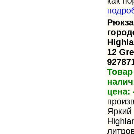
как по
подро
Рюкза
город
Highl
12 Gre
92787
Товар
налич
цена: 
произ
Яркий 
Highla
литров