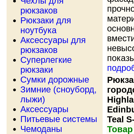
Чехлы для
прочно
рюкзаков
матер
Рюкзаки для
основн
ноутбука
вмест
Аксессуары для
невысо
рюкзаков
показы
Суперлегкие
подро
рюкзаки
Сумки дорожные
Рюкза
Зимние (сноуборд,
город
лыжи)
Highl
Аксессуары
Edinb
Питьевые системы
Teal S
Чемоданы
Товар