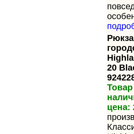
повсе
особен
подро
Рюкза
город
Highla
20 Bla
92422
Товар
налич
цена: 
произ
Класси