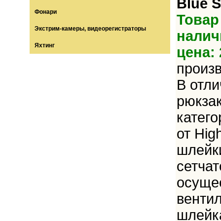
Blue 
Фонари
Товар
Экстрим-камеры, видеорегистраторы
налич
Яхтинг
цена: 
произ
В отли
рюкзак
катего
от Hig
шлейк
сетчат
осуще
вентил
шлейка