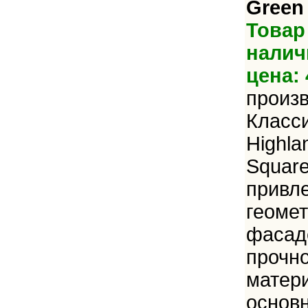
Green
Товар
налич
цена: 
произ
Класси
Highla
Square
привл
геоме
фасаде
прочно
матер
основн