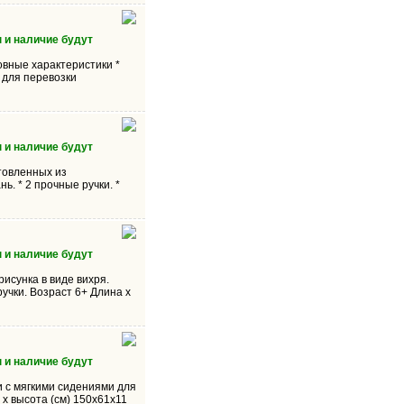
 и наличие будут
вные характеристики *
 для перевозки
 и наличие будут
товленных из
. * 2 прочные ручки. *
 и наличие будут
рисунка в виде вихря.
учки. Возраст 6+ Длина х
 и наличие будут
и с мягкими сидениями для
х высота (см) 150х61х11