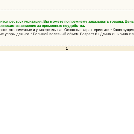
дится реструктуризация. Вы можете по прежнему заказывать товары. Цены
Приносим извиниение за временные неудобства.
анки, экономичные и универсальные. Основные характеристики * Конструкция
зкие упоры для ног. * Большой полезный объем. Возраст 6+ Длина х ширина х 
1