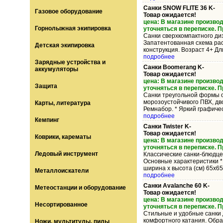
Санки SNOW FLITE 36 K-
Газовое оборудование
Товар ожидается!
цена: В магазине произво
Горнолыжная экипировка
уточняться в переписке. 
Санки сверхкомпактного ди
Запатентованная схема рас
Детская экипировка
конструкция. Возраст 4+ Дл
подробнее
Зарядные устройства и
Санки Boomerang K-
аккумуляторы
Товар ожидается!
цена: В магазине произво
Защита
уточняться в переписке. 
Санки треугольной формы о
морозоустойчивого ПВХ, дв
Карты, литература
Ремнабор. * Яркий графическ
подробнее
Кемпинг
Санки Twister K-
Товар ожидается!
Коврики, карематы
цена: В магазине произво
уточняться в переписке. 
Ледовый инструмент
Классические санки-блюдце:
Основные характеристики * 
ширина х высота (см) 65х65.
Металлоискатели
подробнее
Санки Avalanche 60 K-
Метеостанции и оборудование
Товар ожидается!
цена: В магазине произво
Несортированное
уточняться в переписке. 
Стильные и удобные санки 
комфортного катания. Обра
Ножи, мультитулы, пилы