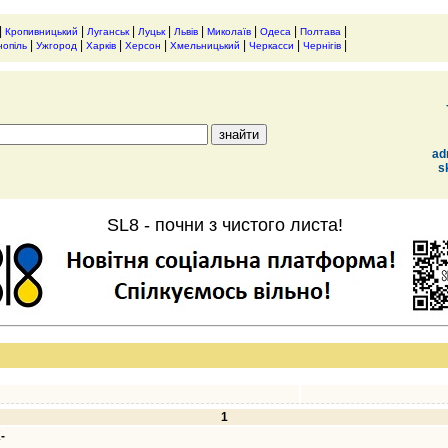
|
|
|
|
|
|
|
|
Кропивницький
Луганськ
Луцьк
Львів
Миколаїв
Одеса
Полтава
|
|
|
|
|
|
|
нопіль
Ужгород
Харків
Херсон
Хмельницький
Черкасси
Чернігів
ad
s
SL8 - почни з чистого листа!
1
-