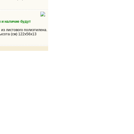
 и наличие будут
 из листового полиэтилена.
высота (см) 122х56х13