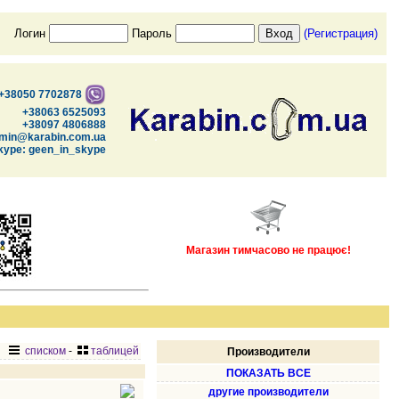
Логин
Пароль
(Регистрация)
+38050 7702878
+38063 6525093
+38097 4806888
min@karabin.com.ua
kype: geen_in_skype
Магазин тимчасово не працює!
списком
-
таблицей
Производители
ПОКАЗАТЬ ВСЕ
другие производители