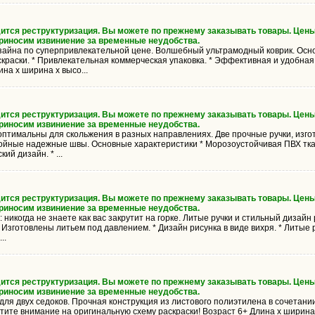
дится реструктуризация. Вы можете по прежнему заказывать товары. Цены
Приносим извиниение за временные неудобства.
зайна по суперпривлекательной цене. Волшебный ультрамодный коврик. Осно
краски. * Привлекательная коммерческая упаковка. * Эффективная и удобная
ина х ширина х высо...
дится реструктуризация. Вы можете по прежнему заказывать товары. Цены
Приносим извиниение за временные неудобства.
птимальны для скольжения в разных направлениях. Две прочные ручки, изго
ойные надежные швы. Основные характеристики * Морозоустойчивая ПВХ ткань
ий дизайн. * ...
дится реструктуризация. Вы можете по прежнему заказывать товары. Цены
Приносим извиниение за временные неудобства.
 никогда не знаете как вас закрутит на горке. Литые ручки и стильный дизайн 
Изготовлены литьем под давлением. * Дизайн рисунка в виде вихря. * Литые р
..
дится реструктуризация. Вы можете по прежнему заказывать товары. Цены
Приносим извиниение за временные неудобства.
для двух седоков. Прочная конструкция из листового полиэтилена в сочетани
тите внимание на оригинальную схему раскраски! Возраст 6+ Длина х ширина 