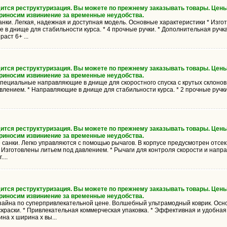
дится реструктуризация. Вы можете по прежнему заказывать товары. Цены
Приносим извиниение за временные неудобства.
нки. Легкая, надежная и доступная модель. Основные характеристики * Изго
в днище для стабильности курса. * 4 прочные ручки. * Дополнительная ручка
аст 6+ ...
дится реструктуризация. Вы можете по прежнему заказывать товары. Цены
Приносим извиниение за временные неудобства.
пециальные направляющие в днище для скоростного спуска с крутых склонов
влением. * Направляющие в днище для стабильности курса. * 2 прочные ручки.
дится реструктуризация. Вы можете по прежнему заказывать товары. Цены
Приносим извиниение за временные неудобства.
санки. Легко управляются с помощью рычагов. В корпусе предусмотрен отсек
Изготовлены литьем под давлением. * Рычаги для контроля скорости и направ
...
дится реструктуризация. Вы можете по прежнему заказывать товары. Цены
Приносим извиниение за временные неудобства.
зайна по суперпривлекательной цене. Волшебный ультрамодный коврик. Осно
краски. * Привлекательная коммерческая упаковка. * Эффективная и удобная
на х ширина х вы...