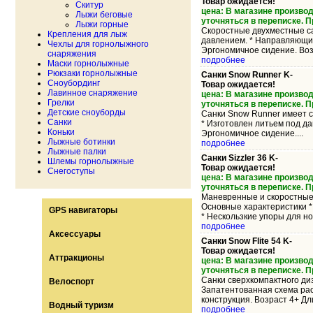
Товар ожидается!
Скитур
цена: В магазине произво
Лыжи беговые
уточняться в переписке. 
Лыжи горные
Скоростные двухместные са
Крепления для лыж
давлением. * Направляющие 
Чехлы для горнолыжного
Эргономичное сидение. Возр
снаряжения
подробнее
Маски горнолыжные
Рюкзаки горнолыжные
Санки Snow Runner K-
Сноубординг
Товар ожидается!
Лавинное снаряжение
цена: В магазине произво
Грелки
уточняться в переписке. 
Детские сноуборды
Санки Snow Runner имеет с
Санки
* Изготовлен литьем под да
Коньки
Эргономичное сидение....
Лыжные ботинки
подробнее
Лыжные палки
Санки Sizzler 36 K-
Шлемы горнолыжные
Товар ожидается!
Снегоступы
цена: В магазине произво
уточняться в переписке. 
Маневренные и скоростные 
Основные характеристики * 
GPS навигаторы
* Нескользкие упоры для ног.
подробнее
Аксессуары
Санки Snow Flite 54 K-
Товар ожидается!
Аттракционы
цена: В магазине произво
уточняться в переписке. 
Санки сверхкомпактного ди
Велоспорт
Запатентованная схема рас
конструкция. Возраст 4+ Дли
Водный туризм
подробнее