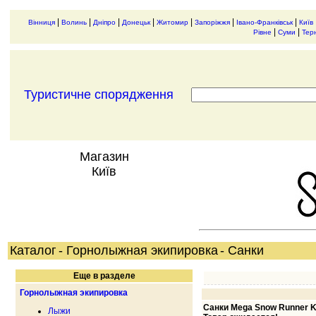
|
|
|
|
|
|
|
Вінниця
Волинь
Дніпро
Донецьк
Житомир
Запоріжжя
Івано-Франківськ
Київ
|
|
Рівне
Суми
Тер
Туристичне спорядження
Магазин
Київ
Каталог
- Горнолыжная экипировка
- Санки
Еще в разделе
Горнолыжная экипировка
Санки Mega Snow Runner K
Лыжи