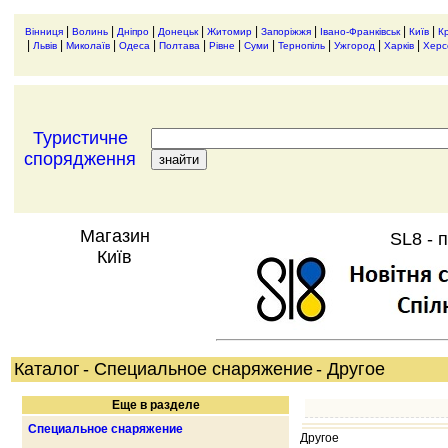
|
|
|
|
|
|
|
|
Вінниця
Волинь
Дніпро
Донецьк
Житомир
Запоріжжя
Івано-Франківськ
Київ
К
|
|
|
|
|
|
|
|
|
|
Львів
Миколаїв
Одеса
Полтава
Рівне
Суми
Тернопіль
Ужгород
Харків
Херс
Туристичне
спорядження
Магазин
SL8 - 
Київ
Каталог
- Специальное снаряжение
- Другое
Еще в разделе
Специальное снаряжение
Другое