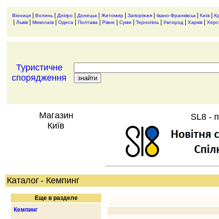
|
|
|
|
|
|
|
|
Вінниця
Волинь
Дніпро
Донецьк
Житомир
Запоріжжя
Івано-Франківськ
Київ
К
|
|
|
|
|
|
|
|
|
|
Львів
Миколаїв
Одеса
Полтава
Рівне
Суми
Тернопіль
Ужгород
Харків
Херс
Туристичне
спорядження
Магазин
SL8 - 
Київ
Каталог
- Кемпинг
Еще в разделе
Кемпинг