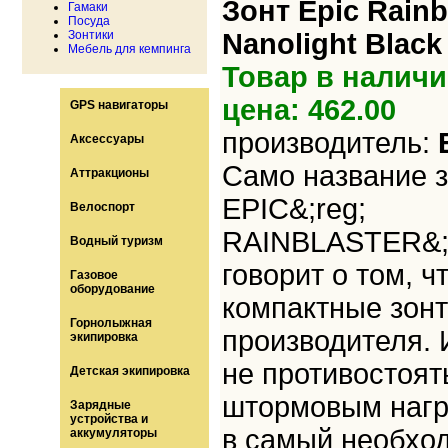
Зонт Epic Rainb
Гамаки
Посуда
Зонтики
Nanolight Black
Мебель для кемпинга
Товар в наличи
цена: 462.00
GPS навигаторы
производитель:
Аксессуары
Само название 
Аттракционы
EPIC&;reg;
Велоспорт
RAINBLASTER&;
Водный туризм
говорит о том, ч
Газовое
оборудование
компактные зонт
Горнолыжная
производителя. 
экипировка
не противостоя
Детская экипировка
штормовым нагру
Зарядные
устройства и
в самый необход
аккумуляторы