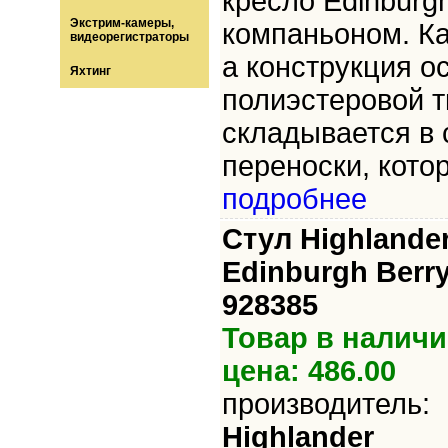
кресло Edinburg
Экстрим-камеры,
компаньоном. Ка
видеорегистраторы
а конструкция о
Яхтинг
полиэстеровой т
складывается в 
переноски, кото
подробнее
Стул Highlande
Edinburgh Berry
928385
Товар в наличи
цена: 486.00
производитель:
Highlander