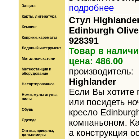
подробнее
Защита
Карты, литература
Стул Highlande
Кемпинг
Edinburgh Olive
Коврики, карематы
928391
Ледовый инструмент
Товар в наличи
цена: 486.00
Металлоискатели
производитель:
Метеостанции и
оборудование
Highlander
Несортированное
Если Вы хотите 
Ножи, мультитулы,
пилы
или посидеть но
Обувь
кресло Edinburg
компаньоном. Ка
Одежда
а конструкция о
Оптика, прицелы,
дальномеры