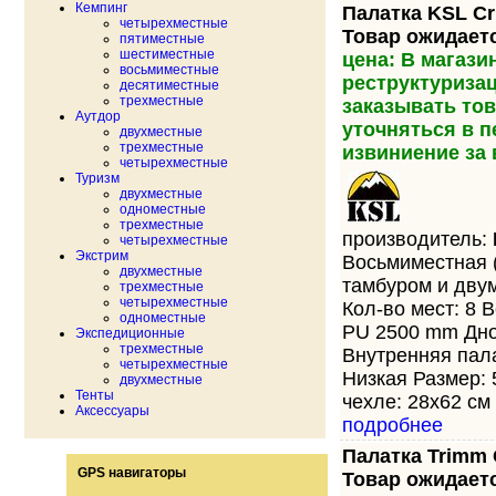
Кемпинг
Палатка KSL Cru
четырехместные
Товар ожидает
пятиместные
шестиместные
цена: В магази
восьмиместные
реструктуриза
десятиместные
трехместные
заказывать тов
Аутдор
уточняться в 
двухместные
трехместные
извиниение за
четырехместные
Туризм
двухместные
одноместные
трехместные
производитель:
четырехместные
Экстрим
Восьмиместная 
двухместные
тамбуром и дву
трехместные
четырехместные
Кол-во мест: 8 В
одноместные
PU 2500 mm Дно
Экспедиционные
трехместные
Внутренняя пала
четырехместные
Низкая Размер: 
двухместные
Тенты
чехле: 28х62 см 
Аксессуары
подробнее
Палатка Trimm G
GPS навигаторы
Товар ожидает