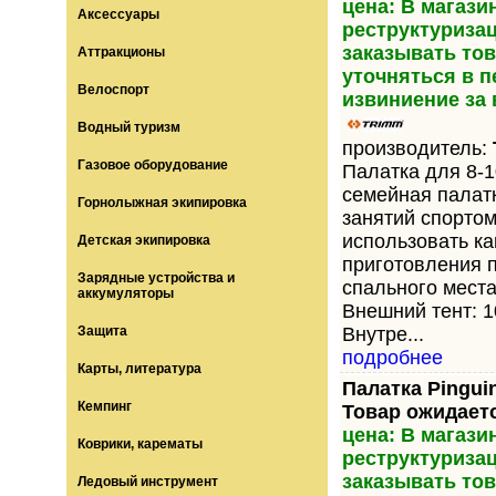
цена: В магази
Аксессуары
реструктуриза
заказывать тов
Аттракционы
уточняться в 
Велоспорт
извиниение за
Водный туризм
производитель:
Газовое оборудование
Палатка для 8-
семейная палатк
Горнолыжная экипировка
занятий спорто
использовать ка
Детская экипировка
приготовления п
Зарядные устройства и
спального места
аккумуляторы
Внешний тент: 1
Защита
Внутре...
подробнее
Карты, литература
Палатка Pingui
Кемпинг
Товар ожидает
цена: В магази
Коврики, карематы
реструктуриза
заказывать тов
Ледовый инструмент