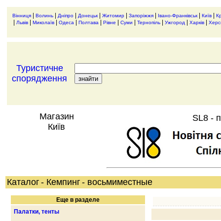
|
|
|
|
|
|
|
|
Вінниця
Волинь
Дніпро
Донецьк
Житомир
Запоріжжя
Івано-Франківськ
Київ
К
|
|
|
|
|
|
|
|
|
|
Львів
Миколаїв
Одеса
Полтава
Рівне
Суми
Тернопіль
Ужгород
Харків
Херс
Туристичне
спорядження
Магазин
SL8 - 
Київ
Каталог
- Кемпинг
- восьмиместные
Еще в разделе
Палатки, тенты