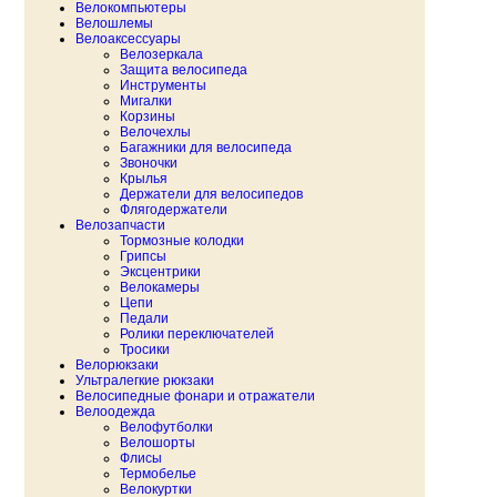
Велокомпьютеры
Велошлемы
Велоаксессуары
Велозеркала
Защита велосипеда
Инструменты
Мигалки
Корзины
Велочехлы
Багажники для велосипеда
Звоночки
Крылья
Держатели для велосипедов
Флягодержатели
Велозапчасти
Тормозные колодки
Грипсы
Эксцентрики
Велокамеры
Цепи
Педали
Ролики переключателей
Тросики
Велорюкзаки
Ультралегкие рюкзаки
Велосипедные фонари и отражатели
Велоодежда
Велофутболки
Велошорты
Флисы
Термобелье
Велокуртки