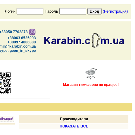
Логин
Пароль
(Регистрация)
+38050 7702878
+38063 6525093
+38097 4806888
min@karabin.com.ua
kype: geen_in_skype
Магазин тимчасово не працює!
аблицей
Производители
ПОКАЗАТЬ ВСЕ