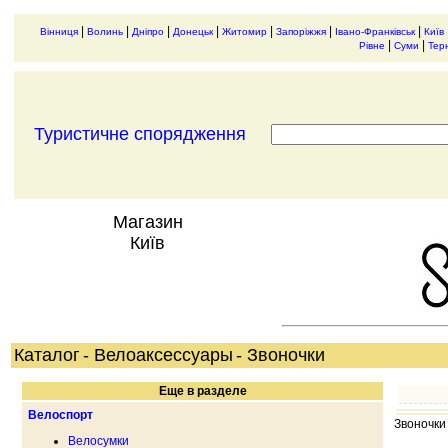
|
|
|
|
|
|
|
Вінниця
Волинь
Дніпро
Донецьк
Житомир
Запоріжжя
Івано-Франківськ
Київ
|
|
Рівне
Суми
Тер
Туристичне спорядження
Магазин
Київ
Каталог
- Велоаксессуары
- Звоночки
Еще в разделе
Велоспорт
Звоночки
Велосумки