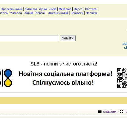
|
|
|
|
|
|
|
|
Кропивницький
Луганськ
Луцьк
Львів
Миколаїв
Одеса
Полтава
|
|
|
|
|
|
|
нопіль
Ужгород
Харків
Херсон
Хмельницький
Черкасси
Чернігів
ad
s
SL8 - почни з чистого листа!
списком
-
т