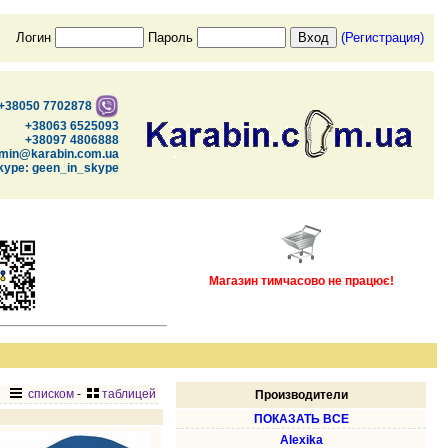
Логин
Пароль
(Регистрация)
+38050 7702878
+38063 6525093
+38097 4806888
min@karabin.com.ua
kype: geen_in_skype
Магазин тимчасово не працює!
списком
-
таблицей
Производители
ПОКАЗАТЬ ВСЕ
Alexika