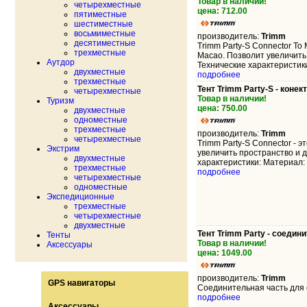
Товар в наличии!
четырехместные
цена: 712.00
пятиместные
шестиместные
восьмиместные
производитель:
Trimm
десятиместные
Trimm Party-S Connector To
трехместные
Macao. Позволит увеличить
Аутдор
Технические характеристик
двухместные
подробнее
трехместные
Тент Trimm Party-S - конек
четырехместные
Товар в наличии!
Туризм
цена: 750.00
двухместные
одноместные
трехместные
производитель:
Trimm
четырехместные
Trimm Party-S Connector - 
Экстрим
увеличить пространство и 
двухместные
характеристики: Материал: 
трехместные
подробнее
четырехместные
одноместные
Экспедиционные
трехместные
четырехместные
двухместные
Тент Trimm Party - соедин
Тенты
Товар в наличии!
Аксессуары
цена: 1049.00
производитель:
Trimm
GPS навигаторы
Соединительная часть для со
подробнее
Аксессуары