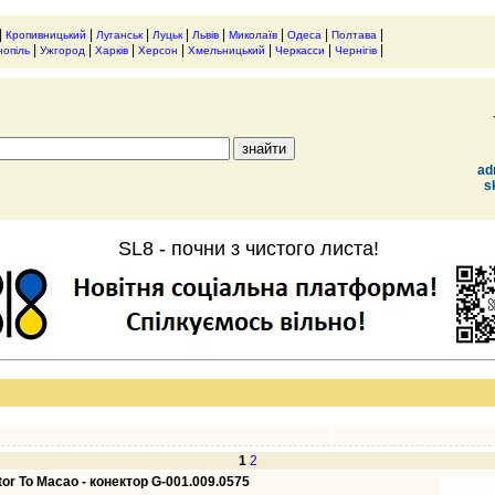
|
|
|
|
|
|
|
|
Кропивницький
Луганськ
Луцьк
Львів
Миколаїв
Одеса
Полтава
|
|
|
|
|
|
|
нопіль
Ужгород
Харків
Херсон
Хмельницький
Черкасси
Чернігів
ad
s
SL8 - почни з чистого листа!
1
2
or To Macao - конектор G-001.009.0575