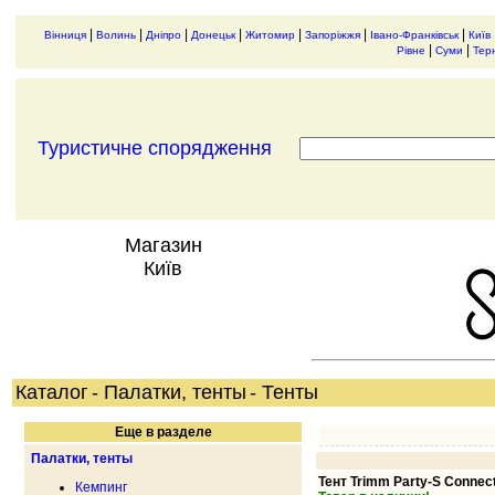
|
|
|
|
|
|
|
Вінниця
Волинь
Дніпро
Донецьк
Житомир
Запоріжжя
Івано-Франківськ
Київ
|
|
Рівне
Суми
Тер
Туристичне спорядження
Магазин
Київ
Каталог
- Палатки, тенты
- Тенты
Еще в разделе
Палатки, тенты
Тент Trimm Party-S Connect
Кемпинг