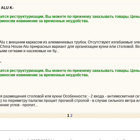
 ALU K-
дится реструктуризация. Вы можете по прежнему заказывать товары. Цены
Приносим извиниение за временные неудобства.
Alu с внешним каркасом из алюминиевых трубок. Отсутствуют изгибаемые эл
China House Alu прекрасных вариант для организации кухни или столовой. Вх
и сетками и насекомые не бу...
-
дится реструктуризация. Вы можете по прежнему заказывать товары. Цены
Приносим извиниение за временные неудобства.
 размещения столовой или кухни Особенности: - 2 входа - антимоскитная сет
) по периметру палатки прошит прочной стропой - в случае сильного ветра и
ние углов - пропит...
1
2