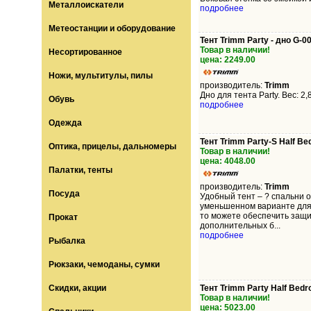
Металлоискатели
подробнее
Метеостанции и оборудование
Тент Trimm Party - дно G-0
Товар в наличии!
Несортированное
цена: 2249.00
Ножи, мультитулы, пилы
производитель:
Trimm
Дно для тента Party. Вес: 2,
Обувь
подробнее
Одежда
Тент Trimm Party-S Half B
Оптика, прицелы, дальномеры
Товар в наличии!
цена: 4048.00
Палатки, тенты
производитель:
Trimm
Посуда
Удобный тент – ? спальни 
уменьшенном варианте для 
то можете обеспечить защи
Прокат
дополнительных б...
подробнее
Рыбалка
Рюкзаки, чемоданы, сумки
Скидки, акции
Тент Trimm Party Half Bed
Товар в наличии!
цена: 5023.00