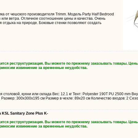
ка от чешского производителя Trimm. Модель Party Half Bedrood
 или ветра. Отличное соотношение цены и качества. Очень
 отдыха на природе. Боковые стенки позволяют создать
дится реструктуризация. Вы можете по прежнему заказывать товары. Цены
Приносим извиниение за временные неудобства.
 столовой, кухни или склада Вес: 12.1 кг Тент: Polyester 190T PU 2500 mm Вн
 Размер: 300x300x195 см Размер в чехле: 89x20 см Количество входов: 2 Сезон
 KSL Sanitary Zone Plus K-
дится реструктуризация. Вы можете по прежнему заказывать товары. Цены
Приносим извиниение за временные неудобства.