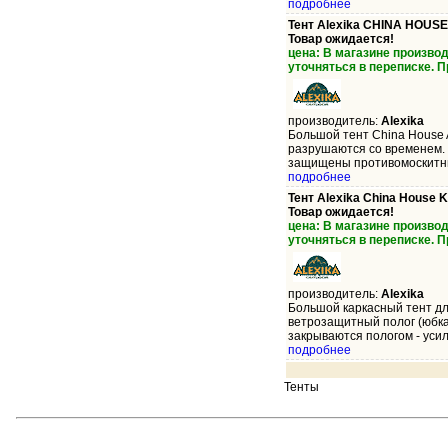
подробнее
Тент Alexika CHINA HOUSE
Товар ожидается!
цена: В магазине произво
уточняться в переписке. 
производитель:
Alexika
Большой тент China House 
разрушаются со временем. 
защищены противомоскитным
подробнее
Тент Alexika China House K
Товар ожидается!
цена: В магазине произво
уточняться в переписке. 
производитель:
Alexika
Большой каркасный тент для
ветрозащитный полог (юбка
закрываются пологом - усиле
подробнее
Тенты