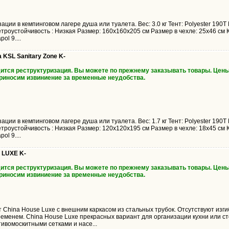
ации в кемпинговом лагере душа или туалета. Вес: 3.0 кг Тент: Polyester 190
троустойчивость : Низкая Размер: 160x160x205 см Размер в чехле: 25x46 см 
ol 9....
 KSL Sanitary Zone K-
дится реструктуризация. Вы можете по прежнему заказывать товары. Цены
Приносим извиниение за временные неудобства.
ации в кемпинговом лагере душа или туалета. Вес: 1.7 кг Тент: Polyester 190
троустойчивость : Низкая Размер: 120x120x195 см Размер в чехле: 18x45 см 
ol 9....
 LUXE K-
дится реструктуризация. Вы можете по прежнему заказывать товары. Цены
Приносим извиниение за временные неудобства.
 China House Luxe с внешним каркасом из стальных трубок. Отсутствуют изг
еменем. China House Luxe прекрасных вариант для организации кухни или ст
вомоскитными сетками и насе...