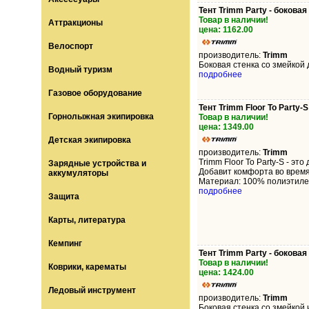
Тент Trimm Party - боковая
Товар в наличии!
Аттракционы
цена: 1162.00
Велоспорт
производитель:
Trimm
Боковая стенка со змейкой для
Водный туризм
подробнее
Газовое оборудование
Тент Trimm Floor To Party-S
Горнолыжная экипировка
Товар в наличии!
цена: 1349.00
Детская экипировка
производитель:
Trimm
Trimm Floor To Party-S - эт
Зарядные устройства и
Добавит комфорта во время 
аккумуляторы
Материал: 100% полиэтилен В
подробнее
Защита
Карты, литература
Кемпинг
Тент Trimm Party - боковая
Товар в наличии!
Коврики, карематы
цена: 1424.00
Ледовый инструмент
производитель:
Trimm
Боковая стенка со змейкой и 