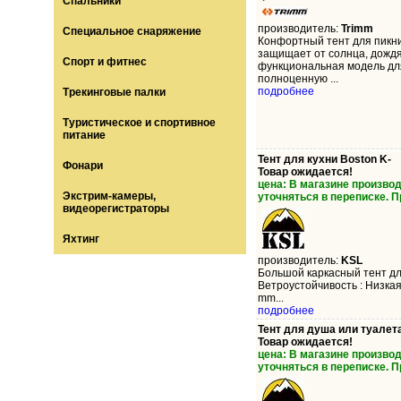
Спальники
производитель:
Trimm
Специальное снаряжение
Конфортный тент для пикни
защищает от солнца, дождя
Спорт и фитнес
функциональная модель для
полноценную ...
подробнее
Трекинговые палки
Туристическое и спортивное
питание
Тент для кухни Boston K-
Фонари
Товар ожидается!
цена: В магазине произво
Экстрим-камеры,
уточняться в переписке. 
видеорегистраторы
Яхтинг
производитель:
KSL
Большой каркасный тент для
Ветроустойчивость : Низкая
mm...
подробнее
Тент для душа или туалета
Товар ожидается!
цена: В магазине произво
уточняться в переписке. 