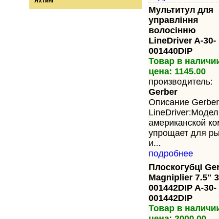
Яхтинг
Мультитул для
управління
волосінню
LineDriver A-30-
001440DIP
Товар в наличи
цена: 1145.00
производитель:
Gerber
Описание Gerber
LineDriver:Модел
американской ко
упрощает для ры
и...
подробнее
Плоскогубці Ge
Magniplier 7.5" 3
001442DIP A-30-
001442DIP
Товар в наличи
цена: 2000.00