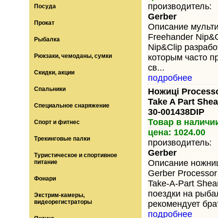
производитель:
Посуда
Gerber
Прокат
Описание мульт
Freehander Nip&
Рыбалка
Nip&Clip разраб
Рюкзаки, чемоданы, сумки
которым часто п
св...
Скидки, акции
подробнее
Спальники
Ножиці Processo
Take A Part Shea
Специальное снаряжение
30-001438DIP
Товар в наличи
Спорт и фитнес
цена: 1024.00
Трекинговые палки
производитель:
Gerber
Туристическое и спортивное
Описание ножни
питание
Gerber Processor
Фонари
Take-A-Part Shea
поездки на рыба
Экстрим-камеры,
видеорегистраторы
рекомендует брат
подробнее