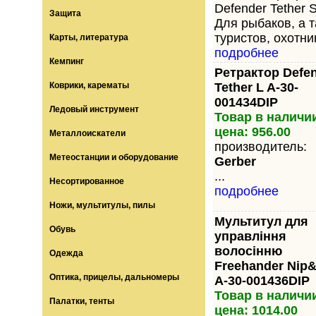
Defender Tether S
Защита
Для рыбаков, а 
туристов, охотник
Карты, литература
подробнее
Кемпинг
Ретрактор Defe
Коврики, карематы
Tether L A-30-
001434DIP
Ледовый инструмент
Товар в наличи
цена: 956.00
Металлоискатели
производитель:
Метеостанции и оборудование
Gerber
...
Несортированное
подробнее
Ножи, мультитулы, пилы
Мультитул для
Обувь
управління
волосінню
Одежда
Freehander Nip&
Оптика, прицелы, дальномеры
A-30-001436DIP
Товар в наличи
Палатки, тенты
цена: 1014.00