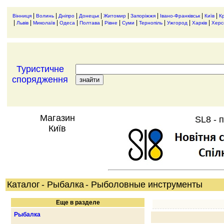
|
|
|
|
|
|
|
|
Вінниця
Волинь
Дніпро
Донецьк
Житомир
Запоріжжя
Івано-Франківськ
Київ
К
|
|
|
|
|
|
|
|
|
|
Львів
Миколаїв
Одеса
Полтава
Рівне
Суми
Тернопіль
Ужгород
Харків
Херс
Туристичне
спорядження
Магазин
SL8 - 
Київ
Каталог
- Рыбалка
- Рыболовные инструменты
Еще в разделе
Рыбалка