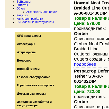
Вейдерсы
Ножиці Neat Fre
Жилеты
Braided Line Cut
Обувь
Аксессуары для обуви
A-30-001430DIP
Катушки
Товар в наличи
Каяки для рыбалки
Рыболовные инструменты
цена: 578.00
производитель:
Gerber
GPS навигаторы
Описание ножни
Gerber Neat Frea
Аксессуары
Braided Line
Аттракционы
Cutters:Ножницы 
Cutters созданы 
Велоспорт
подробнее
Водный туризм
Ретрактор Defe
Tether S A-30-
Газовое оборудование
001432DIP
Горнолыжная экипировка
Товар в наличи
цена: 722.00
Детская экипировка
производитель:
Gerber
Зарядные устройства и
аккумуляторы
Описание ретрак