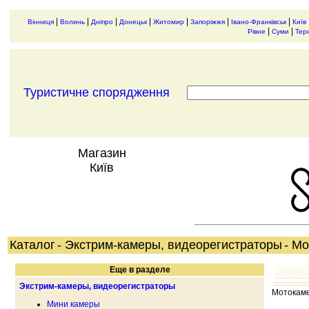
|
|
|
|
|
|
|
Вінниця
Волинь
Дніпро
Донецьк
Житомир
Запоріжжя
Івано-Франківськ
Київ
|
|
Рівне
Суми
Тер
Туристичне спорядження
Магазин
Київ
Каталог
- Экстрим-камеры, видеорегистраторы
- М
Еще в разделе
Экстрим-камеры, видеорегистраторы
Мотокам
Мини камеры