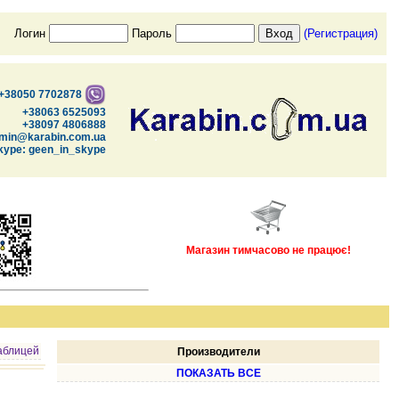
Логин
Пароль
(Регистрация)
+38050 7702878
+38063 6525093
+38097 4806888
min@karabin.com.ua
kype: geen_in_skype
Магазин тимчасово не працює!
аблицей
Производители
ПОКАЗАТЬ ВСЕ