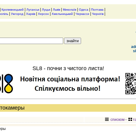
|
|
|
|
|
|
|
|
Кропивницький
Луганськ
Луцьк
Львів
Миколаїв
Одеса
Полтава
|
|
|
|
|
|
|
нопіль
Ужгород
Харків
Херсон
Хмельницький
Черкасси
Чернігів
ad
s
SL8 - почни з чистого листа!
отокамеры
списком
-
т
еры