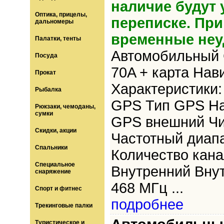
наличие будут 
Оптика, прицелы,
переписке. Пр
дальномеры
временные неу
Палатки, тенты
Автомобильный 
Посуда
70A + карта Нав
Прокат
Характеристики
Рыбалка
GPS Тип GPS На
Рюкзаки, чемоданы,
сумки
GPS внешний Ч
Скидки, акции
Частотный диап
Спальники
Количество кана
Специальное
Внутренний Внут
снаряжение
468 МГц ...
Спорт и фитнес
подробнее
Трекинговые палки
Туристическое и