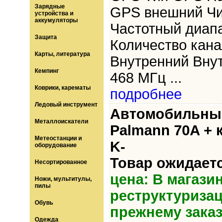
Зарядные
GPS внешний Ч
устройства и
аккумуляторы
Частотный диап
Защита
Количество кана
Карты, литература
Внутренний Внут
Кемпинг
468 МГц ...
Коврики, карематы
подробнее
Ледовый инструмент
Автомобильный
Металлоискатели
Palmann 70A + 
Метеостанции и
K-
оборудование
Товар ожидаетс
Несортированное
цена: В магази
Ножи, мультитулы,
пилы
реструктуризац
Обувь
прежнему зака
Одежда