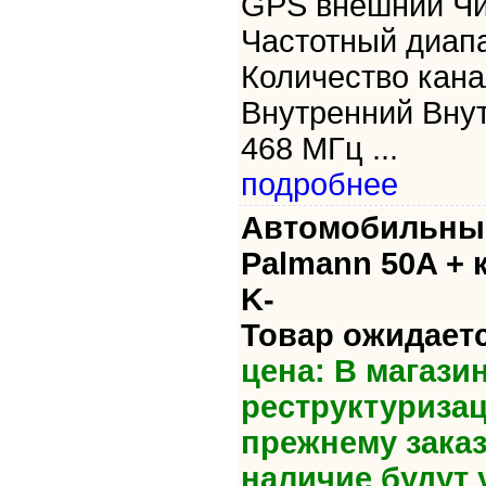
GPS внешний Ч
Частотный диап
Количество кана
Внутренний Внут
468 МГц ...
подробнее
Автомобильный
Palmann 50A + 
K-
Товар ожидаетс
цена: В магази
реструктуризац
прежнему зака
наличие будут 