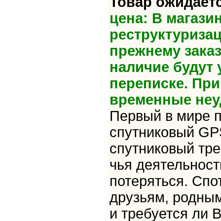
Товар ожидаетс
цена: В магази
реструктуризац
прежнему зака
наличие будут 
переписке. Пр
временные неу
Первый в мире 
спутниковый GP
спутниковый тре
чья деятельност
потеряться. Спо
друзьям, родны
и требуется ли 