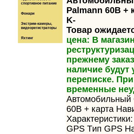
Автомобильный
спортивное питание
Palmann 60B + 
Фонари
K-
Экстрим-камеры,
Товар ожидаетс
видеорегистраторы
цена: В магази
Яхтинг
реструктуризац
прежнему зака
наличие будут 
переписке. Пр
временные неу
Автомобильный 
60B + карта Нав
Характеристики
GPS Тип GPS На