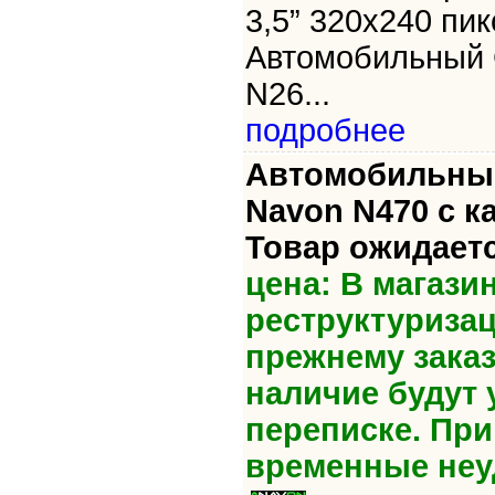
3,5” 320x240 пик
Автомобильный 
N26...
подробнее
Автомобильный
Navon N470 с к
Товар ожидаетс
цена: В магази
реструктуризац
прежнему зака
наличие будут 
переписке. Пр
временные неу