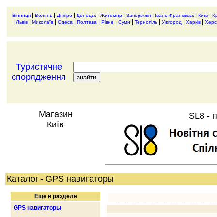
|
|
|
|
|
|
|
|
Вінниця
Волинь
Дніпро
Донецьк
Житомир
Запоріжжя
Івано-Франківськ
Київ
К
|
|
|
|
|
|
|
|
|
|
Львів
Миколаїв
Одеса
Полтава
Рівне
Суми
Тернопіль
Ужгород
Харків
Херс
Туристичне
спорядження
Магазин
SL8 - 
Київ
Каталог
- GPS навигаторы
Еще в разделе
GPS навигаторы