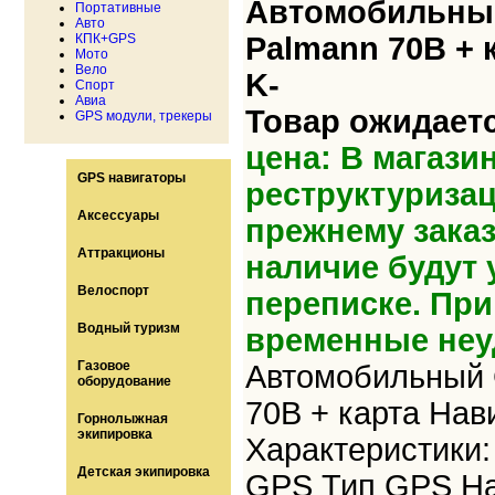
Автомобильный
Портативные
Авто
КПК+GPS
Palmann 70B + 
Мото
Вело
K-
Спорт
Авиа
Товар ожидаетс
GPS модули, трекеры
цена: В магази
GPS навигаторы
реструктуризац
Аксессуары
прежнему зака
Аттракционы
наличие будут 
Велоспорт
переписке. Пр
Водный туризм
временные неу
Газовое
Автомобильный 
оборудование
70B + карта Нав
Горнолыжная
экипировка
Характеристики
Детская экипировка
GPS Тип GPS На