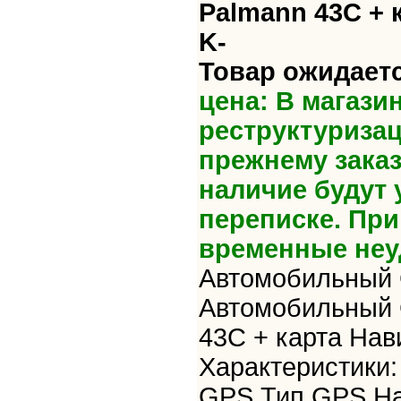
Palmann 43С + 
K-
Товар ожидаетс
цена: В магази
реструктуризац
прежнему зака
наличие будут 
переписке. Пр
временные неу
Автомобильный 
Автомобильный 
43С + карта Нав
Характеристики
GPS Тип GPS На