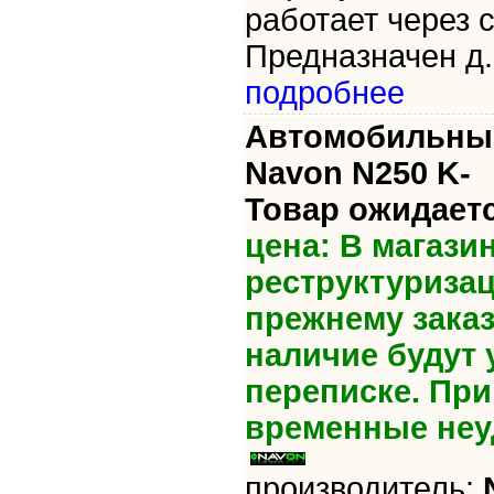
работает через 
Предназначен д.
подробнее
Автомобильный
Navon N250 K-
Товар ожидаетс
цена: В магази
реструктуризац
прежнему зака
наличие будут 
переписке. Пр
временные неу
производитель: