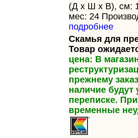
(Д х Ш х В), см:
мес: 24 Произво
подробнее
Скамья для прес
Товар ожидает
цена: В магази
реструктуриза
прежнему зака
наличие будут 
переписке. Пр
временные неу