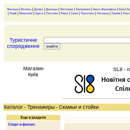
|
|
|
|
|
|
|
|
Вінниця
Волинь
Дніпро
Донецьк
Житомир
Запоріжжя
Івано-Франківськ
Київ
К
|
|
|
|
|
|
|
|
|
|
Львів
Миколаїв
Одеса
Полтава
Рівне
Суми
Тернопіль
Ужгород
Харків
Херс
Туристичне
спорядження
Магазин
SL8 - 
Київ
Каталог
- Тренажеры
- Скамьи и стойки
Еще в разделе
Спорт и фитнес