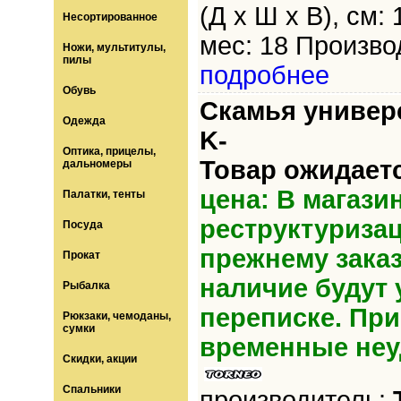
(Д х Ш х В), см: 
Несортированное
мес: 18 Производ
Ножи, мультитулы,
пилы
подробнее
Обувь
Скамья универс
Одежда
K-
Оптика, прицелы,
Товар ожидает
дальномеры
цена: В магази
Палатки, тенты
реструктуриза
Посуда
прежнему зака
Прокат
наличие будут 
Рыбалка
переписке. Пр
Рюкзаки, чемоданы,
сумки
временные неу
Скидки, акции
Спальники
производитель: