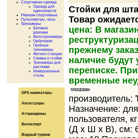
Спортивная одежда
Одежда для
Стойки для шта
единоборств
Рюкзаки спортивные
Товар ожидает
Пульсометры, часы
Тренажеры
цена: В магази
Беговые
дорожки
Велотренажеры
реструктуриза
Орбитреки
Гребные
прежнему зака
тренажеры
Фитнес-станции
наличие будут 
Скамьи и стойки
Тренажеры для
растяжки
переписке. Пр
Инверсионные
столы
временные неу
GPS навигаторы
производитель:
Аксессуары
Назначение: для
Аттракционы
пользователя, кг
Велоспорт
(Д х Ш х В), см: 
Водный туризм