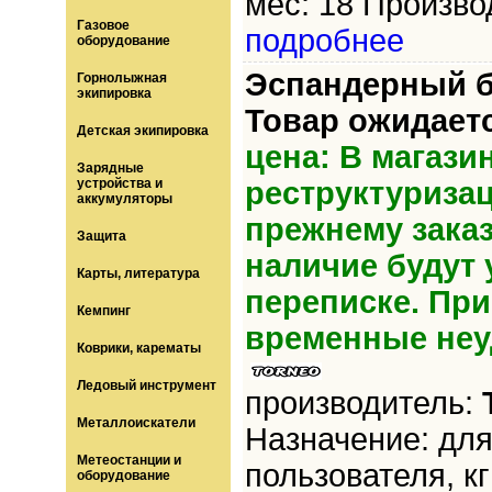
мес: 18 Производ
Газовое
подробнее
оборудование
Эспандерный бл
Горнолыжная
экипировка
Товар ожидает
Детская экипировка
цена: В магази
Зарядные
устройства и
реструктуриза
аккумуляторы
прежнему зака
Защита
наличие будут 
Карты, литература
переписке. Пр
Кемпинг
временные неу
Коврики, карематы
Ледовый инструмент
производитель:
Металлоискатели
Назначение: для
Метеостанции и
пользователя, кг
оборудование