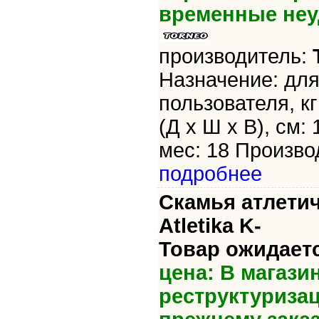
временные неу
производитель:
Назначение: для
пользователя, кг
(Д х Ш х В), см:
мес: 18 Производ
подробнее
Скамья атлетич
Atletika K-
Товар ожидает
цена: В магази
реструктуриза