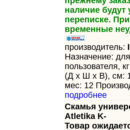
прежнему зака
наличие будут 
переписке. Пр
временные неу
производитель:
Назначение: для
пользователя, кг
(Д х Ш х В), см: 
мес: 12 Производ
подробнее
Скамья универс
Atletika K-
Товар ожидает