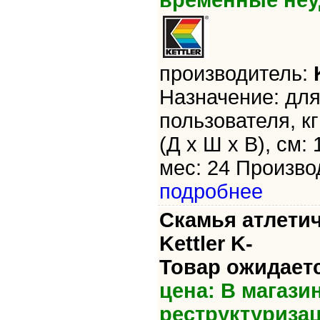
временные неу
производитель:
Назначение: для
пользователя, кг
(Д х Ш х В), см: 
мес: 24 Произво
подробнее
Скамья атлетич
Kettler K-
Товар ожидает
цена: В магази
реструктуриза