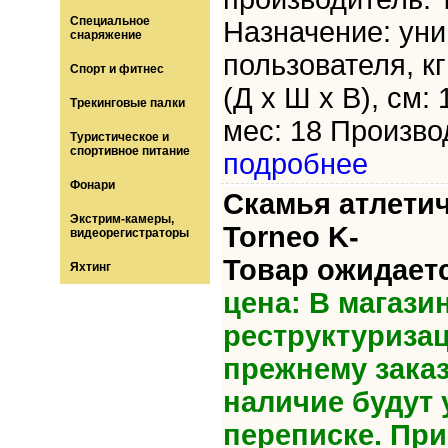
Специальное
Назначение: уни
снаряжение
пользователя, кг
Спорт и фитнес
(Д х Ш х В), см:
Трекинговые палки
мес: 18 Производ
Туристическое и
спортивное питание
подробнее
Фонари
Скамья атлетич
Экстрим-камеры,
Torneo K-
видеорегистраторы
Товар ожидает
Яхтинг
цена: В магази
реструктуриза
прежнему зака
наличие будут 
переписке. Пр