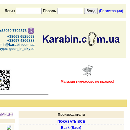
Логин
Пароль
(Регистрация)
+38050 7702878
+38063 6525093
+38097 4806888
min@karabin.com.ua
kype: geen_in_skype
Магазин тимчасово не працює!
аблицей
Производители
ПОКАЗАТЬ ВСЕ
Bask (Баск)