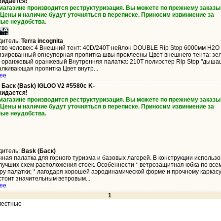
жидается!
 магазине производится реструктуризация. Вы можете по прежнему заказы
 Цены и наличие будут уточняться в переписке. Приносим извиниение за
ые неудобства.
дитель:
Terra incognita
тво человек: 4 Внешний тент: 40D/240Т нейлон DOUBLE Rip Stop 6000мм H2O
изированный огнеупорная пропитка швы проклеены Цвет внешнего тента: зе
 оранжевый оранжевый Внутренняя палатка: 210T полиэстер Rip Stop "дыша
лкивающая пропитка Цвет внутр...
ее
 Баск (Bask) IGLOO V2 #5580c K-
жидается!
 магазине производится реструктуризация. Вы можете по прежнему заказы
 Цены и наличие будут уточняться в переписке. Приносим извиниение за
ые неудобства.
дитель:
Bask (Баск)
ная палатка для горного туризма и базовых лагерей. В конструкции использ
 лучших схем расположения стоек. Особенности * ветрозащитная юбка по все
ру палатки; * лагодаря хорошей аэродинамической форме и прочному каркас
стоит значительным ветровым...
ее
1
местные