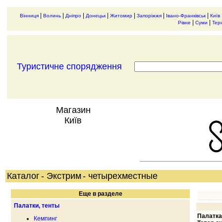
|
|
|
|
|
|
|
Вінниця
Волинь
Дніпро
Донецьк
Житомир
Запоріжжя
Івано-Франківськ
Київ
|
|
Рівне
Суми
Тер
Туристичне спорядження
Магазин
Київ
Каталог
- Экстрим
- четырехместные
Еще в разделе
Палатки, тенты
Палатка 
Кемпинг