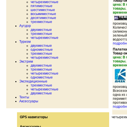
Товар о
четырехместные
цена: В
пятиместные
товары.
шестиместные
временн
восьмиместные
десятиместные
трехместные
произво
Аутдор
Количес
двухместные
силикон
трехместные
зеленый
четырехместные
водоотта
Туризм
подробн
двухместные
Палатка
одноместные
Товар о
трехместные
цена: В
четырехместные
товары.
Экстрим
временн
двухместные
трехместные
четырехместные
одноместные
Экспедиционные
трехместные
произво
четырехместные
Всесезон
двухместные
одна из
Тенты
перимет
Аксессуары
противо
подробн
GPS навигаторы
четырех
Аксессуары