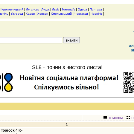
|
|
|
|
|
|
|
|
Кропивницький
Луганськ
Луцьк
Львів
Миколаїв
Одеса
Полтава
|
|
|
|
|
|
|
нопіль
Ужгород
Харків
Херсон
Хмельницький
Черкасси
Чернігів
ad
s
SL8 - почни з чистого листа!
списком
-
т
1
Toprock 4 K-