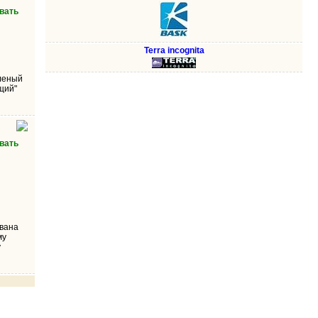
вать
Terra incognita
леный
щий"
вать
ована
му
у