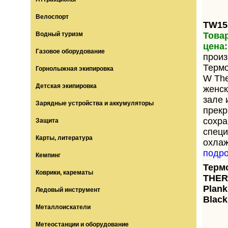
Велоспорт
TW15
Водный туризм
Товар
цена:
Газовое оборудование
произ
Терм
Горнолыжная экипировка
W The
Детская экипировка
женск
зале 
Зарядные устройства и аккумуляторы
прекр
сохра
Защита
специ
Карты, литература
охлаж
подр
Кемпинг
Терм
Коврики, карематы
THE
Plank
Ледовый инструмент
Black
Металлоискатели
Метеостанции и оборудование