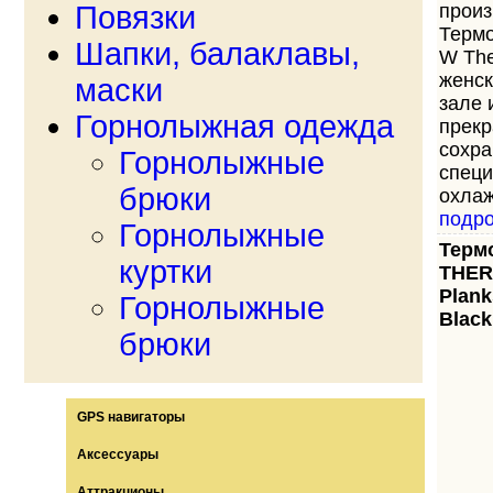
Повязки
произ
Терм
Шапки, балаклавы,
W The
женск
маски
зале 
Горнолыжная одежда
прекр
сохра
Горнолыжные
специ
брюки
охлаж
подр
Горнолыжные
Терм
куртки
THE
Plank
Горнолыжные
Black
брюки
GPS навигаторы
Аксессуары
Аттракционы