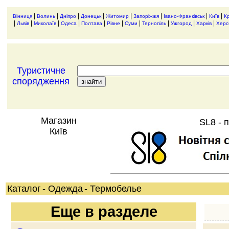
|
|
|
|
|
|
|
|
Вінниця
Волинь
Дніпро
Донецьк
Житомир
Запоріжжя
Івано-Франківськ
Київ
К
|
|
|
|
|
|
|
|
|
|
Львів
Миколаїв
Одеса
Полтава
Рівне
Суми
Тернопіль
Ужгород
Харків
Херс
Туристичне
спорядження
Магазин
SL8 - 
Київ
Каталог
- Одежда
- Термобелье
Еще в разделе