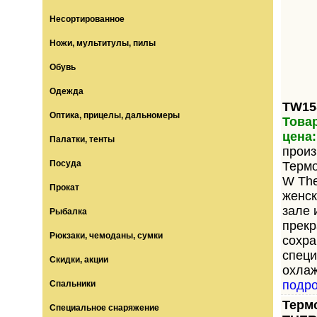
Несортированное
Ножи, мультитулы, пилы
Обувь
Одежда
TW15
Оптика, прицелы, дальномеры
Товар
цена:
Палатки, тенты
произ
Посуда
Терм
W The
Прокат
женск
зале 
Рыбалка
прекр
Рюкзаки, чемоданы, сумки
сохра
специ
Скидки, акции
охлаж
подр
Спальники
Терм
Специальное снаряжение