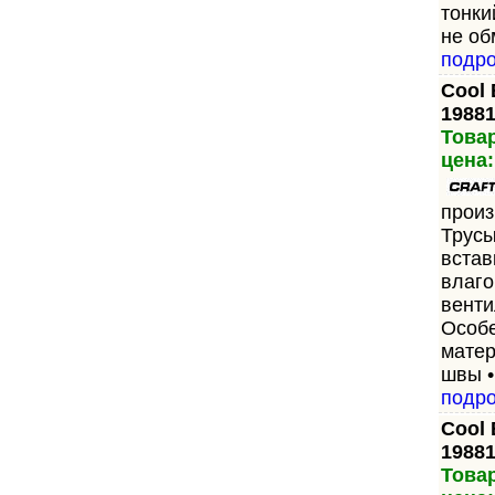
тонки
не об
подр
Cool 
1988
Товар
цена:
произ
Трусы
встав
влаг
венти
Особе
матер
швы •
подр
Cool
1988
Товар