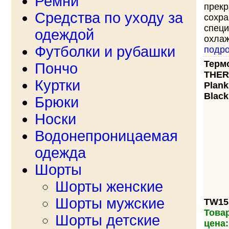
Ремни
прекр
Средства по уходу за
сохра
специ
одеждой
охлаж
Футболки и рубашки
подр
Терм
Пончо
THE
Куртки
Plank
Black
Брюки
Носки
Водонепроницаемая
одежда
Шорты
Шорты женские
Шорты мужские
TW15
Товар
Шорты детские
цена: