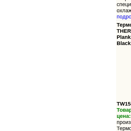
специ
охлаж
подр
Терм
THE
Plank
Black
TW15
Товар
цена:
произ
Терм