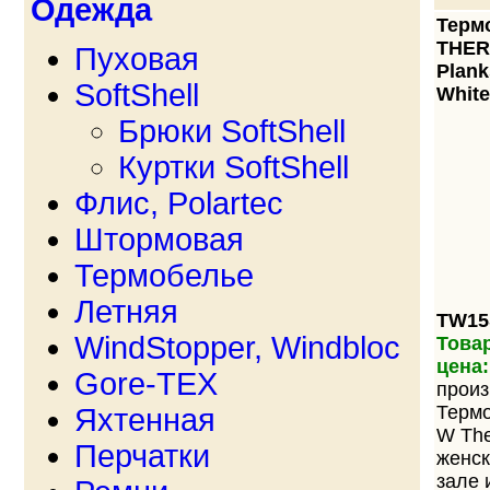
Одежда
Терм
THE
Пуховая
Plank
SoftShell
White
Брюки SoftShell
Куртки SoftShell
Флис, Polartec
Штормовая
Термобелье
Летняя
TW15
WindStopper, Windbloc
Товар
цена:
Gore-TEX
произ
Терм
Яхтенная
W The
Перчатки
женск
зале 