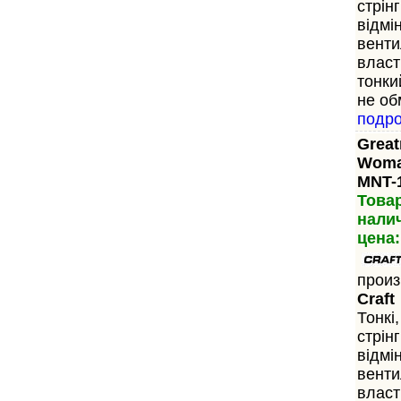
стрін
відмі
венти
власт
тонки
не об
подр
Great
Woma
MNT-
Това
нали
цена:
произ
Craft
Тонкі,
стрін
відмі
венти
власт