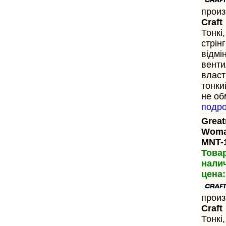
произ
Craft
Тонкі,
стрін
відмі
венти
власт
тонки
не об
подр
Great
Woma
MNT-
Това
нали
цена:
произ
Craft
Тонкі,