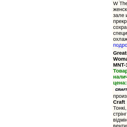
W The
женск
зале 
прекр
сохра
специ
охлаж
подр
Great
Woma
MNT-
Това
нали
цена:
произ
Craft
Тонкі,
стрін
відмі
венти