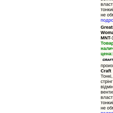
власт
тонки
не об
подр
Great
Woma
MNT-
Това
нали
цена:
произ
Craft
Тонкі,
стрін
відмі
венти
власт
тонки
не об