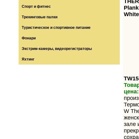
THE
Спорт и фитнес
Plank
White
Трекинговые палки
Туристическое и спортивное питание
Фонари
Экстрим-камеры, видеорегистраторы
Яхтинг
TW15
Товар
цена:
произ
Терм
W The
женск
зале 
прекр
сохра