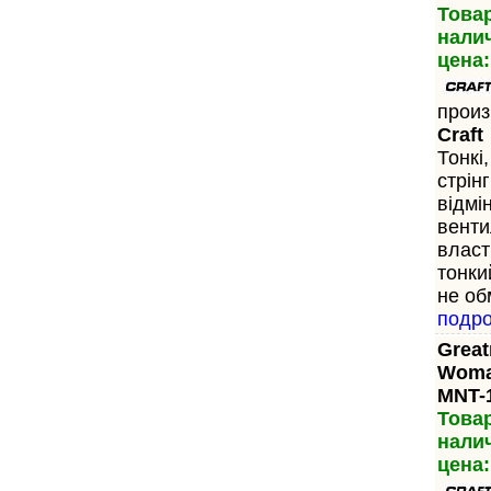
Това
нали
цена:
произ
Craft
Тонкі,
стрін
відмі
венти
власт
тонки
не об
подр
Great
Woma
MNT-
Това
нали
цена: