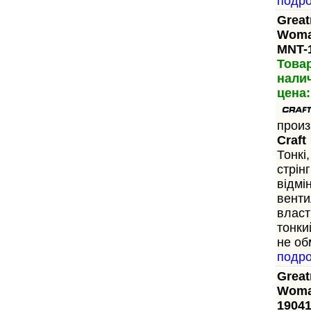
подр
Great
Woma
MNT-
Това
нали
цена:
произ
Craft
Тонкі,
стрін
відмі
венти
власт
тонки
не об
подр
Great
Woma
1904