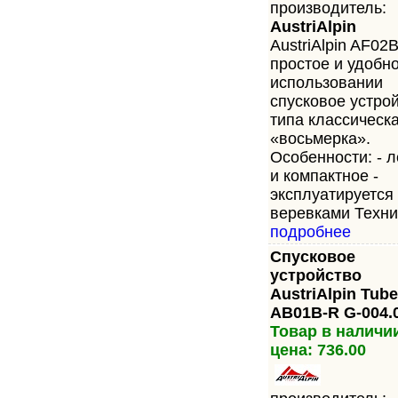
производитель:
AustriAlpin
AustriАlpin AF02
простое и удобно
использовании
спусковое устро
типа классическ
«восьмерка».
Особенности: - л
и компактное -
эксплуатируется
веревками Технич
подробнее
Спусковое
устройство
AustriAlpin Tube
AB01B-R G-004.
Товар в наличи
цена: 736.00