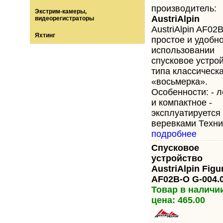
производитель:
Экстрим-камеры,
AustriAlpin
видеорегистраторы
AustriАlpin AF02
Яхтинг
простое и удобно
использовании
спусковое устро
типа классическ
«восьмерка».
Особенности: - л
и компактное -
эксплуатируется
веревками Технич
подробнее
Спусковое
устройство
AustriAlpin Figu
AF02B-O G-004.
Товар в наличи
цена: 465.00