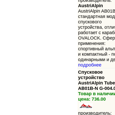
производитель:
AustriAlpin
AustriАlpin AB01
стандартная мо
спускового
устройства, отли
работает с кара
OVALOCK. Сфер
применения:
спортивный альп
и компактный - 
одинарными и дв
подробнее
Спусковое
устройство
AustriAlpin Tube
AB01B-N G-004.
Товар в наличи
цена: 736.00
производитель: