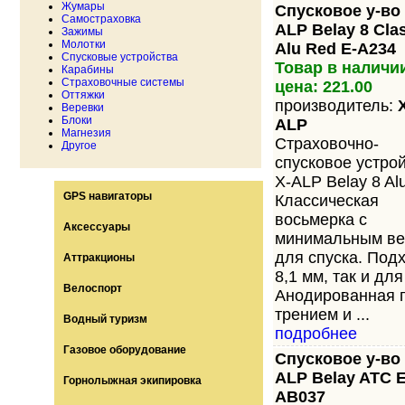
Жумары
Спусковое у-во 
Самостраховка
ALP Belay 8 Cla
Зажимы
Молотки
Alu Red E-A234
Спусковые устройства
Товар в наличи
Карабины
Страховочные системы
цена: 221.00
Оттяжки
производитель:
Веревки
Блоки
ALP
Магнезия
Страховочно-
Другое
спусковое устро
X-ALP Belay 8 Al
GPS навигаторы
Классическая
восьмерка с
Аксессуары
минимальным в
для спуска. Под
Аттракционы
8,1 мм, так и дл
Велоспорт
Анодированная 
трением и ...
Водный туризм
подробнее
Газовое оборудование
Спусковое у-во 
ALP Belay ATC E
Горнолыжная экипировка
AB037