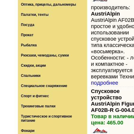
Оптика, прицелы, дальномеры
производитель:
AustriAlpin
Палатки, тенты
AustriАlpin AF02
Посуда
простое и удобно
использовании
Прокат
спусковое устро
типа классическ
Рыбалка
«восьмерка».
Рюкзаки, чемоданы, сумки
Особенности: - л
и компактное -
Скидки, акции
эксплуатируется
Спальники
веревками Технич
подробнее
Специальное снаряжение
Спусковое
Спорт и фитнес
устройство
AustriAlpin Figu
Трекинговые палки
AF02B-R G-004.
Товар в наличи
Туристическое и спортивное
питание
цена: 465.00
Фонари