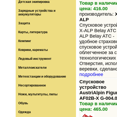
Детская экипировка
Товар в наличи
цена: 416.00
Зарядные устройства и
производитель:
аккумуляторы
ALP
Защита
Спусковое устро
X-ALP Belay ATC
Карты, литература
ALP Belay ATC -
удобное страхов
Кемпинг
спусковое устрой
Коврики, карематы
облегченное за с
технологических 
Ледовый инструмент
Отверстия, испо
Металлоискатели
веревки, сделано
подробнее
Метеостанции и оборудование
Спусковое
Несортированное
устройство
AustriAlpin Figu
Ножи, мультитулы, пилы
AF02B-X G-004.
Товар в наличи
Обувь
цена: 465.00
Одежда