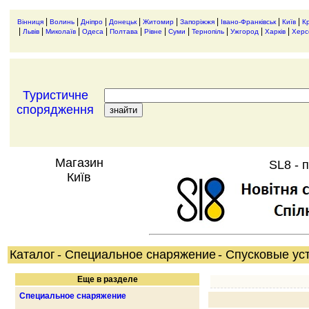
|
|
|
|
|
|
|
|
Вінниця
Волинь
Дніпро
Донецьк
Житомир
Запоріжжя
Івано-Франківськ
Київ
К
|
|
|
|
|
|
|
|
|
|
Львів
Миколаїв
Одеса
Полтава
Рівне
Суми
Тернопіль
Ужгород
Харків
Херс
Туристичне
спорядження
Магазин
SL8 - 
Київ
Каталог
- Специальное снаряжение
- Спусковые ус
Еще в разделе
Специальное снаряжение