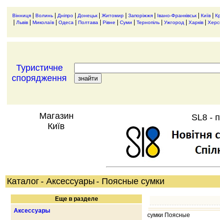
|
|
|
|
|
|
|
|
Вінниця
Волинь
Дніпро
Донецьк
Житомир
Запоріжжя
Івано-Франківськ
Київ
К
|
|
|
|
|
|
|
|
|
|
Львів
Миколаїв
Одеса
Полтава
Рівне
Суми
Тернопіль
Ужгород
Харків
Херс
Туристичне
спорядження
Магазин
SL8 - 
Київ
Каталог
- Аксессуары
- Поясные сумки
Еще в разделе
Аксессуары
сумки Поясные