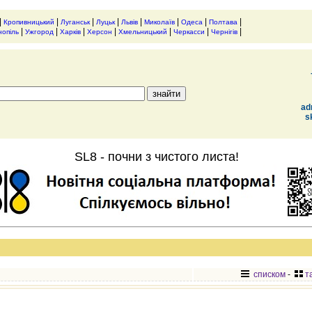
|
|
|
|
|
|
|
|
Кропивницький
Луганськ
Луцьк
Львів
Миколаїв
Одеса
Полтава
|
|
|
|
|
|
|
нопіль
Ужгород
Харків
Херсон
Хмельницький
Черкасси
Чернігів
ad
s
SL8 - почни з чистого листа!
списком
-
т