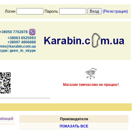
Логин
Пароль
(Регистрация)
+38050 7702878
+38063 6525093
+38097 4806888
min@karabin.com.ua
kype: geen_in_skype
Магазин тимчасово не працює!
аблицей
Производители
ПОКАЗАТЬ ВСЕ