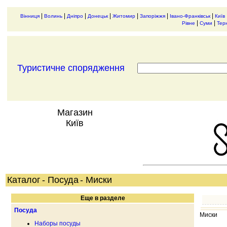
|
|
|
|
|
|
|
Вінниця
Волинь
Дніпро
Донецьк
Житомир
Запоріжжя
Івано-Франківськ
Київ
|
|
Рівне
Суми
Тер
Туристичне спорядження
Магазин
Київ
Каталог
- Посуда
- Миски
Еще в разделе
Посуда
Миски
Наборы посуды