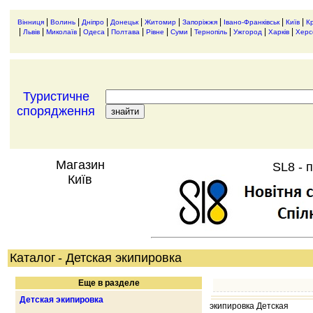
|
|
|
|
|
|
|
|
Вінниця
Волинь
Дніпро
Донецьк
Житомир
Запоріжжя
Івано-Франківськ
Київ
К
|
|
|
|
|
|
|
|
|
|
Львів
Миколаїв
Одеса
Полтава
Рівне
Суми
Тернопіль
Ужгород
Харків
Херс
Туристичне
спорядження
Магазин
SL8 - 
Київ
Каталог
- Детская экипировка
Еще в разделе
Детская экипировка
экипировка Детская