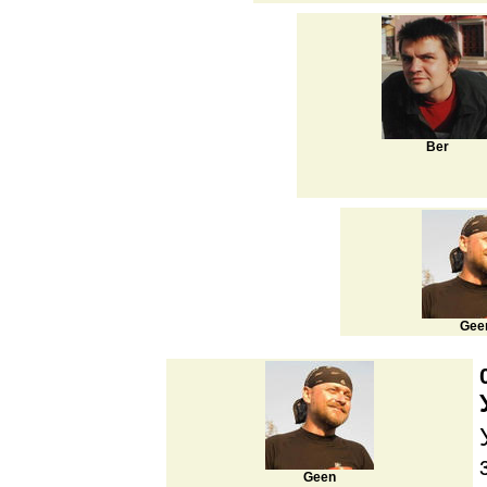
Ber
Gee
Geen