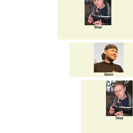
Shur
Geen
Shur