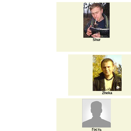
Shur
Zheka
Гость