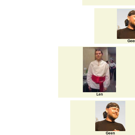
Gee
Len
Geen