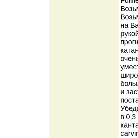
Fullf
Возьм
Возьм
на В
рукой
прог
ката
очен
умес
широ
больш
и за
поста
Убеди
в 0,3
канта
carvi