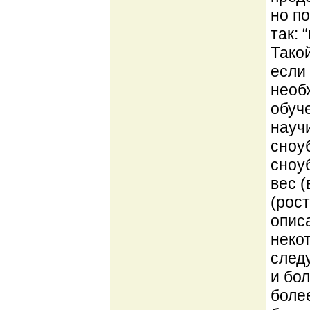
но п
так: 
Тако
если
необх
обуч
науч
сноу
сноу
вес 
(рос
опис
неко
следу
и бол
более