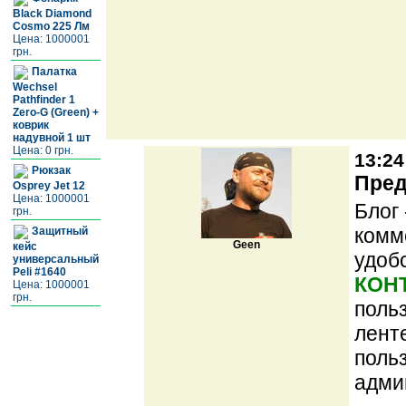
Black Diamond
Cosmo 225 Лм
Цена: 1000001
грн.
Палатка
Wechsel
Pathfinder 1
Zero-G (Green) +
коврик
надувной 1 шт
Цена: 0 грн.
13:24
Рюкзак
Пред
Osprey Jet 12
Цена: 1000001
Блог 
грн.
комм
Защитный
Geen
кейс
удоб
универсальный
Peli #1640
КОН
Цена: 1000001
грн.
поль
лент
поль
адми