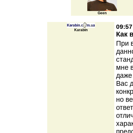
Geen
09:57
Karabin
Как 
При 
данно
станд
мне 
даже
Вас 
конк
но в
отве
отли
хара
пред