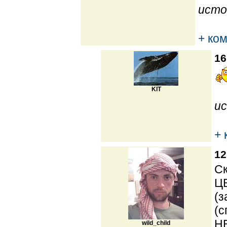
исто
+ ко
16
KIT
ис
+ 
12
Ск
ЦВ
(з
(с
НЕ
wild_child