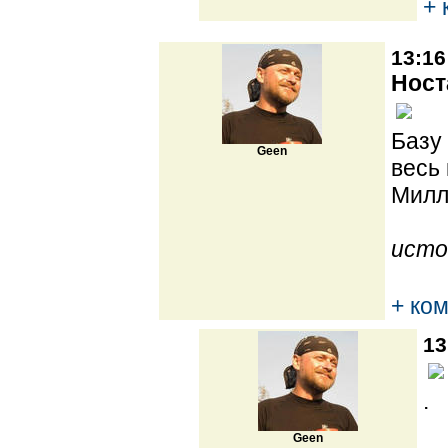
+ 
13:16
Ност
Базу
Geen
весь
Милл
исто
+ ко
13
.
Geen