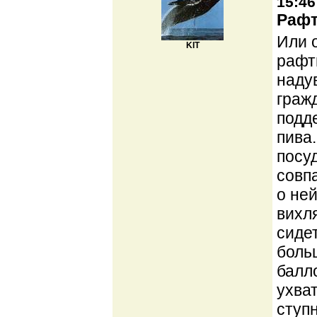
15:46
Рафт
Или 
KIT
рафт
наду
граж
подд
пива.
посу
совп
о ней
вихля
сидет
боль
балл
ухва
ступ