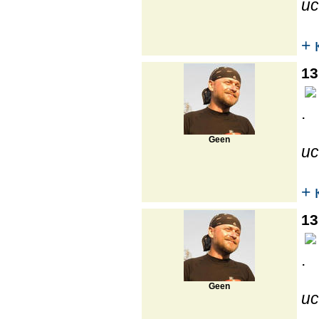
ис
+ 
13
.
Geen
ис
+ 
13
.
Geen
ис