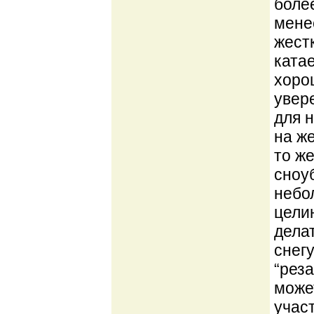
боле
мене
жест
катае
хоро
увер
для 
на же
то же
сноу
небо
целин
дела
снег
“рез
може
учас