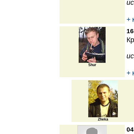
ис
+ 
16
Кр
ис
Shur
+ 
Zheka
04