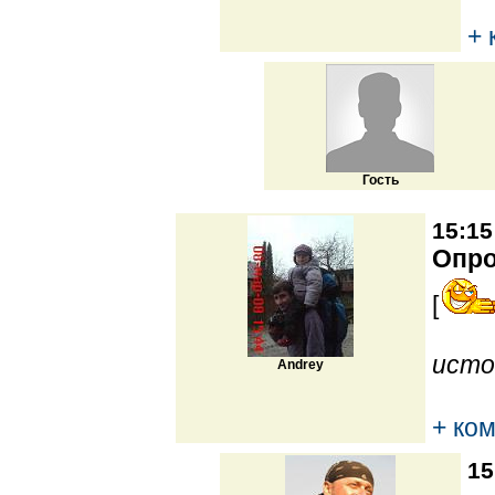
+ 
Гость
15:15
Опр
[
исто
Andrey
+ ко
15