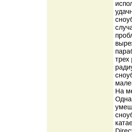
испо
удач
сноуб
случ
пробл
выре
пара
трех
радиу
сноу
мале
На м
Одна
умещ
сноуб
катае
Direc