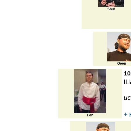
Shur
Geen
10
Ша
ис
+ 
Len