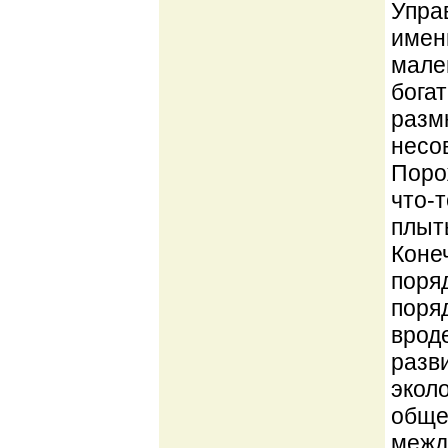
Упра
имен
мален
бога
разм
несов
Поро
что-т
плыть
Коне
поря
поряд
вроде
разв
экол
общег
между