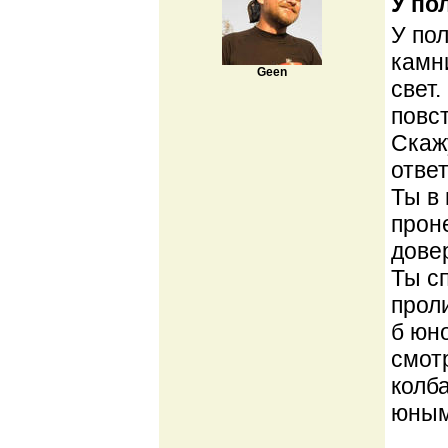
У по
У пол
камн
Geen
свет.
повст
Скаж
ответ
Ты в
прон
дове
Ты с
прол
б юн
смот
колб
юным