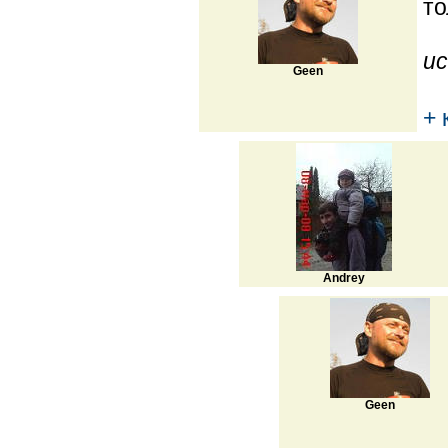
то
ис
Geen
+ 
Andrey
Geen