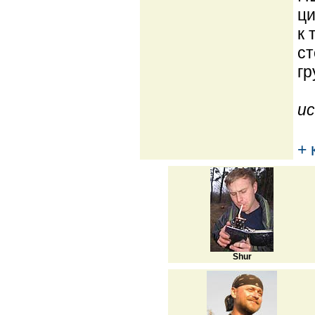
ци
к 
ст
гр
ис
+ 
Shur