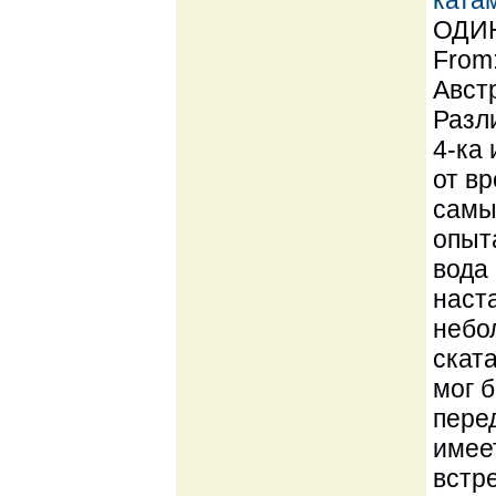
ката
ОДИН
From:
Австр
Разл
4-ка 
от вр
самы
опыт
вода
наст
небо
скат
мог 
пере
имее
встр