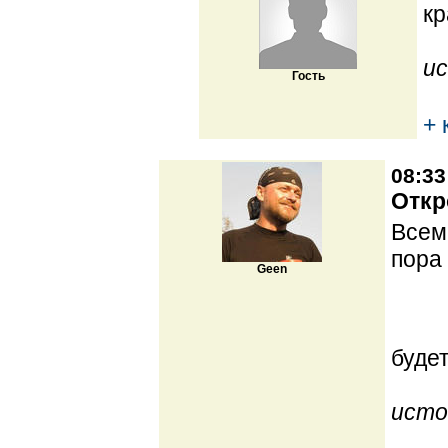
кр
ис
Гость
+ 
08:33
Откр
Всем
пора 
Geen
буде
исто