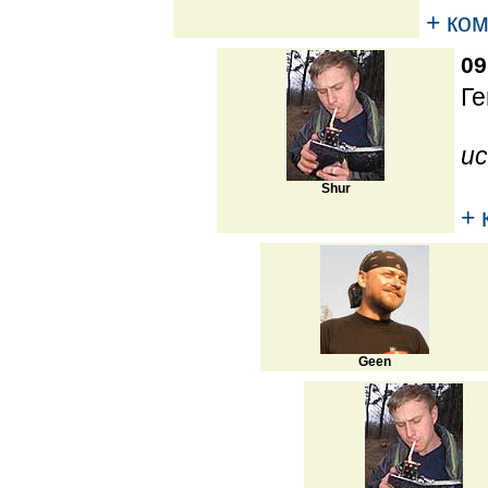
+ ко
09
Ге
ис
Shur
+ 
Geen