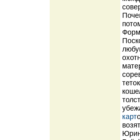
сове
Поче
пото
Форму
Поск
любу
охот
мате
соре
тето
кошел
толст
убеж
карт
возя
Юрин 