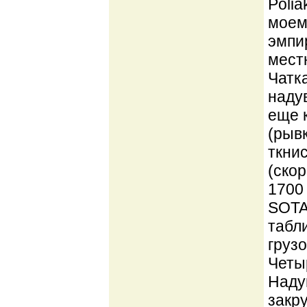
Polia
моем
эмпи
местн
Чатка
наду
еще 
(рывк
ткнис
(скор
1700
SOTAR
табл
груз
Четы
Наду
закр