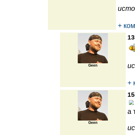
исто
+ ко
13
ис
Geen
+ 
15
а 
Geen
ис