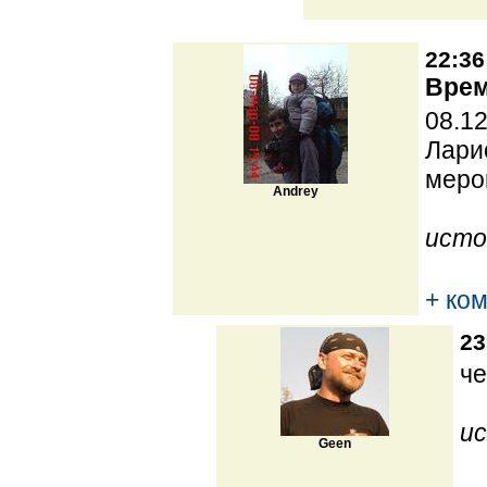
22:36
Врем
08.1
Лари
меро
Andrey
исто
+ ко
23
че
ис
Geen