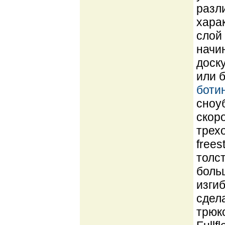
разл
хара
слой 
начи
доск
или б
боти
сноу
скор
трех
frees
толс
боль
изги
сдел
трюко