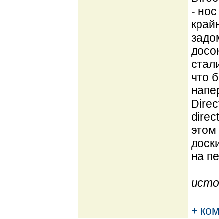
- но
край
задо
досок
стали
что 
напе
Dire
direc
этом 
доск
на пе
исто
+ ко