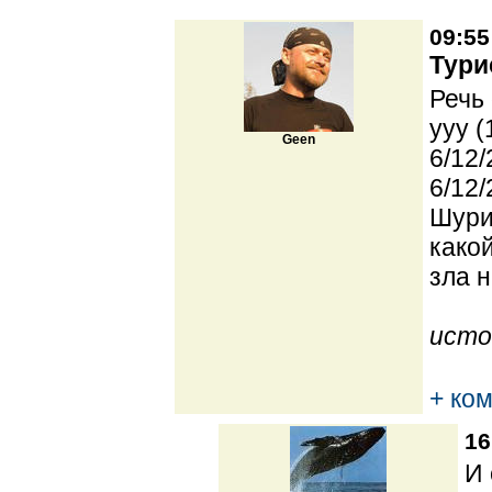
09:55
Тури
Речь 
yyy (
Geen
6/12/
6/12/
Шури
какой
зла н
исто
+ ко
16
И 