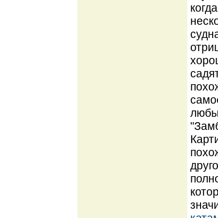
когд
неско
судн
отри
хоро
садя
похо
само
любы
"Зам
Карт
похо
друг
полн
кото
знач