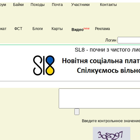
рум
Байки
Походы
Почта
Участники
Контакты
кат
ФСТ
Блоги
Карты
new
Реклама
Видео
Логин
SL8 - почни з чистого ли
Введите контрольнное значение