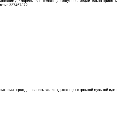
аздование ДР Ларисы. Все желающие могут незамедлительно принять
ать в 337467872
ритория ограждена и весь кагал отдыхающих с громкой музыкой идет