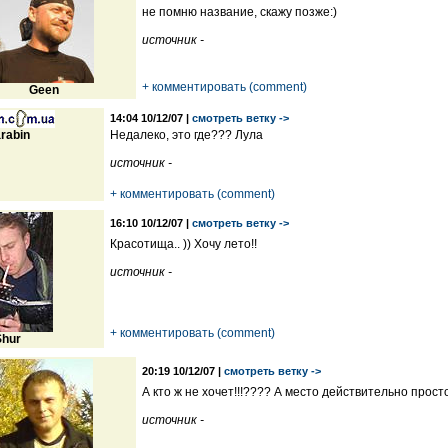
не помню название, скажу позже:)
источник -
+ комментировать (comment)
Geen
14:04 10/12/07 |
смотреть ветку ->
rabin
Недалеко, это где??? Лула
источник -
+ комментировать (comment)
16:10 10/12/07 |
смотреть ветку ->
Красотища.. )) Хочу лето!!
источник -
+ комментировать (comment)
Shur
20:19 10/12/07 |
смотреть ветку ->
А кто ж не хочет!!!???? А место действительно прост
источник -