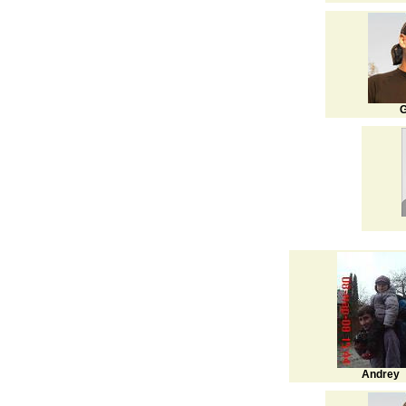
G
Andrey