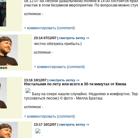
08.12.07 на Лесной (шашлычной) поляне в 14:00 состоится пр
участие в этом безумном мероприятии. По вопросам можно стуч
источник -
+ комментировать (comment)
23:14 07/12/07 |
смотреть ветку ->
честно обязуюсь прибыть:)
источник -
+ комментировать (comment)
een
13:16 10/12/07 |
смотреть ветку ->
Ностальния по лету или всего в 30-ти минутах от Киева
Базу на озере нашли случайно. Недалеко и комфортно. Тер
туссоваться лесом:) © фото - Милла Браташ
источник -
+ комментировать (comment)
13:17 10/12/07 |
смотреть ветку ->
.