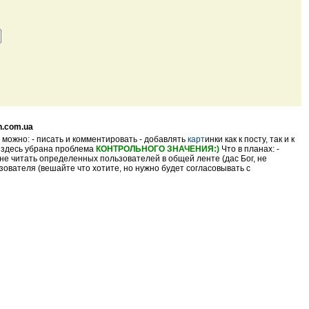
n.com.ua
 можно: - писать и комментировать - добавлять
карт
инки как к посту, так и к
- здесь убрана проблема
КОНТРОЛЬНОГО ЗНАЧЕНИЯ:)
Что в планах: -
не читать определенных пользователей в общей ленте (дас Бог, не
ователя (вешайте что хотите, но нужно будет согласовывать с