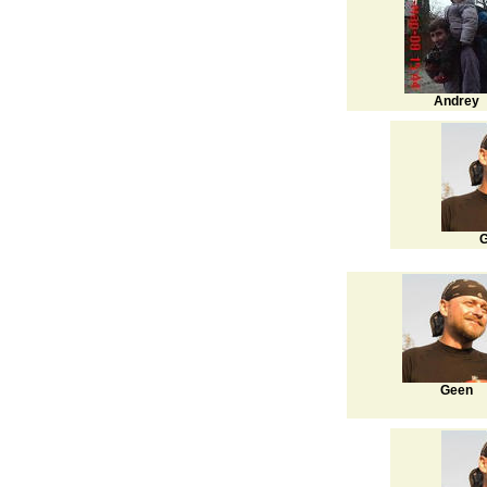
Andrey
G
Geen