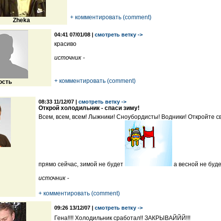
+ комментировать (comment)
Zheka
04:41 07/01/08 |
смотреть ветку ->
красиво
источник -
+ комментировать (comment)
ость
08:33 11/12/07 |
смотреть ветку ->
Открой холодильник - спаси зиму!
Всем, всем, всем! Лыжники! Сноубордисты! Водники! Откройте с
прямо сейчас, зимой не будет
а весной не буд
источник -
+ комментировать (comment)
09:26 13/12/07 |
смотреть ветку ->
Гена!!!! Холодильник сработал!! ЗАКРЫВАЙЙЙ!!!