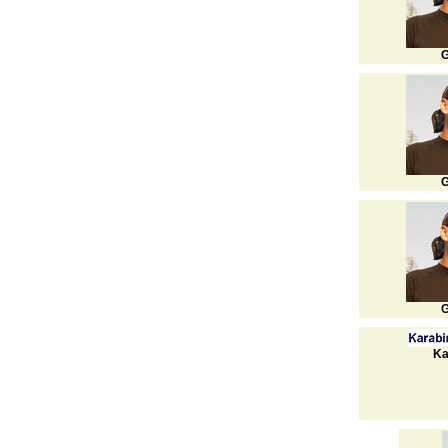
G
G
G
Ka