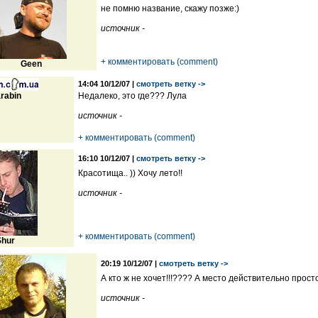
не помню название, скажу позже:)
источник -
+ комментировать (comment)
Geen
14:04 10/12/07 |
смотреть ветку ->
rabin
Недалеко, это где??? Лула
источник -
+ комментировать (comment)
16:10 10/12/07 |
смотреть ветку ->
Красотища.. )) Хочу лето!!
источник -
+ комментировать (comment)
Shur
20:19 10/12/07 |
смотреть ветку ->
А кто ж не хочет!!!???? А место действительно прост
источник -