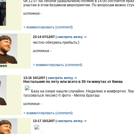
08.12.07 на Лесной (шашлычной) поляне в 14:00 состоится пр
участие в этом безумном мероприятии. По вопросам можно стуч
источник -
+ комментировать (comment)
23:14 07/12/07 |
смотреть ветку ->
честно обязуюсь прибыть:)
источник -
+ комментировать (comment)
een
13:16 10/12/07 |
смотреть ветку ->
Ностальния по лету или всего в 30-ти минутах от Киева
Базу на озере нашли случайно. Недалеко и комфортно. Тер
туссоваться лесом:) © фото - Милла Браташ
источник -
+ комментировать (comment)
13:17 10/12/07 |
смотреть ветку ->
.