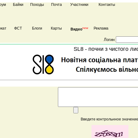
рум
Байки
Походы
Почта
Участники
Контакты
кат
ФСТ
Блоги
Карты
new
Реклама
Видео
Логин
SL8 - почни з чистого ли
Введите контрольнное значение