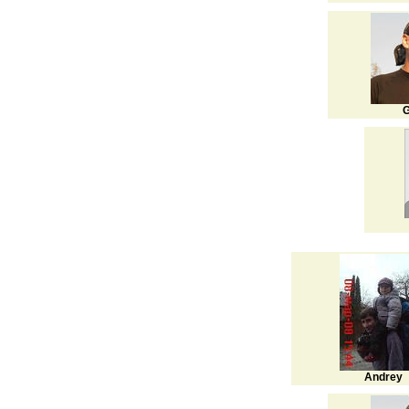
G
Andrey