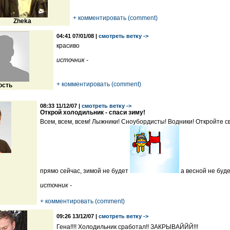
+ комментировать (comment)
Zheka
04:41 07/01/08 |
смотреть ветку ->
красиво
источник -
+ комментировать (comment)
ость
08:33 11/12/07 |
смотреть ветку ->
Открой холодильник - спаси зиму!
Всем, всем, всем! Лыжники! Сноубордисты! Водники! Откройте с
прямо сейчас, зимой не будет
а весной не буд
источник -
+ комментировать (comment)
09:26 13/12/07 |
смотреть ветку ->
Гена!!!! Холодильник сработал!! ЗАКРЫВАЙЙЙ!!!