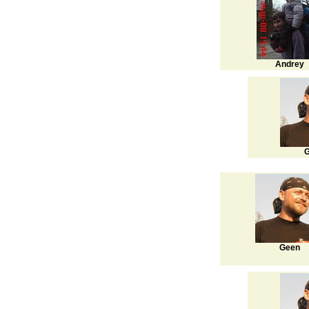
Andrey
G
Geen