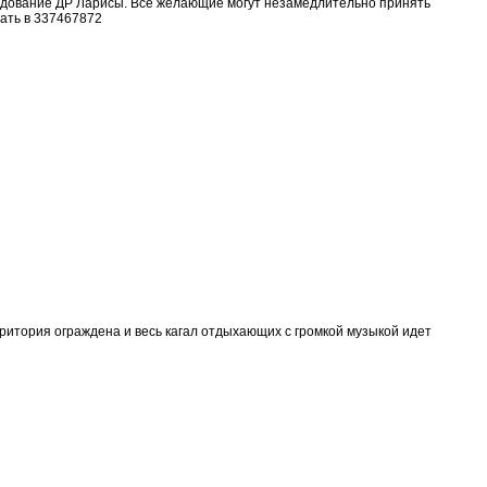
аздование ДР Ларисы. Все желающие могут незамедлительно принять
ать в 337467872
ритория ограждена и весь кагал отдыхающих с громкой музыкой идет