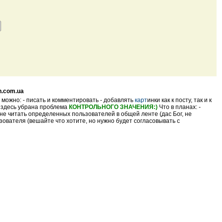
n.com.ua
 можно: - писать и комментировать - добавлять
карт
инки как к посту, так и к
- здесь убрана проблема
КОНТРОЛЬНОГО ЗНАЧЕНИЯ:)
Что в планах: -
не читать определенных пользователей в общей ленте (дас Бог, не
ователя (вешайте что хотите, но нужно будет согласовывать с