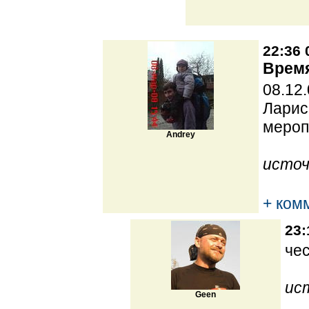
22:36 
Время
08.12
Ларис
мероп
Andrey
источ
+ ком
23:
че
ис
Geen