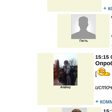
+ 
Гость
15:15 
Опро
[
источ
Andrey
+ ком
15: