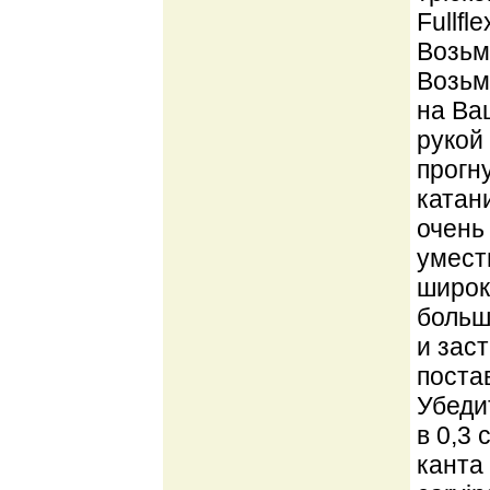
Fullfl
Возьми
Возьм
на Ва
рукой
прогн
катан
очень
умест
широк
больш
и зас
поста
Убедит
в 0,3
канта