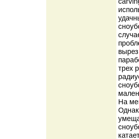
carvi
испол
удачн
сноуб
случа
пробл
вырез
параб
трех 
радиу
сноуб
мален
На ме
Однак
умеща
сноубо
катае