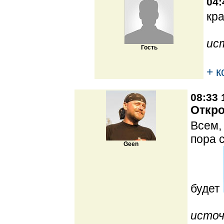
04:
кр
ис
Гость
+ 
08:33 
Откро
Всем,
пора 
Geen
будет
источ