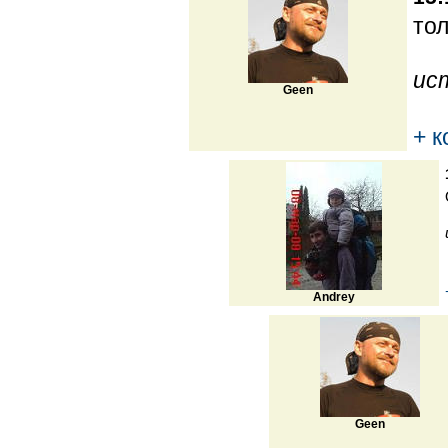
тол
ис
Geen
+ 
Andrey
Geen