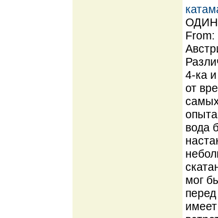
катам
ОДИН 
From:
Австр
Разли
4-ка 
от вре
самых
опыта
вода 
наста
небол
ската
мог б
перед
имеет