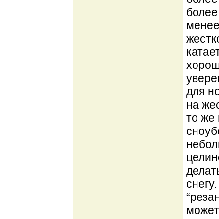
более
менее
жестк
катае
хорош
увере
для н
на жес
то же
сноуб
небол
целине
делат
снегу
“реза
может