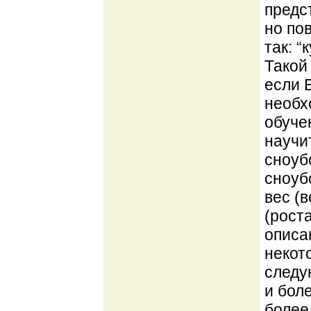
предс
но по
так: 
Такой
если 
необх
обуче
научи
сноуб
сноуб
вес (
(рост
описа
некот
следую
и боле
более 