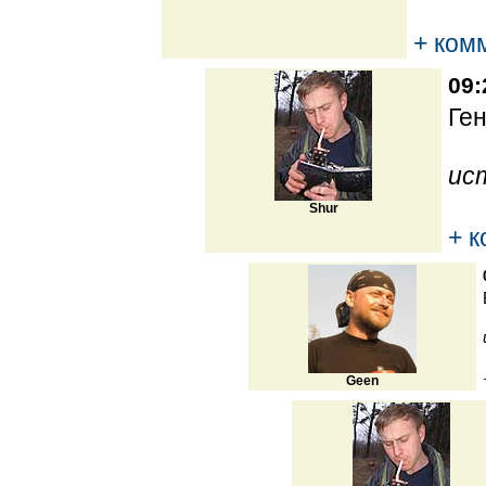
+ ком
09:
Ген
ис
Shur
+ 
Geen