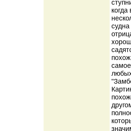
ступн
когда
неско
судна
отриц
хорош
садят
похож
самое
любых
"Замб
Карти
похож
друго
полно
котор
значи