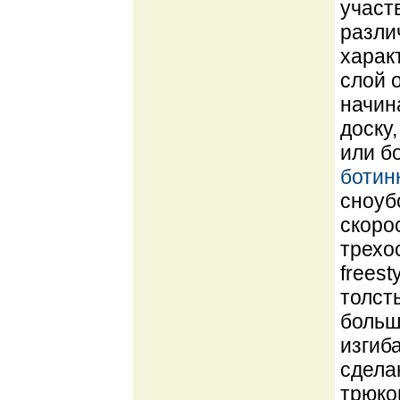
участ
разли
харак
слой о
начин
доску
или б
ботин
сноуб
скоро
трехо
freest
толст
больш
изгиб
сдела
трюко