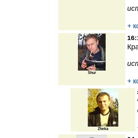
ис
+ 
16:
Кра
ис
Shur
+ 
Zheka