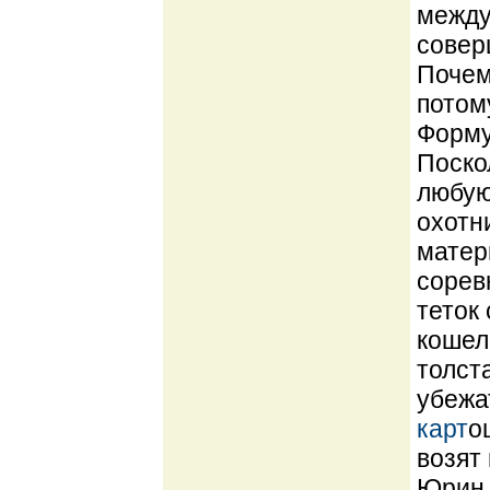
между
совер
Почем
потом
Форму
Поско
любую
охотн
матер
сорев
теток
кошеле
толст
убежа
карт
о
возят
Юрин 