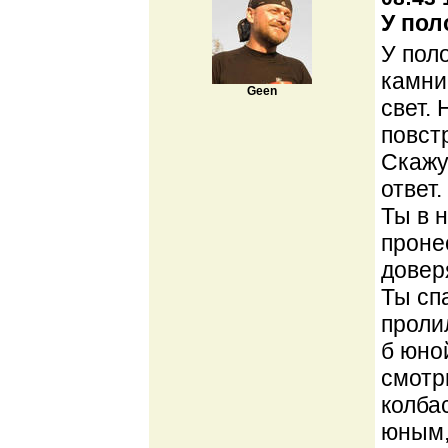
У пол
У поло
камни
Geen
свет.
повст
Скажу
ответ.
Ты в 
проне
довер
Ты сп
проли
б юно
смотр
колба
юным,