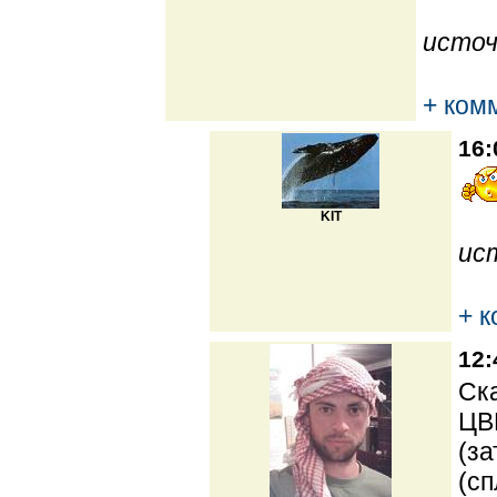
источ
+ ком
16:
KIT
ис
+ 
12:
Ска
ЦВ
(за
(сп