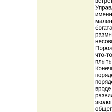
встре
Управ
именн
мален
богат
размн
несовм
Порож
что-т
плыть
Конеч
поряд
порядо
вроде
разви
эколо
общег