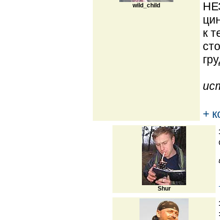
НЕ
wild_child
цин
к т
сто
гру
ис
+ 
Shur