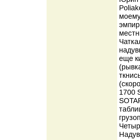
Poliak
моему
эмпир
местн
Чатка
надув
еще к
(рывк
ткнись
(скор
1700 
SOTAR 
табли
грузо
Четыр
Надув