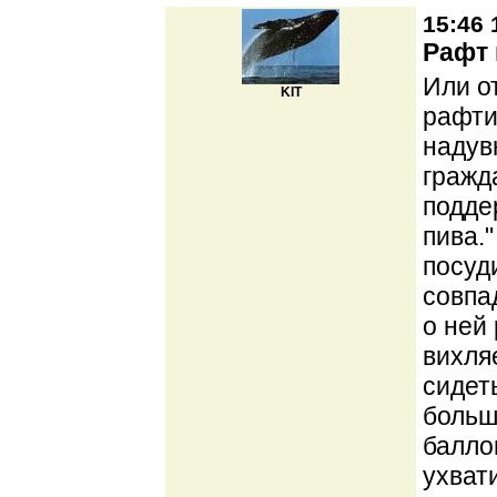
15:46 
Рафт 
Или о
KIT
рафти
надув
гражд
подде
пива.
посуд
совпа
о ней 
вихля
сидет
больш
балло
ухват