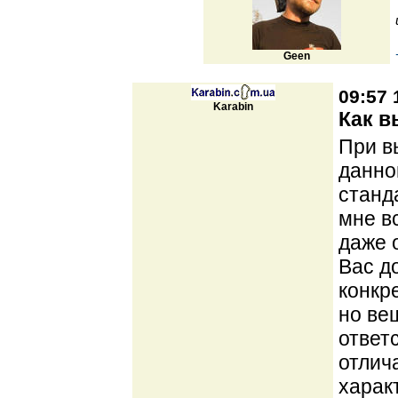
Geen
09:57 
Karabin
Как в
При в
данног
станд
мне в
даже 
Вас д
конкр
но ве
ответ
отлич
харак