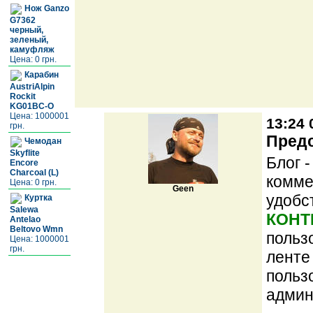
Нож Ganzo
G7362
черный,
зеленый,
камуфляж
Цена: 0 грн.
Карабин
AustriAlpin
Rockit
KG01BC-O
Цена: 1000001
13:24 
грн.
Предс
Чемодан
Skyflite
Блог 
Encore
Charcoal (L)
комме
Цена: 0 грн.
Geen
удобс
Куртка
Salewa
КОНТ
Antelao
Beltovo Wmn
польз
Цена: 1000001
грн.
ленте
польз
админ