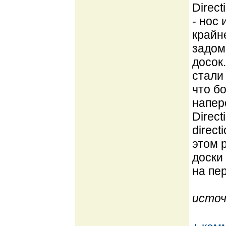
Direct
- нос
крайн
задом
досок
стали 
что б
напер
Direc
direc
этом р
доски
на пер
источ