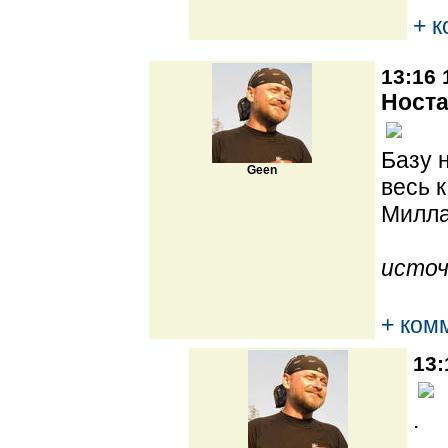
+ 
13:16 
Носта
Базу 
Geen
весь 
Милла
источ
+ ком
13:
.