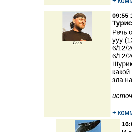
+ ком
09:55 
Турис
Речь 
yyy (1
Geen
6/12/2
6/12/2
Шурик
какой
зла н
источ
+ ком
16: