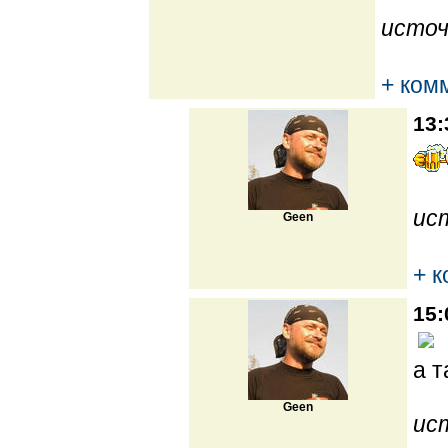
источ
+ ком
13:
ис
Geen
+ 
15:
а т
Geen
ис