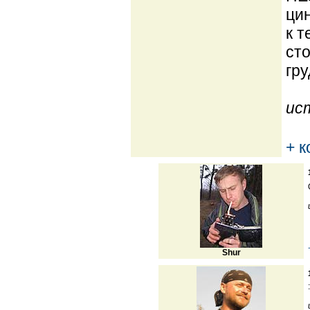
цин
к т
сто
гру
ис
+ 
Shur