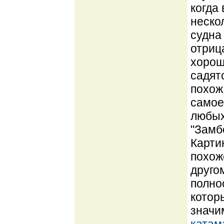
когда
неско
судна
отриц
хорош
садят
похож
самое
любых
"Замб
Карти
похож
друго
полно
котор
значи