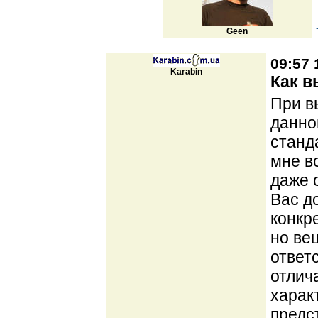
Geen
09:57 
Karabin
Как в
При в
данног
станд
мне в
даже 
Вас д
конкр
но ве
ответ
отлич
харак
предс