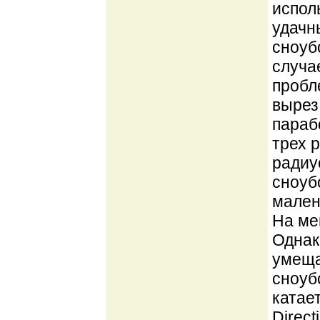
испол
удачн
сноуб
случа
пробл
вырез
параб
трех 
радиу
сноуб
мален
На ме
Однак
умеща
сноубо
катае
Direct