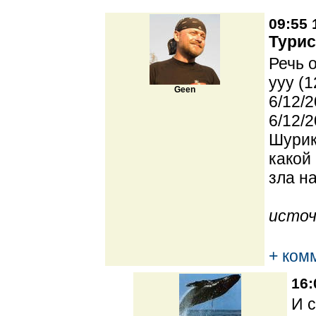
09:55 
Турис
Речь 
yyy (1
Geen
6/12/2
6/12/2
Шурик
какой
зла н
источ
+ ком
16:
И с