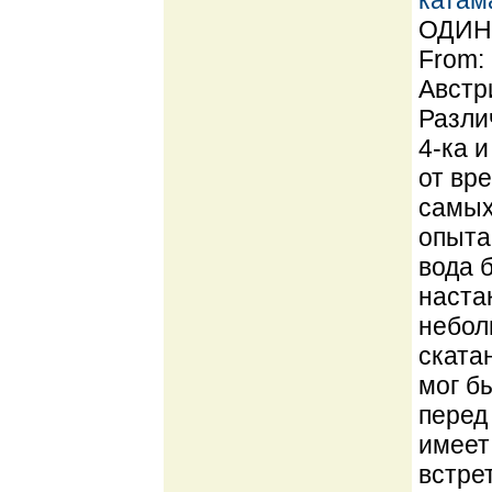
катам
ОДИН 
From:
Австр
Разли
4-ка 
от вре
самых
опыта
вода 
наста
небол
ската
мог б
перед
имеет
встре