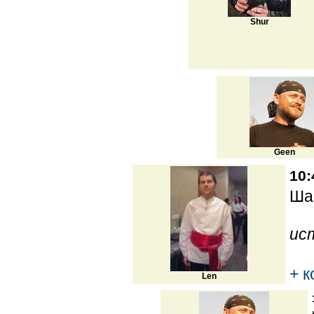
Shur
Geen
10:
Ша
ис
+ 
Len