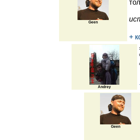
тол
ис
Geen
+ 
Andrey
Geen