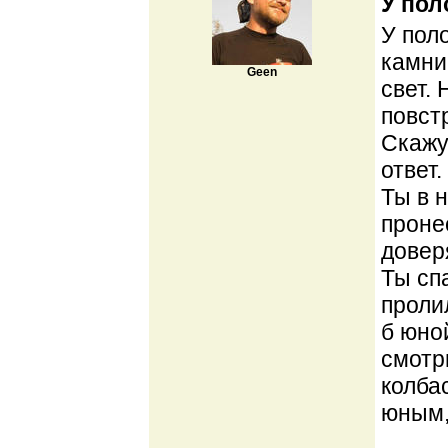
У пол
У поло
камни
Geen
свет.
повст
Скажу
ответ.
Ты в 
проне
довер
Ты сп
проли
б юно
смотр
колба
юным,