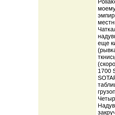
Poliak
моему
эмпир
местн
Чатка
надув
еще к
(рывк
ткнись
(скор
1700 
SOTAR 
табли
грузо
Четыр
Надув
закру