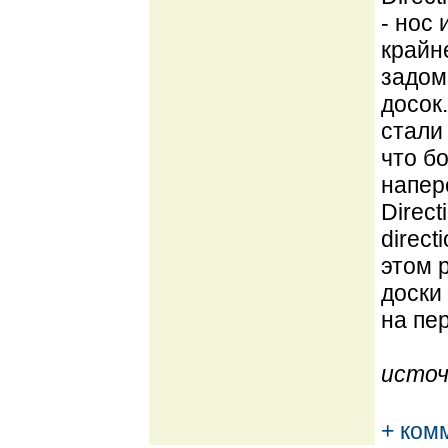
- нос
крайн
задом
досок
стали 
что б
напер
Direc
direc
этом р
доски
на пер
источ
+ ком