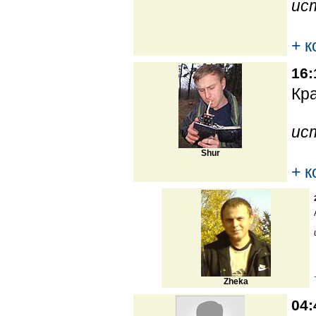
ис
+ 
16:
Кра
ис
Shur
+ 
Zheka
04: