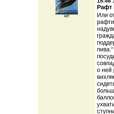
15:46 
Рафт 
Или о
KIT
рафти
надув
гражд
подде
пива.
посуд
совпа
о ней 
вихля
сидет
больш
балло
ухват
ступн