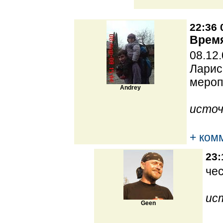
22:36 
Время
08.12
Ларис
мероп
Andrey
источ
+ ком
23:
че
ис
Geen