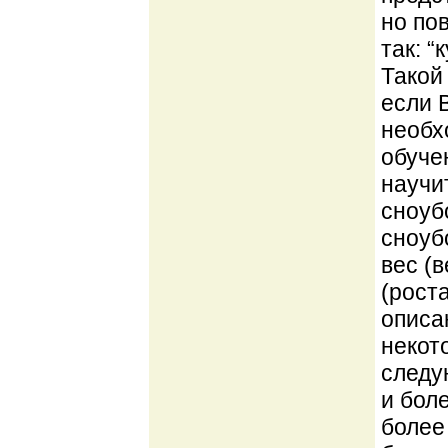
но по
так: 
Такой
если 
необх
обуче
научи
сноуб
сноуб
вес (
(рост
описа
некот
следую
и боле
более 