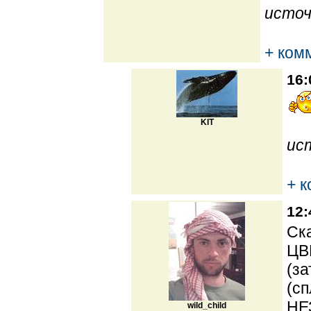
источ
+ ком
16:
KIT
ис
+ 
12:
Ска
ЦВ
(за
(сп
НЕ
wild_child