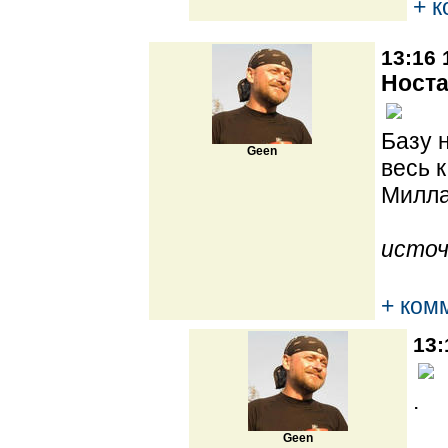
+ 
13:16 
Носта
Базу 
Geen
весь 
Милла
источ
+ ком
13:
.
Geen