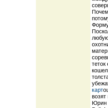
совер
Почем
потом
Форму
Поско
любую
охотн
матер
сорев
теток
кошеле
толст
убежа
карт
о
возят
Юрин 