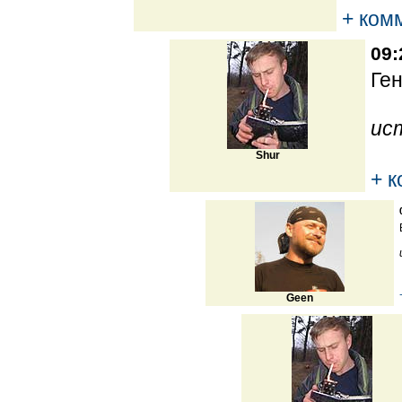
+ ком
09:
Ген
ис
Shur
+ 
Geen