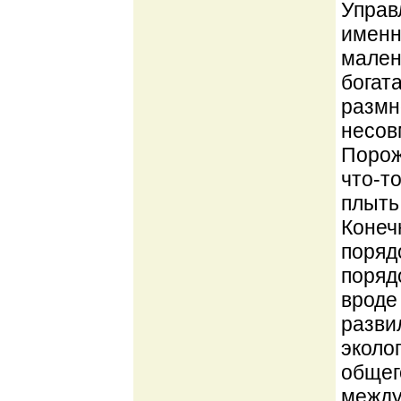
Управ
именн
мален
богат
размн
несовм
Порож
что-т
плыть
Конеч
поряд
порядо
вроде
разви
эколо
общег
между