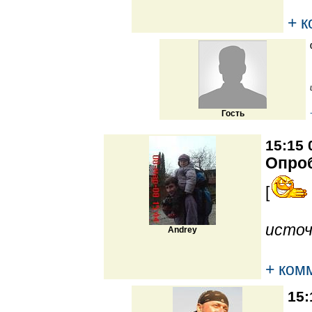
+ 
Гость
15:15 
Опро
[
источ
Andrey
+ ком
15: