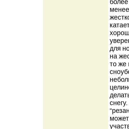
более
менее
жестк
катае
хорош
увере
для н
на жес
то же
сноуб
небол
целине
делат
снегу
“реза
может
участ