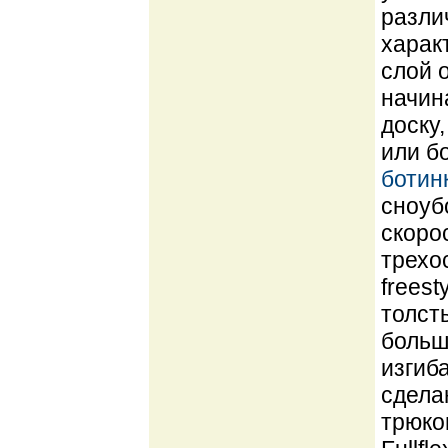
разли
харак
слой о
начин
доску
или б
ботин
сноуб
скоро
трехо
freest
толст
больш
изгиб
сдела
трюко