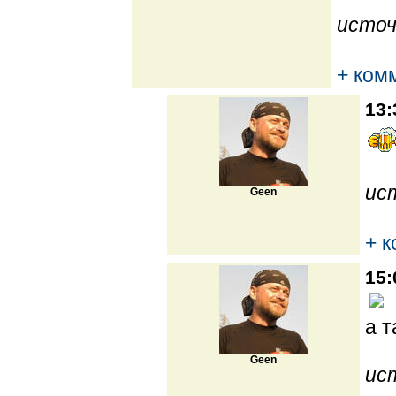
источ
+ ком
13:
ис
Geen
+ 
15:
а т
Geen
ис