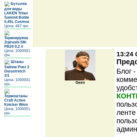
Бутылка
для воды
LAKEN Tritan
Summit Bottle
0,45L Cosmos
Цена: 487 грн.
Термокружка
Zojirushi SM-
PB20 0,2 л
Цена: 1000001
13:24 
грн.
Предс
Штаны
Salewa Puez 2
Блог 
Durastretch
2/1
комме
Цена: 1000001
Geen
грн.
удобс
КОНТ
Термоштаны
Craft Active
польз
Knicker Wmn
Цена: 1000001
ленте
грн.
польз
админ