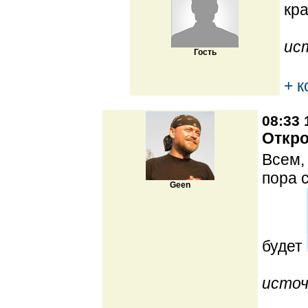
кр
ис
Гость
+ 
08:33 
Откро
Всем,
пора 
Geen
будет
источ