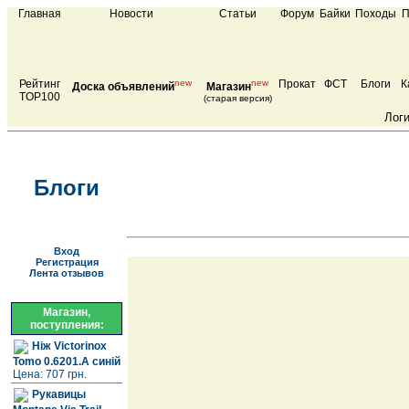
Главная
Новости
Статьи
Форум
Байки
Походы
П
Рейтинг
new
new
Прокат
ФСТ
Блоги
К
Доска объявлений
Магазин
TOP100
(старая версия)
Лог
Блоги
Вход
Регистрация
Лента отзывов
Магазин,
поступления:
Ніж Victorinox
Tomo 0.6201.A синій
Цена: 707 грн.
Рукавицы