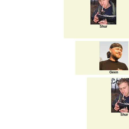
Shur
Geen
Shur