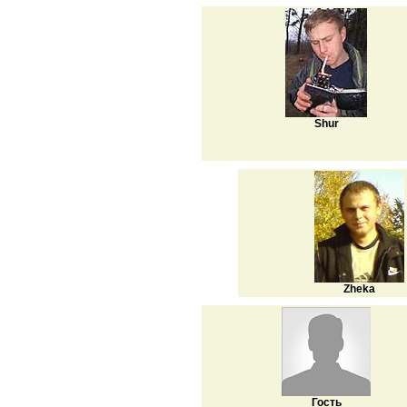
Shur
Zheka
Гость