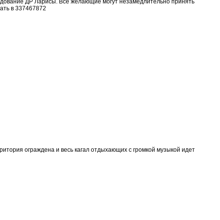
аздование ДР Ларисы. Все желающие могут незамедлительно принять
ать в 337467872
ритория ограждена и весь кагал отдыхающих с громкой музыкой идет