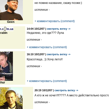
не помню название, скажу позже:)
источник -
+ комментировать (comment)
Geen
14:04 10/12/07 |
смотреть ветку ->
rabin
Недалеко, это где??? Лула
источник -
+ комментировать (comment)
16:10 10/12/07 |
смотреть ветку ->
Красотища.. )) Хочу лето!!
источник -
+ комментировать (comment)
Shur
20:19 10/12/07 |
смотреть ветку ->
А кто ж не хочет!!!???? А место действительно прост
источник -