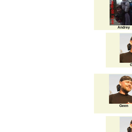
Andrey
G
Geen