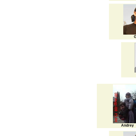
G
Andrey