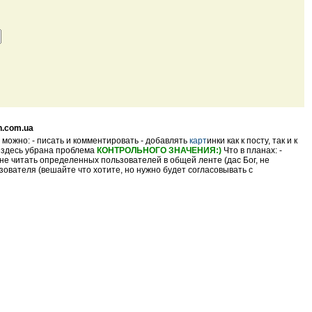
n.com.ua
 можно: - писать и комментировать - добавлять
карт
инки как к посту, так и к
- здесь убрана проблема
КОНТРОЛЬНОГО ЗНАЧЕНИЯ:)
Что в планах: -
не читать определенных пользователей в общей ленте (дас Бог, не
ователя (вешайте что хотите, но нужно будет согласовывать с