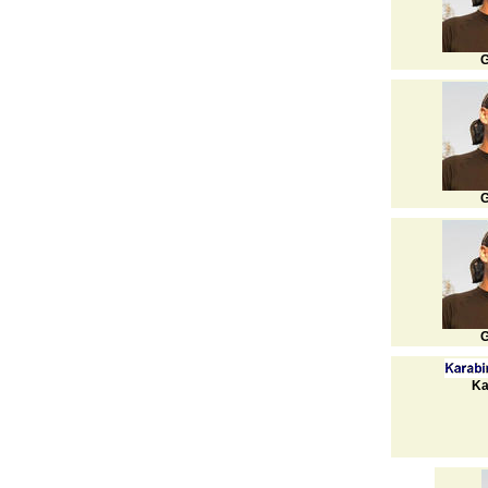
G
G
G
Ka