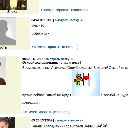
+ комментировать (comment)
Zheka
04:41 07/01/08 |
смотреть ветку ->
красиво
источник -
+ комментировать (comment)
ость
08:33 11/12/07 |
смотреть ветку ->
Открой холодильник - спаси зиму!
Всем, всем, всем! Лыжники! Сноубордисты! Водники! Откройте с
прямо сейчас, зимой не будет
а весной не буд
источник -
+ комментировать (comment)
09:26 13/12/07 |
смотреть ветку ->
Гена!!!! Холодильник сработал!! ЗАКРЫВАЙЙЙ!!!