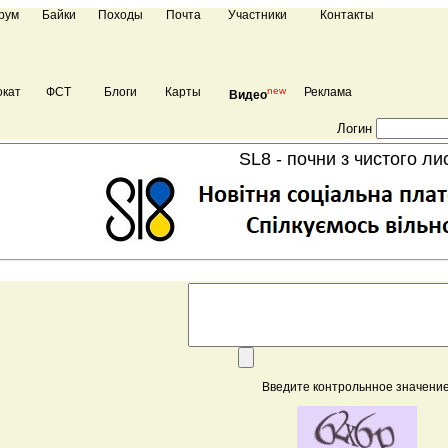
рум
Байки
Походы
Почта
Участники
Контакты
кат
ФСТ
Блоги
Карты
new
Реклама
Видео
Логин
SL8 - почни з чистого ли
Введите контрольнное значение