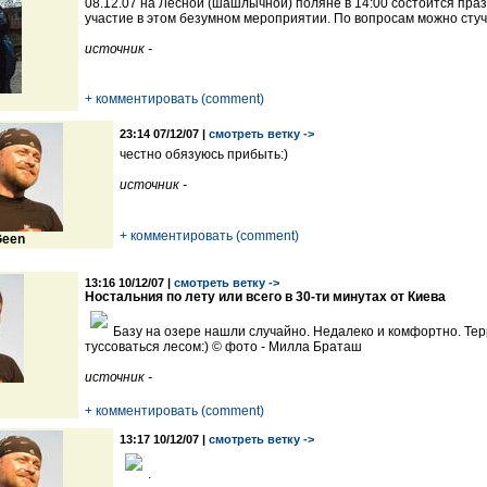
08.12.07 на Лесной (шашлычной) поляне в 14:00 состоится пр
участие в этом безумном мероприятии. По вопросам можно стуч
источник -
+ комментировать (comment)
23:14 07/12/07 |
смотреть ветку ->
честно обязуюсь прибыть:)
источник -
+ комментировать (comment)
een
13:16 10/12/07 |
смотреть ветку ->
Ностальния по лету или всего в 30-ти минутах от Киева
Базу на озере нашли случайно. Недалеко и комфортно. Тер
туссоваться лесом:) © фото - Милла Браташ
источник -
+ комментировать (comment)
13:17 10/12/07 |
смотреть ветку ->
.