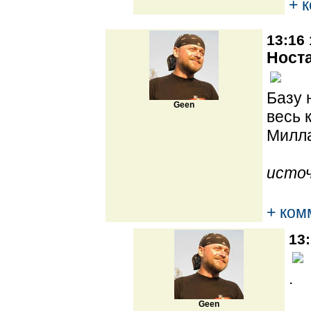
+ 
13:16 
Носта
Базу 
Geen
весь 
Милл
источ
+ ком
13:
.
Geen