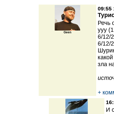
09:55 
Турис
Речь 
yyy (
Geen
6/12/2
6/12/
Шурик
какой
зла н
источ
+ ком
16:
И 