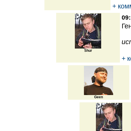
+ ком
09:
Ге
ис
Shur
+ 
Geen