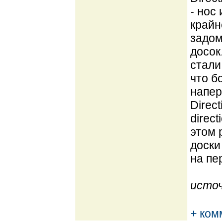
- нос
крайн
задом
досок
стали
что б
напер
Direc
direc
этом 
доски
на пе
источ
+ ком