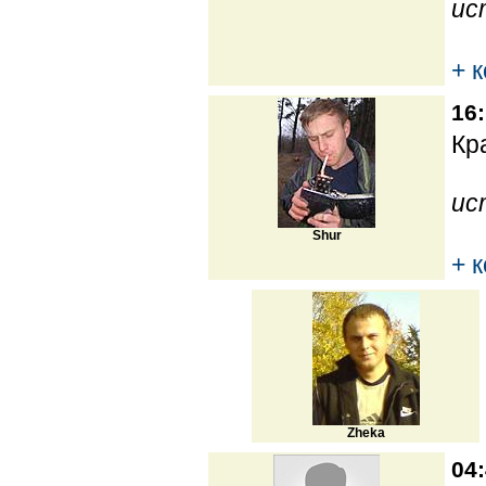
ис
+ 
16:
Кра
ис
Shur
+ 
Zheka
04: