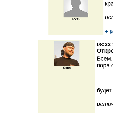
кр
ис
Гость
+ 
08:33 
Откро
Всем,
пора 
Geen
буде
источ