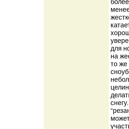
более
менее
жестк
катае
хорош
увере
для н
на же
то же
сноуб
небол
целин
делат
снегу
“реза
может
участ