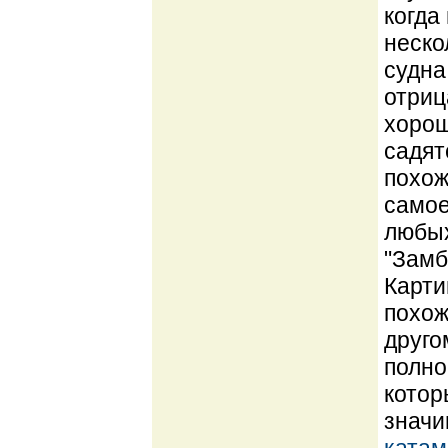
когда
неско
судна
отриц
хорош
садят
похож
самое
любых
"Замб
Карти
похож
друго
полно
котор
значи