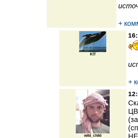
источ
+ ком
16:
KIT
ис
+ 
12:
Ск
ЦВ
(з
(с
НЕ
wild_child