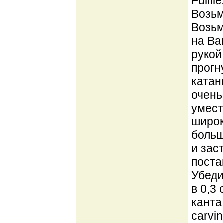
Fullf
Возьм
Возьм
на Ва
рукой
прогн
катан
очень
умест
широк
больш
и зас
поста
Убеди
в 0,3
канта
carvi