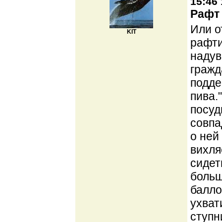
15:46 
Рафт 
Или о
KIT
рафти
надув
гражд
подде
пива.
посуд
совпа
о ней
вихля
сидет
больш
балло
ухват
ступн