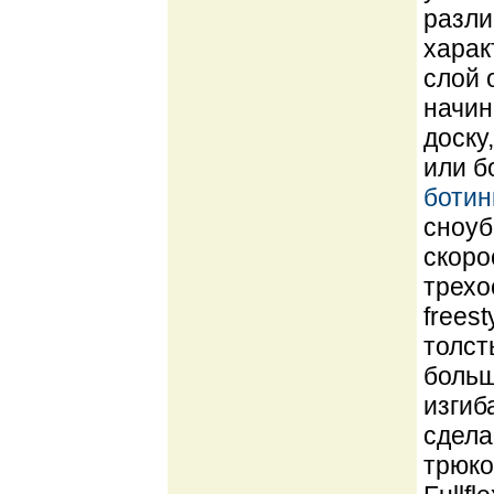
разли
харак
слой 
начин
доску
или б
ботин
сноуб
скоро
трехо
frees
толст
больш
изгиб
сдела
трюко