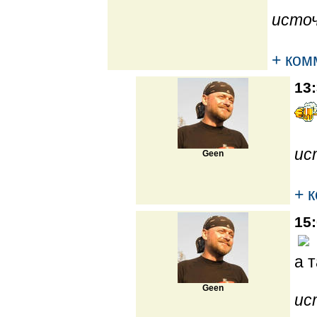
источ
+ ком
13:
ис
Geen
+ 
15:
а 
Geen
ис