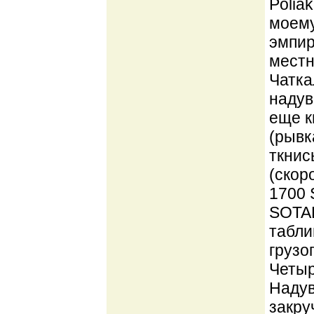
Polia
моему
эмпир
местн
Чатка
надув
еще к
(рывк
ткнись
(скор
1700 
SOTAR
табли
грузо
Четыр
Надув
закру