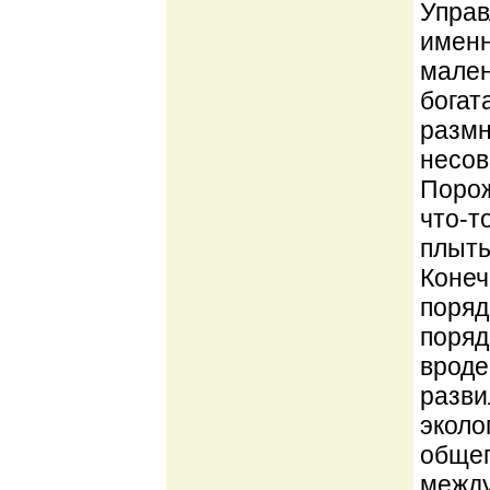
Управ
именн
мален
богат
размн
несов
Порож
что-т
плыть
Конеч
поряд
поряд
вроде
разви
эколо
общег
между