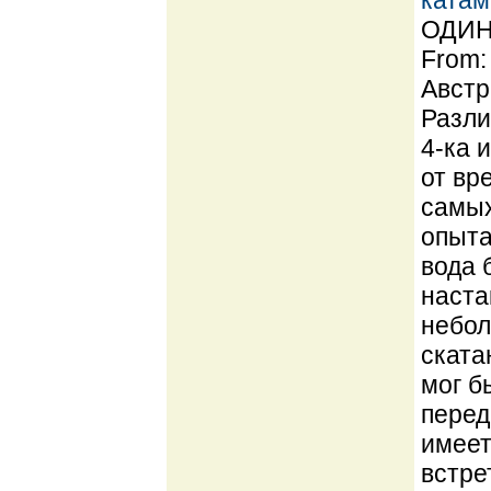
катам
ОДИН 
From:
Австр
Разли
4-ка 
от вр
самых
опыта
вода 
наста
небол
ската
мог б
перед
имеет
встре