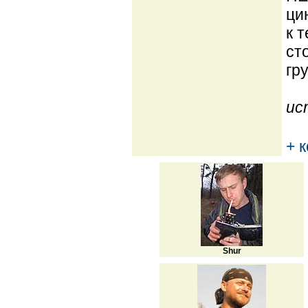
ци
к 
ст
гру
ис
+ 
Shur