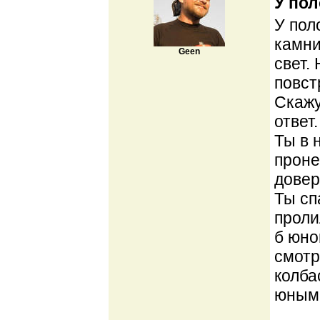
У пол
У пол
камни
Geen
свет.
повст
Скажу
ответ
Ты в 
проне
довер
Ты сп
проли
б юно
смотр
колба
юным,