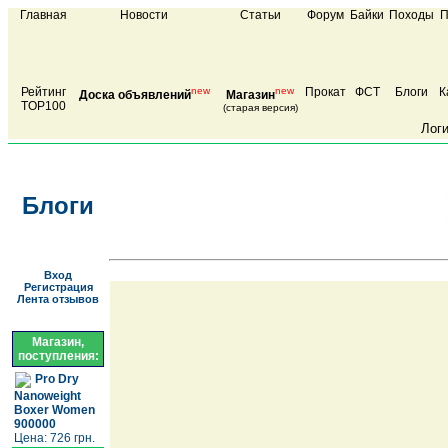
Главная
Новости
Статьи
Форум
Байки
Походы
П
Рейтинг
new
new
Прокат
ФСТ
Блоги
К
Доска объявлений
Магазин
TOP100
(старая версия)
Лог
Блоги
Вход
Регистрация
Лента отзывов
Магазин,
поступления:
Pro Dry
Nanoweight
Boxer Women
900000
Цена: 726 грн.