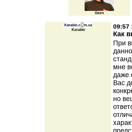
Geen
09:57 
Karabin
Как 
При в
данно
станд
мне в
даже 
Вас д
конкр
но ве
ответ
отлич
харак
предс