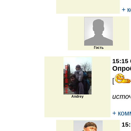
+ 
Гость
15:15 
Опро
[
источ
Andrey
+ ком
15: