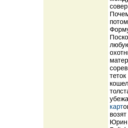
совер
Почем
потом
Форму
Поско
любую
охотн
матер
сорев
теток
кошел
толст
убежа
карт
о
возят
Юрин 