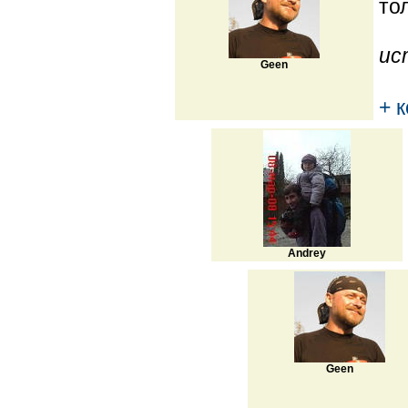
тол
ис
Geen
+ 
Andrey
Geen