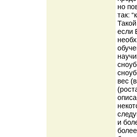
но по
так: 
Такой
если 
необх
обуче
научи
сноуб
сноуб
вес (
(рост
описа
некот
следую
и бол
более