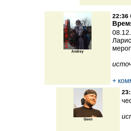
22:36 
Врем
08.12
Ларис
мероп
Andrey
источ
+ ком
23:
че
ис
Geen