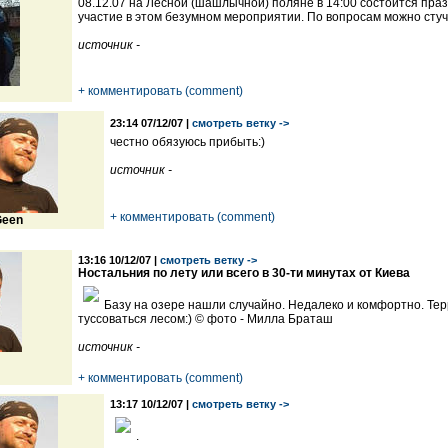
08.12.07 на Лесной (шашлычной) поляне в 14:00 состоится пр
участие в этом безумном мероприятии. По вопросам можно стуч
источник -
+ комментировать (comment)
23:14 07/12/07 |
смотреть ветку ->
честно обязуюсь прибыть:)
источник -
+ комментировать (comment)
een
13:16 10/12/07 |
смотреть ветку ->
Ностальния по лету или всего в 30-ти минутах от Киева
Базу на озере нашли случайно. Недалеко и комфортно. Тер
туссоваться лесом:) © фото - Милла Браташ
источник -
+ комментировать (comment)
13:17 10/12/07 |
смотреть ветку ->
.