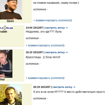
не помню название, скажу позже:)
источник -
+ комментировать (comment)
Geen
14:04 10/12/07 |
смотреть ветку ->
rabin
Недалеко, это где??? Лула
источник -
+ комментировать (comment)
16:10 10/12/07 |
смотреть ветку ->
Красотища.. )) Хочу лето!!
источник -
+ комментировать (comment)
Shur
20:19 10/12/07 |
смотреть ветку ->
А кто ж не хочет!!!???? А место действительно прост
источник -