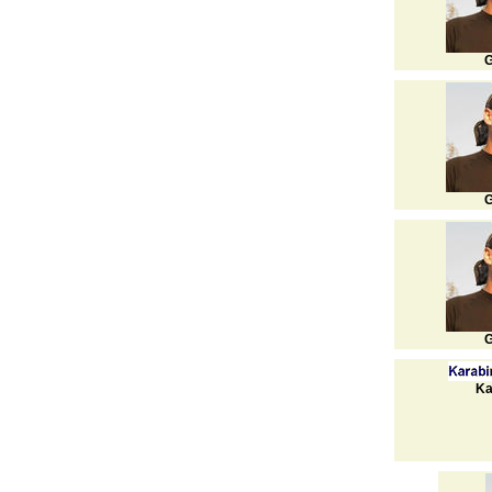
G
G
G
Ka