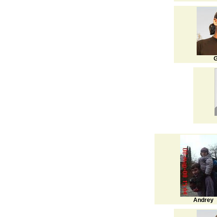
G
Andrey