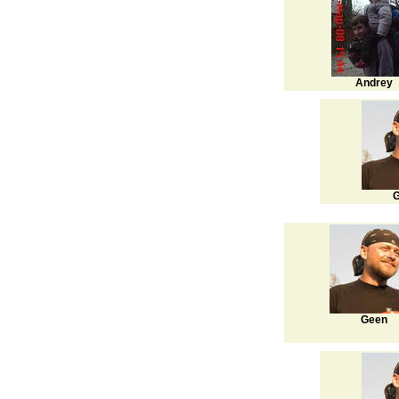
Andrey
G
Geen