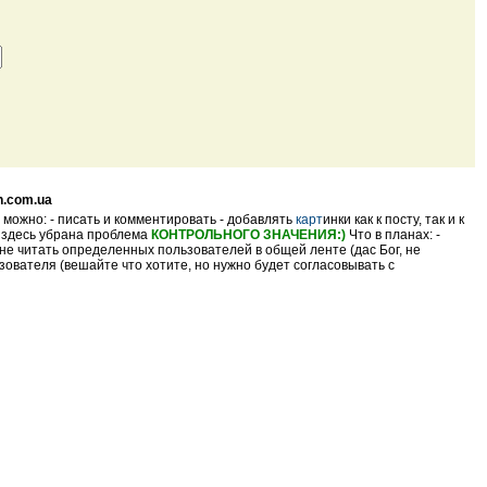
n.com.ua
 можно: - писать и комментировать - добавлять
карт
инки как к посту, так и к
- здесь убрана проблема
КОНТРОЛЬНОГО ЗНАЧЕНИЯ:)
Что в планах: -
не читать определенных пользователей в общей ленте (дас Бог, не
ователя (вешайте что хотите, но нужно будет согласовывать с