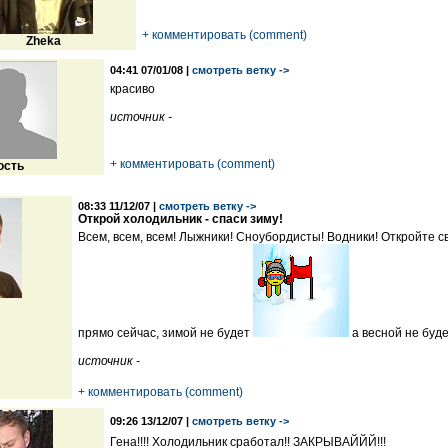
+ комментировать (comment)
Zheka
04:41 07/01/08 |
смотреть ветку ->
красиво
источник -
+ комментировать (comment)
ость
08:33 11/12/07 |
смотреть ветку ->
Открой холодильник - спаси зиму!
Всем, всем, всем! Лыжники! Сноубордисты! Водники! Откройте с
прямо сейчас, зимой не будет
а весной не буд
источник -
+ комментировать (comment)
09:26 13/12/07 |
смотреть ветку ->
Гена!!!! Холодильник сработал!! ЗАКРЫВАЙЙЙ!!!