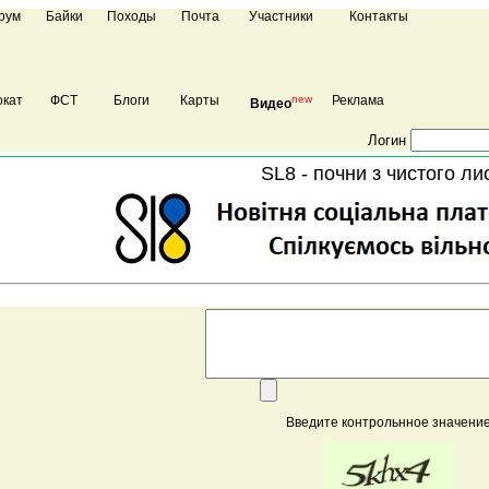
рум
Байки
Походы
Почта
Участники
Контакты
кат
ФСТ
Блоги
Карты
new
Реклама
Видео
Логин
SL8 - почни з чистого ли
Введите контрольнное значение