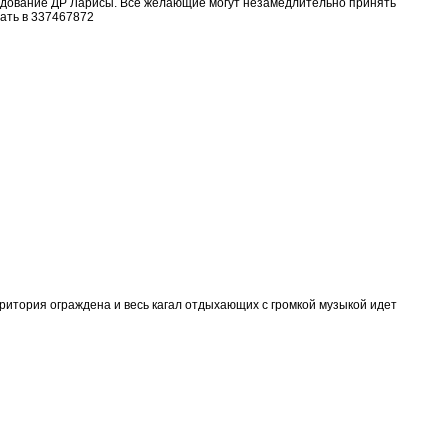
аздование ДР Ларисы. Все желающие могут незамедлительно принять
ать в 337467872
ритория ограждена и весь кагал отдыхающих с громкой музыкой идет