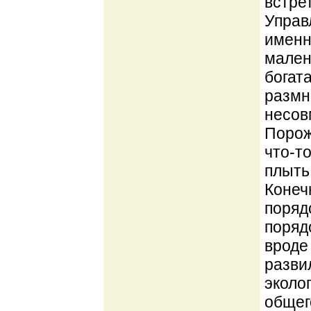
встре
Управ
именн
мален
богат
размн
несовм
Порож
что-т
плыть
Конеч
поряд
порядо
вроде
разви
эколо
общег