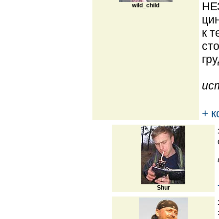
НЕ
wild_child
цин
к т
сто
гру
ис
+ 
Shur