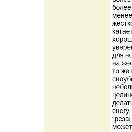
более
менее
жестк
катае
хорош
увере
для н
на жес
то же
сноуб
небол
целине
делат
снегу
“реза
может