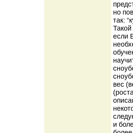
предс
но по
так: 
Такой
если 
необх
обуче
научи
сноуб
сноуб
вес (
(рост
описа
некот
следую
и боле
более 