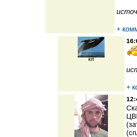
источ
+ ком
16:
KIT
ис
+ 
12:
Ска
ЦВ
(за
(сп