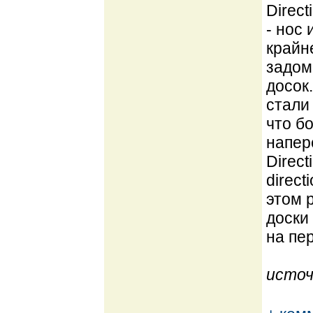
Direct
- нос
крайн
задом
досок
стали 
что б
напер
Direc
direc
этом р
доски
на пер
источ