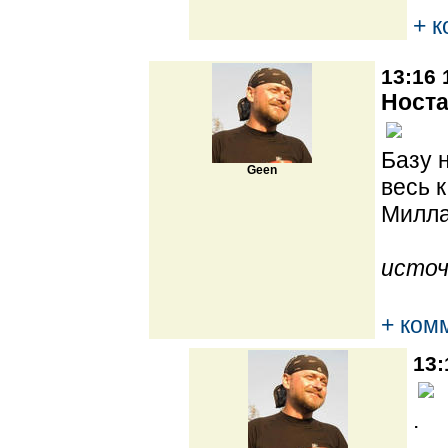
+ 
13:16 
Носта
Базу 
Geen
весь 
Милла
источ
+ ком
13:
.