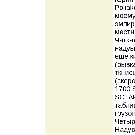
Poliak
моему
эмпир
местн
Чатка
надув
еще к
(рывк
ткнись
(скор
1700 
SOTAR 
табли
грузо
Четыр
Надув