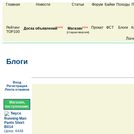
Главная
Новости
Статьи
Форум
Байки
Походы
П
Рейтинг
new
new
Прокат
ФСТ
Блоги
К
Доска объявлений
Магазин
TOP100
(старая версия)
Лог
Блоги
Вход
Регистрация
Лента отзывов
Магазин,
поступления:
Twyce
Running Man
Pants Short
B014
Цена: 4448