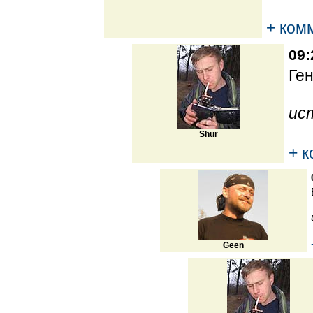
+ ком
09:
Ген
ис
Shur
+ 
Geen