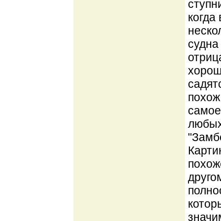
ступн
когда
неско
судна
отриц
хорош
садят
похож
самое
любых
"Замб
Карти
похож
друго
полно
котор
значи