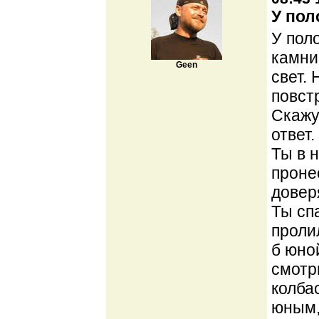
У пол
У поло
камни
Geen
свет.
повст
Скажу
ответ.
Ты в 
проне
довер
Ты сп
проли
б юно
смотр
колба
юным,