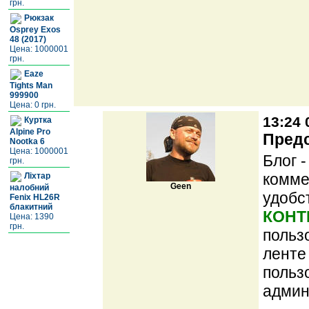
грн.
Рюкзак
Osprey Exos
48 (2017)
Цена: 1000001
грн.
Eaze
Tights Man
999900
Цена: 0 грн.
13:24 
Куртка
Alpine Pro
Предс
Nootka 6
Цена: 1000001
Блог 
грн.
комме
Ліхтар
Geen
налобний
удобс
Fenix HL26R
блакитний
КОНТ
Цена: 1390
грн.
польз
ленте
польз
админ