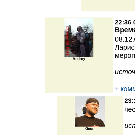
22:36 
Время
08.12
Ларис
мероп
Andrey
источ
+ ком
23:
че
ис
Geen