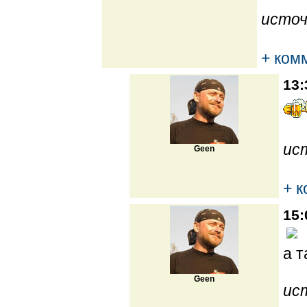
источ
+ ком
13:
ис
Geen
+ 
15:
а т
Geen
ис