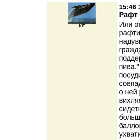
15:46 
Рафт 
Или о
KIT
рафти
надув
гражд
подде
пива.
посуд
совпа
о ней 
вихля
сидет
больш
балло
ухват