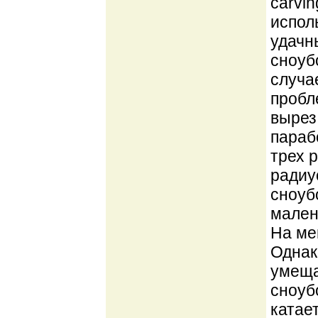
carvi
испол
удачн
сноуб
случа
пробл
вырез
параб
трех 
радиу
сноуб
мален
На ме
Однак
умеща
сноубо
катае