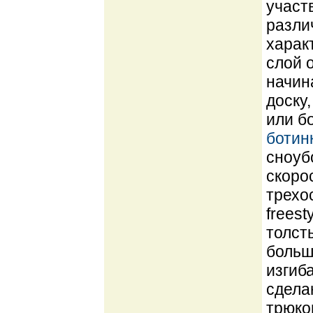
участ
разли
харак
слой о
начин
доску
или б
ботин
сноуб
скоро
трехо
freest
толст
больш
изгиб
сдела
трюко