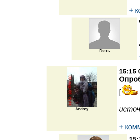
+ 
Гость
15:15 
Опро
[
источ
Andrey
+ ком
15: