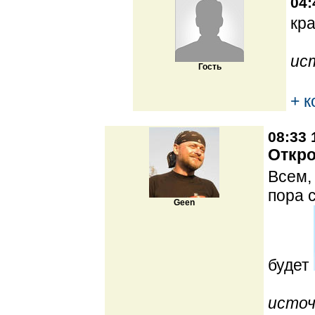
04:
кр
ис
Гость
+ 
08:33 
Откро
Всем,
пора 
Geen
будет
источ