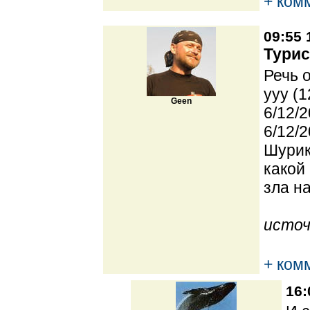
+ ком
09:55 
Турис
Речь 
yyy (1
Geen
6/12/2
6/12/2
Шурик
какой
зла н
источ
+ ком
16: