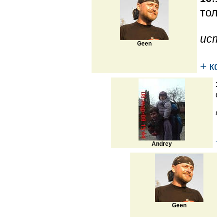
тол
ис
Geen
+ 
Andrey
Geen