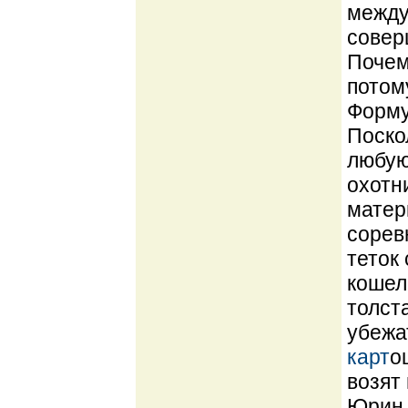
между
совер
Почем
потом
Форму
Поско
любую
охотн
матер
сорев
теток
кошеле
толст
убежа
карт
о
возят
Юрин 