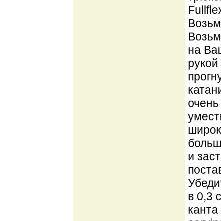
Fullfl
Возьми
Возьм
на Ва
рукой
прогн
катан
очень
умест
широк
больш
и зас
поста
Убедит
в 0,3
канта