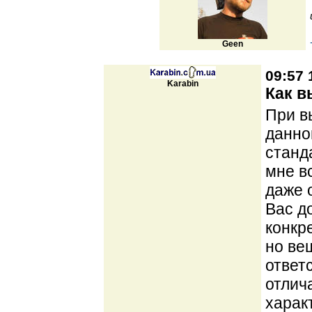
Geen
09:57 
Karabin
Как в
При в
данног
станд
мне в
даже 
Вас д
конкр
но ве
ответ
отлич
харак