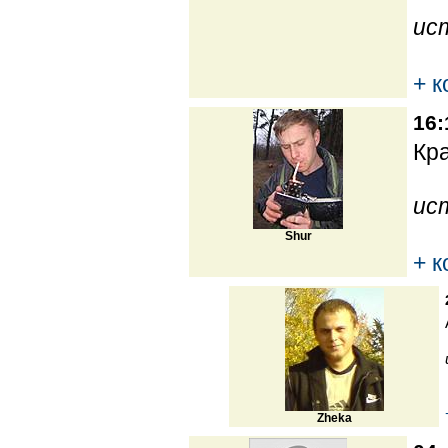
ис
+ 
16:
Кра
ис
Shur
+ 
Zheka