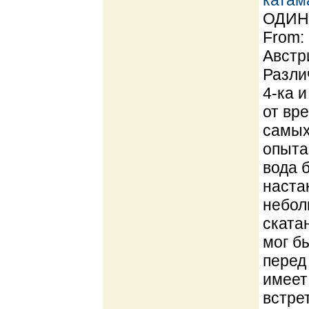
катам
ОДИН 
From:
Австр
Разли
4-ка 
от вре
самых
опыта
вода 
наста
небол
ската
мог б
перед
имеет
встре