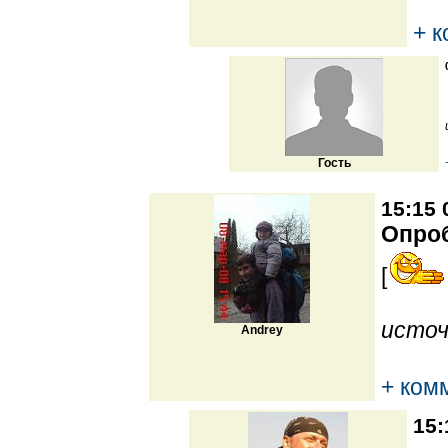
+ 
Гость
15:15 
Опро
[
источ
Andrey
+ ком
15: