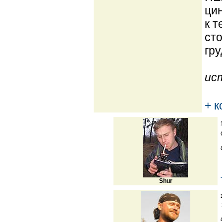
цин
к т
сто
гру
ис
+ 
Shur