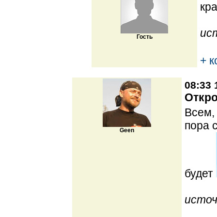
кр
ис
Гость
+ 
08:33 
Откро
Всем,
пора 
Geen
будет
источ