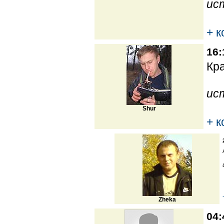
ис
+ 
16:
Кра
ис
Shur
+ 
Zheka
04: