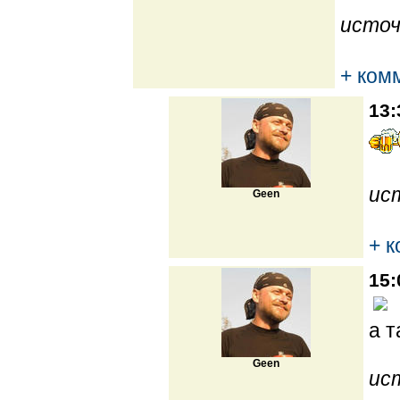
источ
+ ком
13:
ис
Geen
+ 
15:
а т
Geen
ис