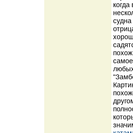
когда
неско
судна
отриц
хорош
садят
похож
самое
любых
"Замб
Карти
похож
друго
полно
котор
значи