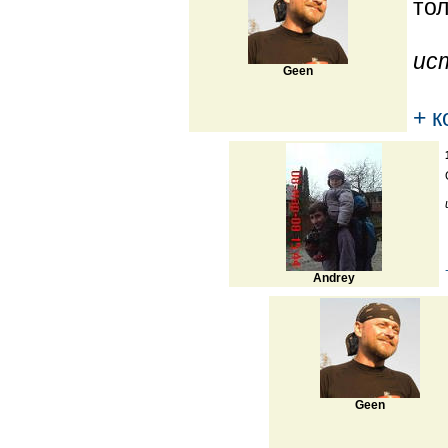
тол
ис
Geen
+ 
Andrey
Geen