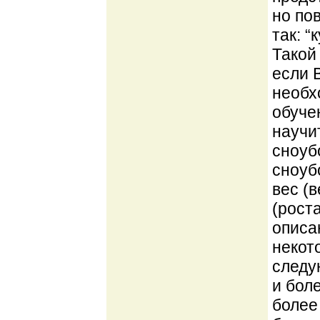
но по
так: 
Такой
если 
необх
обуче
научи
сноуб
сноуб
вес (
(рост
описа
некот
следую
и боле
более 