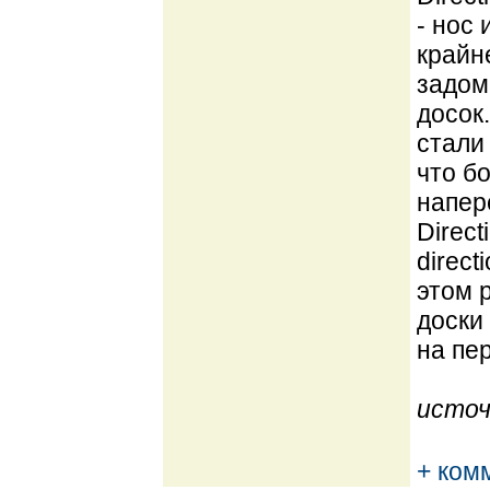
- нос
крайн
задом
досок
стали 
что б
напер
Direc
direc
этом р
доски
на пер
источ
+ ком