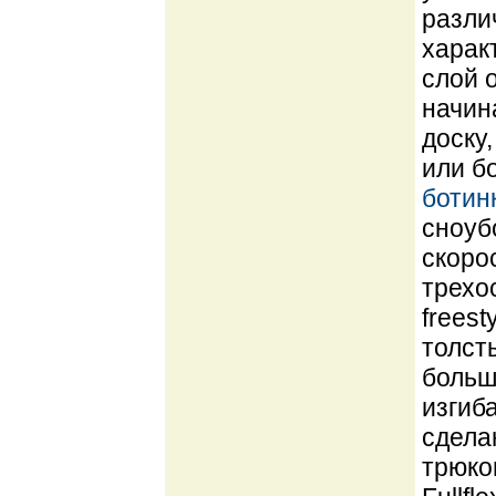
разли
харак
слой о
начин
доску
или б
ботин
сноуб
скоро
трехо
freest
толст
больш
изгиб
сдела
трюко