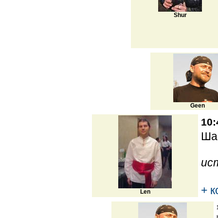
Shur
Geen
10:
Ша
ис
+ 
Len