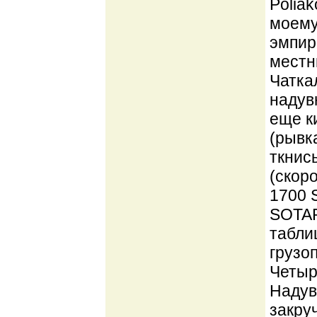
Poliak
моему
эмпир
местн
Чатка
надув
еще к
(рывк
ткнись
(скор
1700 
SOTAR 
табли
грузо
Четыр
Надув
закру