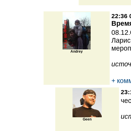
22:36 
Время
08.12
Ларис
мероп
Andrey
источ
+ ком
23:
че
ис
Geen