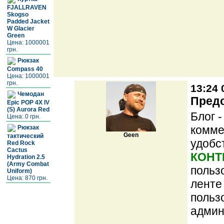
FJALLRAVEN
Skogsо
Padded Jacket
W Glacier
Green
Цена: 1000001
грн.
Рюкзак
Compass 40
Цена: 1000001
грн.
13:24 
Чемодан
Предс
Epic POP 4X IV
(S) Aurora Red
Блог 
Цена: 0 грн.
комме
Рюкзак
Geen
тактический
удобс
Red Rock
Cactus
КОНТ
Hydration 2.5
(Army Combat
польз
Uniform)
Цена: 870 грн.
ленте
польз
админ