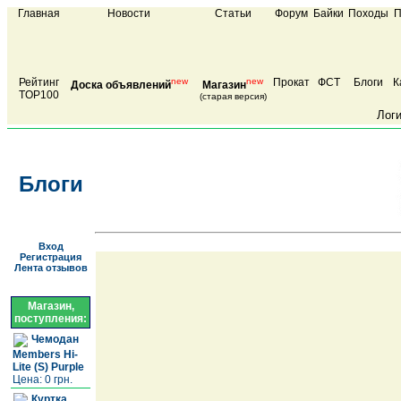
Главная
Новости
Статьи
Форум
Байки
Походы
П
Рейтинг
new
new
Прокат
ФСТ
Блоги
К
Доска объявлений
Магазин
TOP100
(старая версия)
Лог
Блоги
Вход
Регистрация
Лента отзывов
Магазин,
поступления:
Чемодан
Members Hi-
Lite (S) Purple
Цена: 0 грн.
Куртка