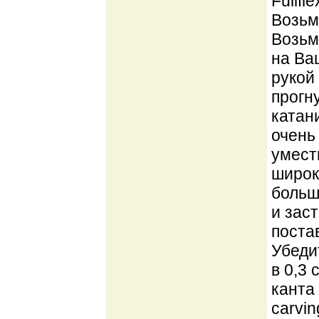
Fullfl
Возьми
Возьм
на Ва
рукой
прогн
катан
очень
умест
широк
больш
и зас
поста
Убедит
в 0,3
канта
carvi