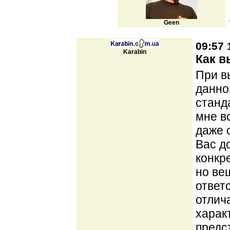
Geen
09:57 
Karabin
Как в
При в
данног
станд
мне в
даже 
Вас д
конкр
но ве
ответ
отлич
харак
предс