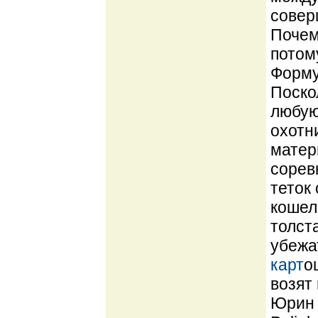
совер
Почем
потом
Форму
Поско
любую
охотн
матер
сорев
теток
кошеле
толст
убежа
карт
о
возят
Юрин 