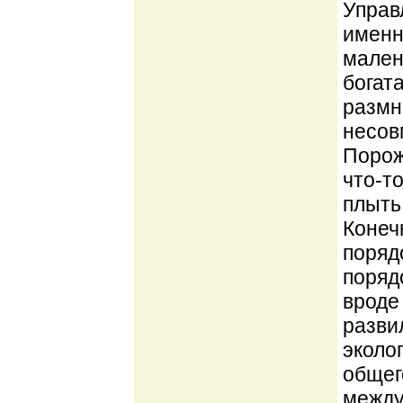
Управ
именн
мален
богат
размн
несовм
Порож
что-т
плыть
Конеч
поряд
порядо
вроде
разви
эколо
общег
между