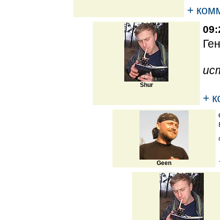
+ ком
09:
Ген
ис
Shur
+ 
Geen