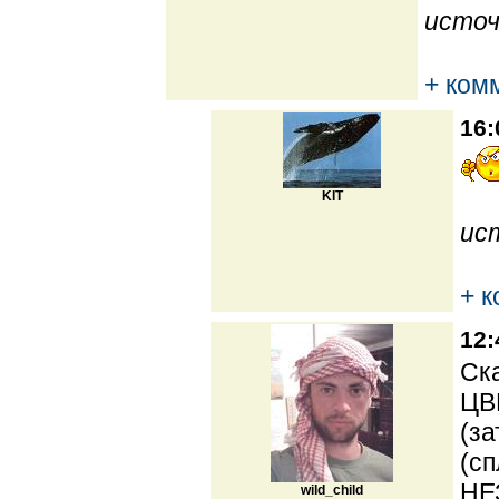
источ
+ ком
16:
KIT
ис
+ 
12:
Ска
ЦВ
(за
(сп
НЕ
wild_child