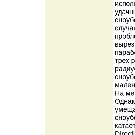
испол
удачн
сноуб
случа
пробл
вырез
параб
трех 
радиу
сноуб
мален
На ме
Однак
умеща
сноубо
катае
Direct