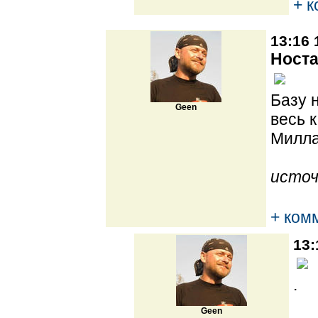
+ 
13:16 
Носта
Базу 
Geen
весь 
Милла
источ
+ ком
13:
.
Geen