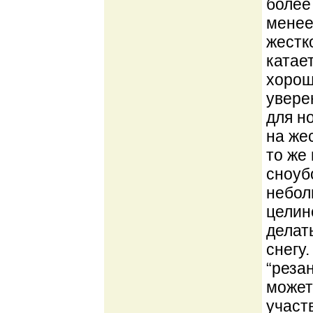
более
менее
жестк
катае
хорош
увере
для н
на жес
то же
сноуб
небол
целине
делат
снегу
“реза
может
участ