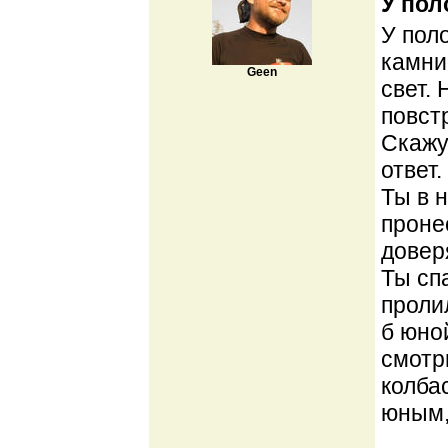
У пол
У поло
камни
Geen
свет.
повст
Скажу
ответ.
Ты в 
проне
довер
Ты сп
проли
б юно
смотр
колба
юным,