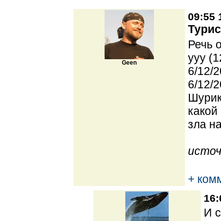
09:55 
Турис
Речь 
yyy (1
Geen
6/12/2
6/12/2
Шурик
какой
зла н
источ
+ ком
16:
И с