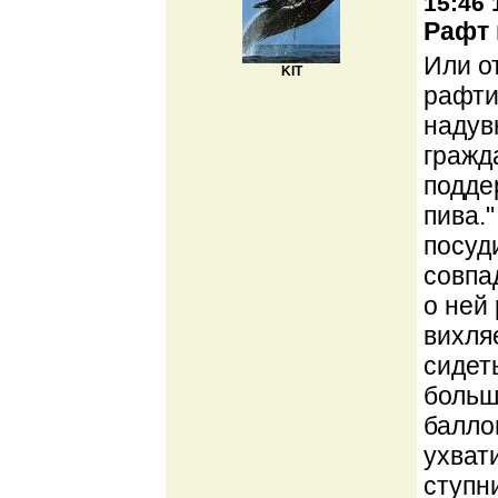
15:46 
Рафт 
Или о
KIT
рафти
надув
гражд
подде
пива.
посуд
совпа
о ней 
вихля
сидет
больш
балло
ухват
ступн