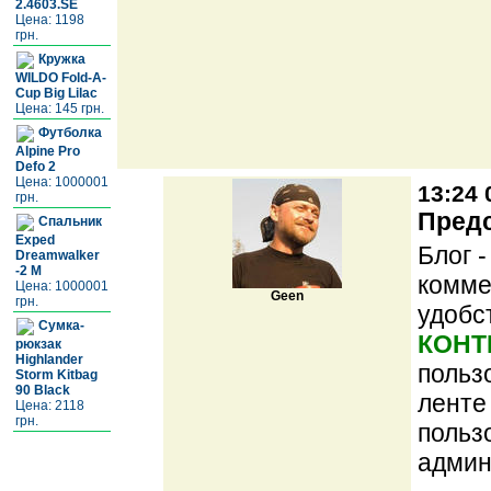
2.4603.SE
Цена: 1198
грн.
Кружка
WILDO Fold-A-
Cup Big Lilac
Цена: 145 грн.
Футболка
Alpine Pro
Defo 2
Цена: 1000001
13:24 
грн.
Предс
Спальник
Exped
Блог 
Dreamwalker
-2 M
комме
Цена: 1000001
Geen
грн.
удобс
Сумка-
КОНТ
рюкзак
Highlander
польз
Storm Kitbag
90 Black
ленте
Цена: 2118
грн.
польз
админ