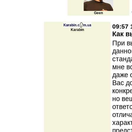
Geen
09:57 
Karabin
Как в
При в
данног
станд
мне в
даже 
Вас д
конкр
но ве
ответ
отлич
харак
предс