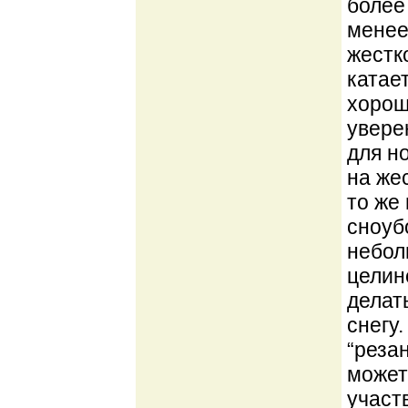
более
менее
жестк
катае
хорош
увере
для н
на жес
то же
сноуб
небол
целине
делат
снегу
“реза
может
участ