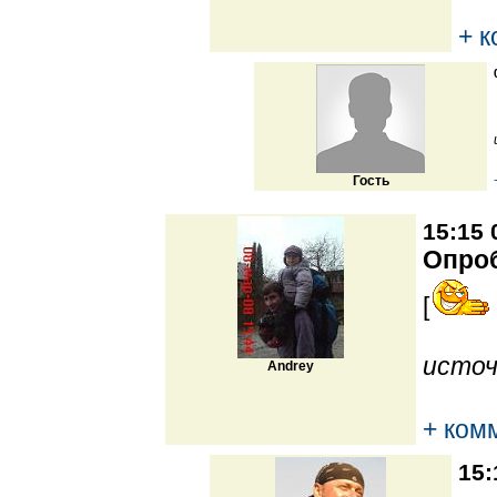
+ 
Гость
15:15 
Опро
[
источ
Andrey
+ ком
15: