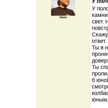
У пол
У поло
камни
Geen
свет.
повст
Скажу
ответ.
Ты в 
проне
довер
Ты сп
проли
б юно
смотр
колба
юным,