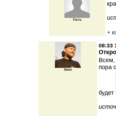
кр
ис
Гость
+ 
08:33 
Откро
Всем,
пора 
Geen
будет
источ