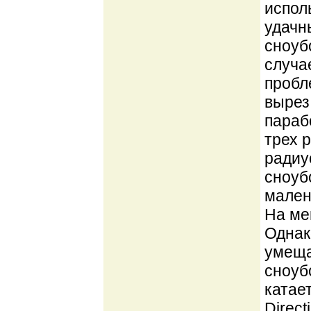
испол
удачн
сноуб
случа
пробл
вырез
параб
трех 
радиу
сноуб
мален
На ме
Однак
умеща
сноубо
катае
Direct