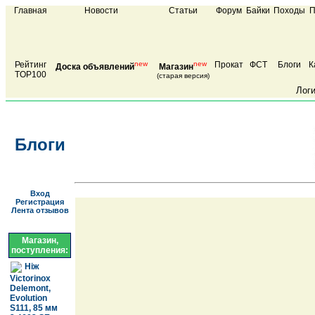
Главная
Новости
Статьи
Форум
Байки
Походы
П
Рейтинг
new
new
Прокат
ФСТ
Блоги
К
Доска объявлений
Магазин
TOP100
(старая версия)
Лог
Блоги
Вход
Регистрация
Лента отзывов
Магазин,
поступления:
Ніж
Victorinox
Delemont,
Evolution
S111, 85 мм