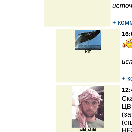
источ
+ ком
16:
KIT
ис
+ 
12:
Ска
ЦВ
(за
(сп
НЕ
wild_child