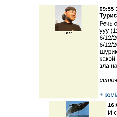
09:55 
Турис
Речь 
yyy (1
Geen
6/12/2
6/12/2
Шурик
какой
зла н
источ
+ ком
16:
И с