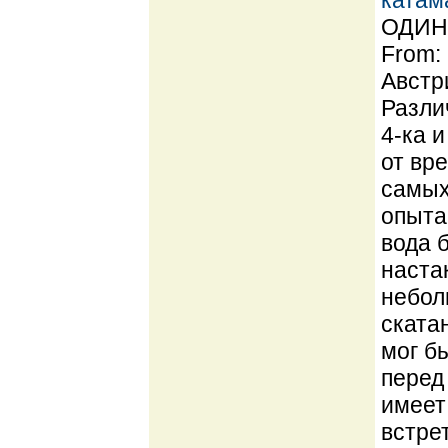
катам
ОДИН 
From:
Австр
Разли
4-ка 
от вре
самых
опыта
вода 
наста
небол
ската
мог б
перед
имеет
встре