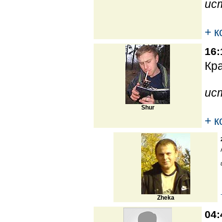
ис
+ 
16:
Кра
ис
Shur
+ 
Zheka
04: