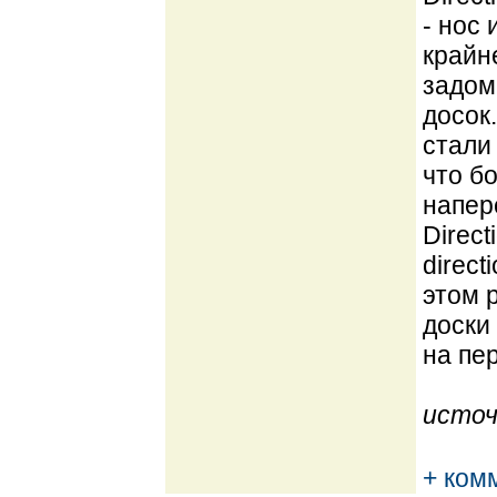
- нос
крайн
задом
досок
стали 
что б
напер
Direc
direc
этом р
доски
на пер
источ
+ ком