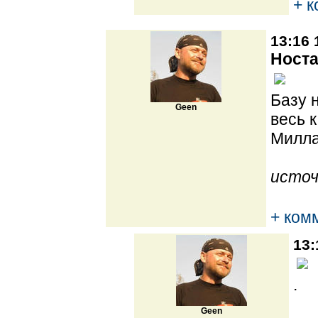
+ 
13:16 
Носта
Базу 
Geen
весь 
Милла
источ
+ ком
13:
.
Geen