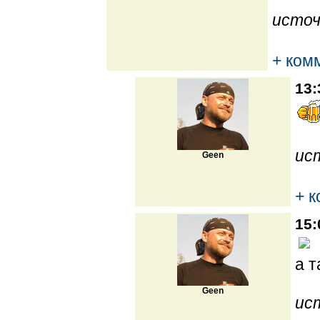
источ
+ ком
13:
ис
Geen
+ 
15:
а т
Geen
ис