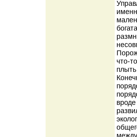
Управ
именн
мален
богат
размн
несовм
Порож
что-т
плыть
Конеч
поряд
порядо
вроде
разви
эколо
общег
между