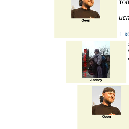
тол
ис
Geen
+ 
Andrey
Geen