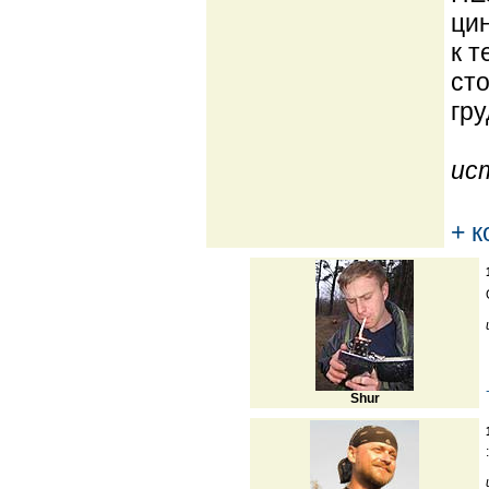
цин
к т
сто
гру
ис
+ 
Shur