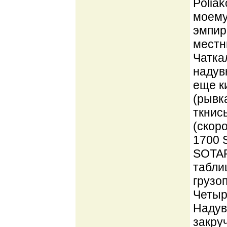
Poliak
моему
эмпир
местн
Чатка
надув
еще к
(рывк
ткнись
(скор
1700 
SOTAR 
табли
грузо
Четыр
Надув
закру