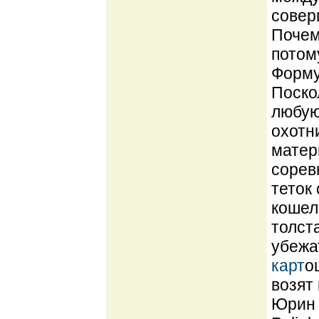
совер
Почем
потом
Форму
Поско
любую
охотн
матер
сорев
теток
кошеле
толст
убежа
карт
о
возят
Юрин 