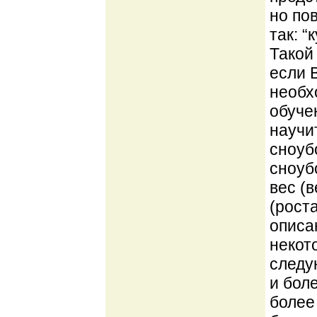
но по
так: 
Такой
если 
необх
обуче
научи
сноуб
сноуб
вес (
(рост
описа
некот
следую
и боле
более 