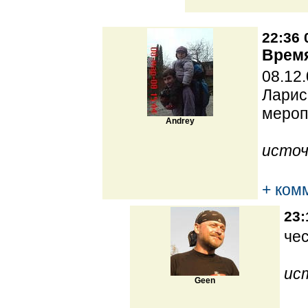
22:36 
Время
08.12
Ларис
мероп
Andrey
источ
+ ком
23:
че
ис
Geen