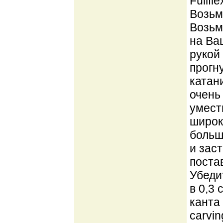
Fullfl
Возьми
Возьм
на Ва
рукой
прогн
катан
очень
умест
широк
больш
и зас
поста
Убедит
в 0,3
канта
carvi