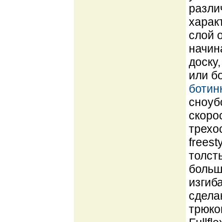
разли
харак
слой о
начин
доску
или б
ботин
сноуб
скоро
трехо
freest
толст
больш
изгиб
сдела
трюко