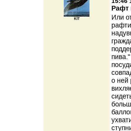
15:46 
Рафт 
Или о
KIT
рафти
надув
гражд
подде
пива.
посуд
совпа
о ней 
вихля
сидет
больш
балло
ухват
ступн