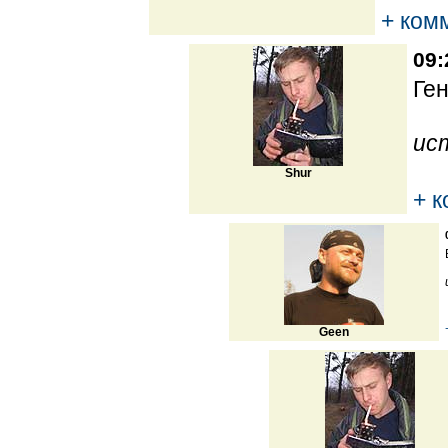
+ ком
09:
Ген
ис
Shur
+ 
Geen