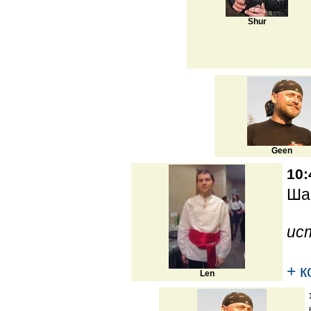
Shur
Geen
10:
Ша
ис
+ 
Len