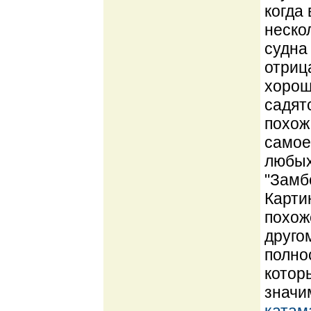
когда
неско
судна
отриц
хорош
садят
похож
самое
любых
"Замб
Карти
похож
друго
полно
котор
значи