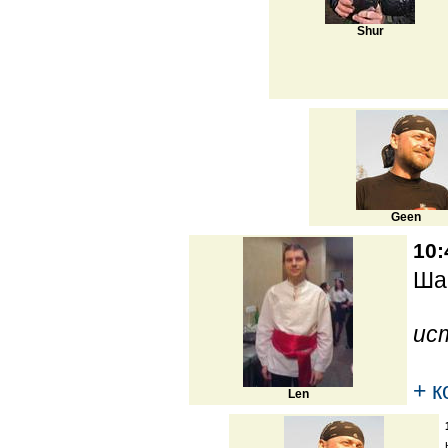
Shur
Geen
10:
Ша
ис
+ 
Len