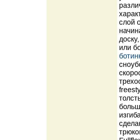
разли
харак
слой о
начин
доску
или б
ботин
сноуб
скоро
трехо
freest
толст
больш
изгиб
сдела
трюко