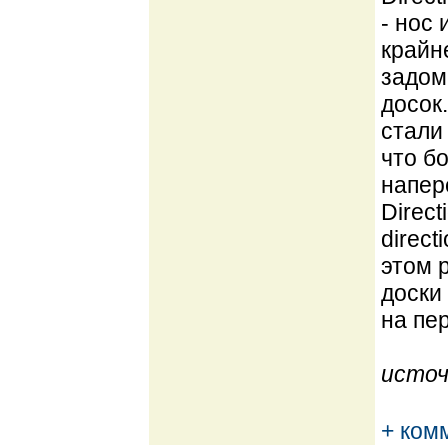
- нос
крайн
задом
досок
стали 
что б
напер
Direc
direc
этом р
доски
на пер
источ
+ ком