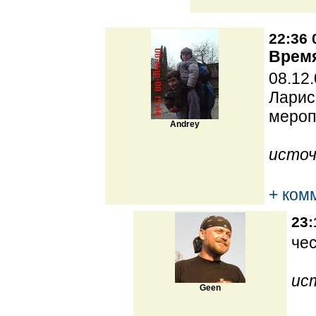
22:36 
Время
08.12
Ларис
мероп
Andrey
источ
+ ком
23:
че
ис
Geen