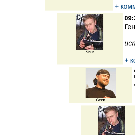
+ ком
09:
Ген
ис
Shur
+ 
Geen