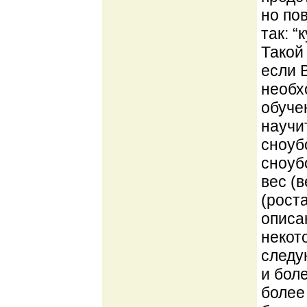
но по
так: 
Такой
если 
необх
обуче
научи
сноуб
сноуб
вес (
(рост
описа
некот
следую
и боле
более 