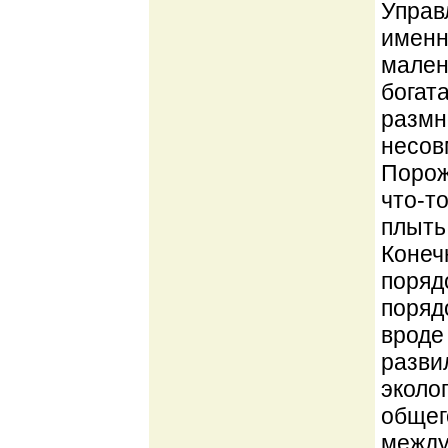
Управ
именн
мален
богат
размн
несовм
Порож
что-т
плыть
Конеч
поряд
порядо
вроде
разви
эколо
общег
между