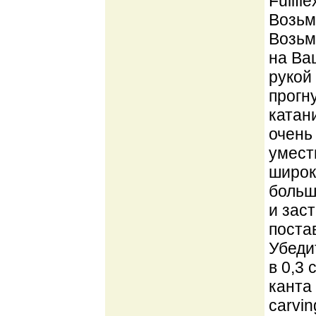
Fullfl
Возьми
Возьм
на Ва
рукой
прогн
катан
очень
умест
широк
больш
и зас
поста
Убедит
в 0,3
канта
carvi