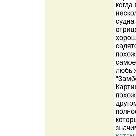
когда
неско
судна
отриц
хорош
садят
похож
самое
любых
"Замб
Карти
похож
друго
полно
котор
значи