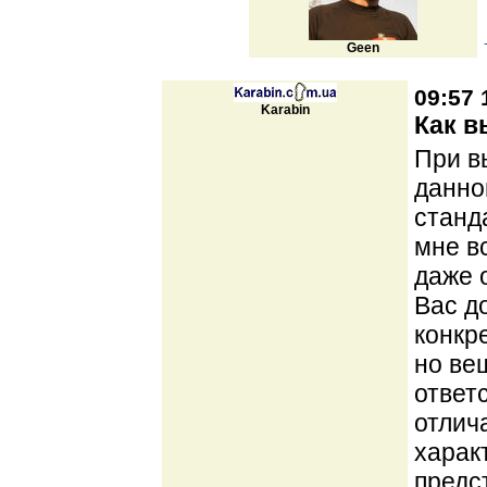
Geen
09:57 
Karabin
Как в
При в
данног
станд
мне в
даже 
Вас д
конкр
но ве
ответ
отлич
харак
предс