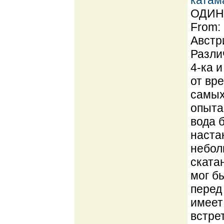
катам
ОДИН 
From:
Австр
Разли
4-ка 
от вре
самых
опыта
вода 
наста
небол
ската
мог б
перед
имеет
встре