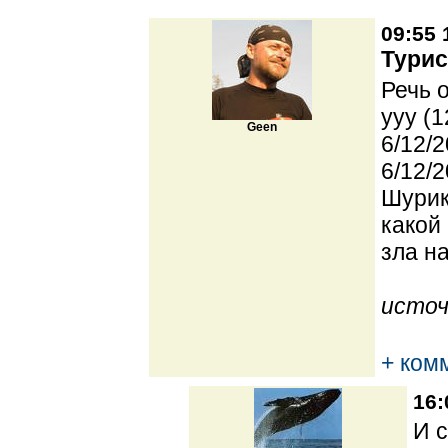
09:55 
Турис
Речь 
yyy (1
Geen
6/12/2
6/12/2
Шурик
какой
зла н
источ
+ ком
16:
И с