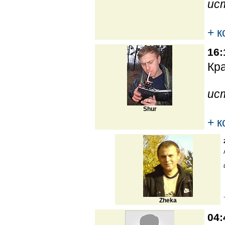
ис
+ 
16:
Кра
ис
Shur
+ 
Zheka
04: