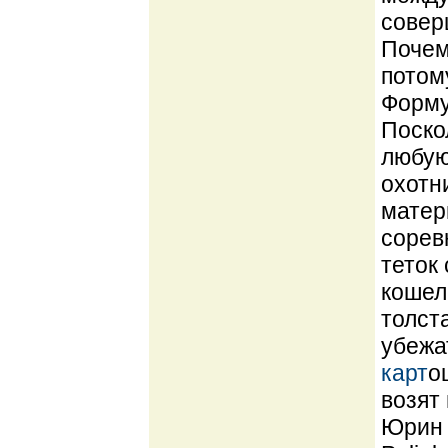
совер
Почем
потом
Форму
Поско
любую
охотн
матер
сорев
теток
кошеле
толст
убежа
карт
о
возят
Юрин 