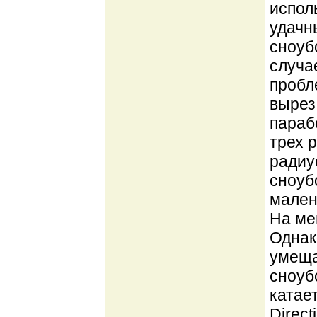
испол
удачн
сноуб
случа
пробл
вырез
параб
трех 
радиу
сноуб
мален
На ме
Однак
умеща
сноубо
катае
Direct