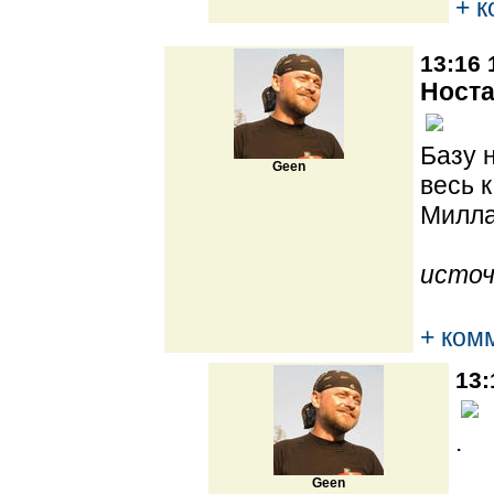
+ 
13:16 
Носта
Базу 
Geen
весь 
Милла
источ
+ ком
13:
.
Geen