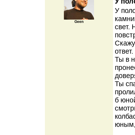
У пол
У поло
камни
Geen
свет.
повст
Скажу
ответ.
Ты в 
проне
довер
Ты сп
проли
б юно
смотр
колба
юным,