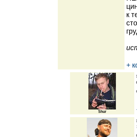
цин
к т
сто
гру
ис
+ 
Shur