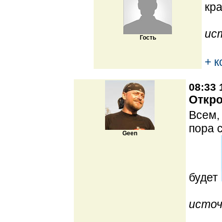
кр
ис
Гость
+ 
08:33 
Откро
Всем,
пора 
Geen
будет
источ