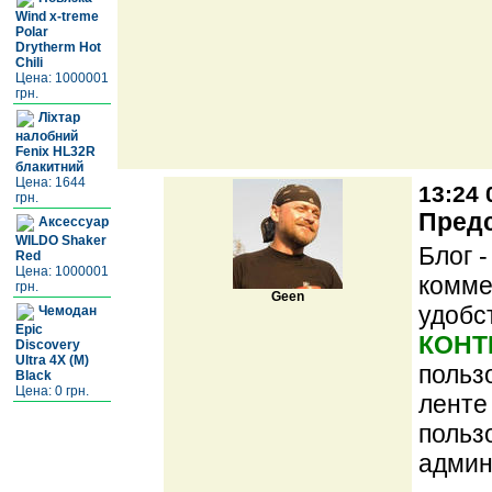
Wind x-treme
Polar
Drytherm Hot
Chili
Цена: 1000001
грн.
Ліхтар
налобний
Fenix HL32R
блакитний
Цена: 1644
13:24 
грн.
Предс
Аксессуар
WILDO Shaker
Блог 
Red
Цена: 1000001
комме
грн.
Geen
удобс
Чемодан
Epic
КОНТ
Discovery
Ultra 4X (M)
польз
Black
Цена: 0 грн.
ленте
польз
админ