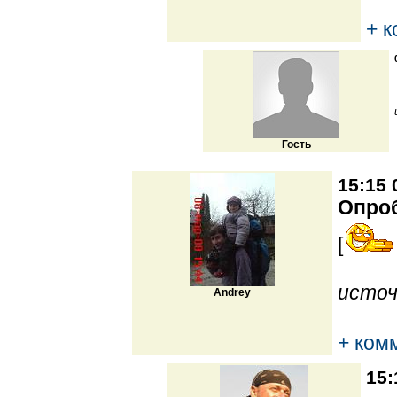
+ 
Гость
15:15 
Опро
[
источ
Andrey
+ ком
15: