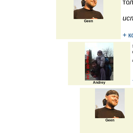
тол
ис
Geen
+ 
Andrey
Geen