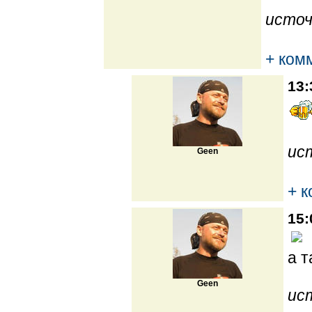
источ
+ ком
13:
ис
Geen
+ 
15:
а т
Geen
ис