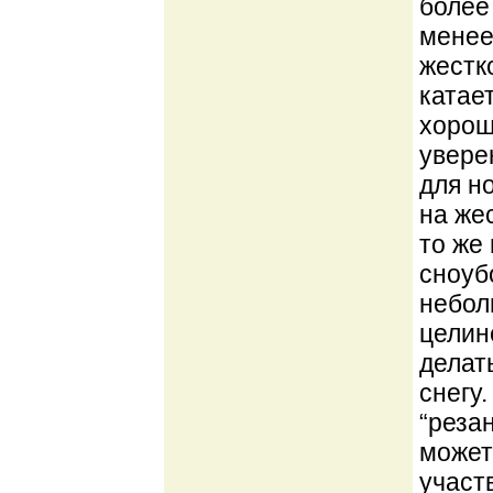
более
менее
жестк
катае
хорош
увере
для н
на жес
то же
сноуб
небол
целине
делат
снегу
“реза
может
участ