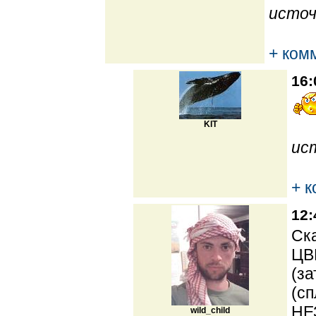
источ
+ ком
16:
KIT
ис
+ 
12:
Ска
ЦВ
(за
(сп
НЕ
wild_child