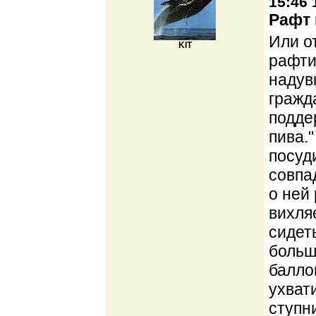
15:46 
Рафт 
Или о
KIT
рафти
надув
гражд
подде
пива.
посуд
совпа
о ней 
вихля
сидет
больш
балло
ухват
ступн