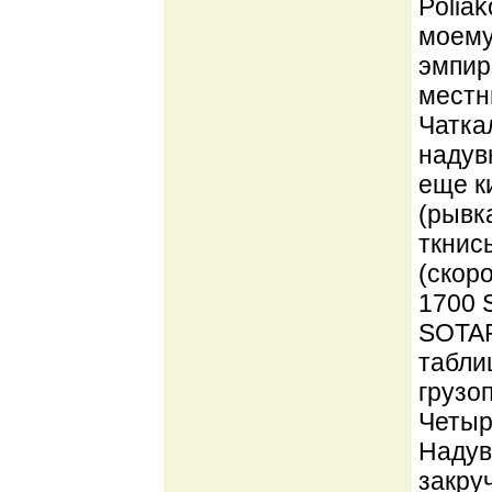
Poliak
моему
эмпир
местн
Чатка
надув
еще к
(рывк
ткнись
(скор
1700 
SOTAR 
табли
грузо
Четыр
Надув
закру