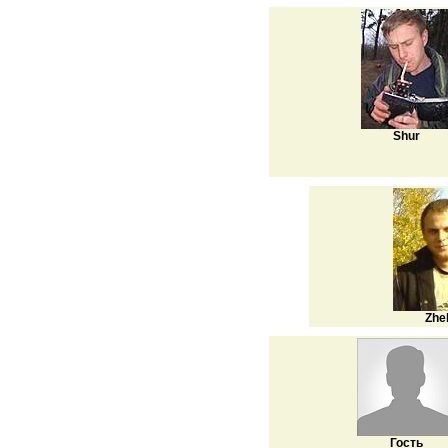
Shur
Zhe
Гость