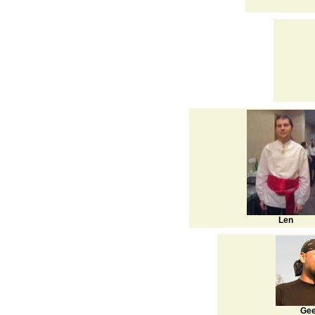
Len
Ge