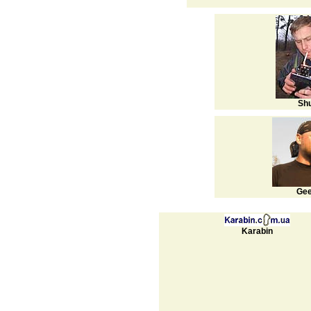
Sh
Ge
Karabin