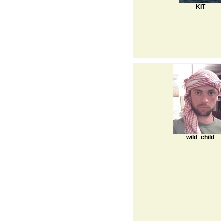
KIT
wild_child