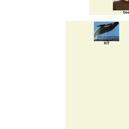
Ge
KIT