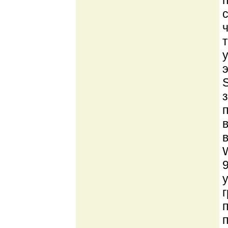
т
в
9