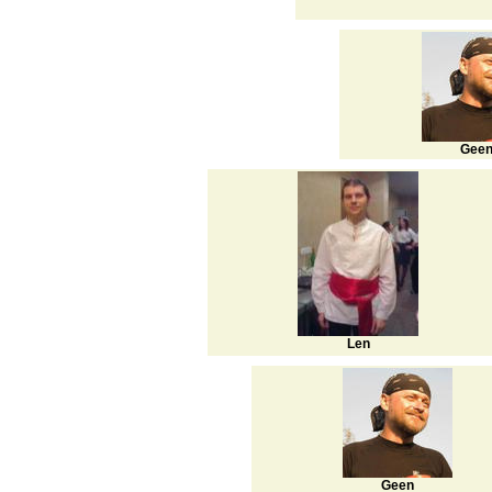
Gee
Len
Geen