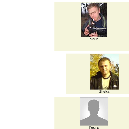
Shur
Zheka
Гость