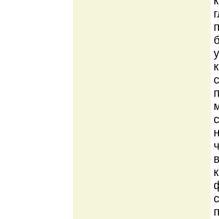
с
ф
п