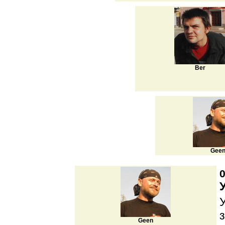
Ber
Gee
0
Geen