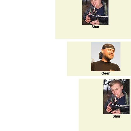
Shur
Geen
Shur