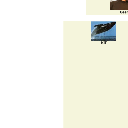
Gee
KIT