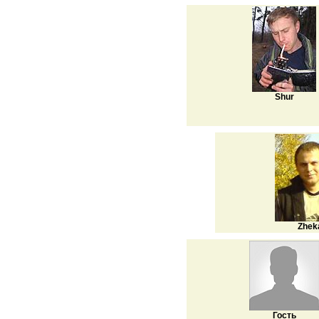
Shur
Zhek
Гость