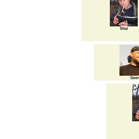
Shur
Gee