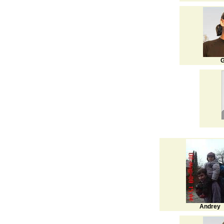
G
Andrey