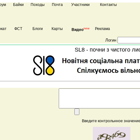
рум
Байки
Походы
Почта
Участники
Контакты
кат
ФСТ
Блоги
Карты
new
Реклама
Видео
Логин
SL8 - почни з чистого ли
Введите контрольнное значение