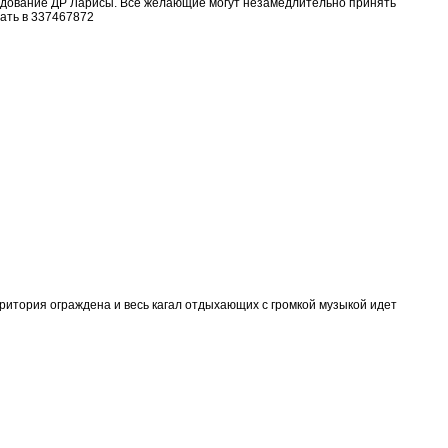
аздование ДР Ларисы. Все желающие могут незамедлительно принять
ать в 337467872
ритория ограждена и весь кагал отдыхающих с громкой музыкой идет