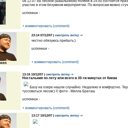
08.12.07 на Лесной (шашлычной) поляне в 14:00 состоится пр
участие в этом безумном мероприятии. По вопросам можно стуч
источник -
+ комментировать (comment)
23:14 07/12/07 |
смотреть ветку ->
честно обязуюсь прибыть:)
источник -
+ комментировать (comment)
een
13:16 10/12/07 |
смотреть ветку ->
Ностальния по лету или всего в 30-ти минутах от Киева
Базу на озере нашли случайно. Недалеко и комфортно. Тер
туссоваться лесом:) © фото - Милла Браташ
источник -
+ комментировать (comment)
13:17 10/12/07 |
смотреть ветку ->
.