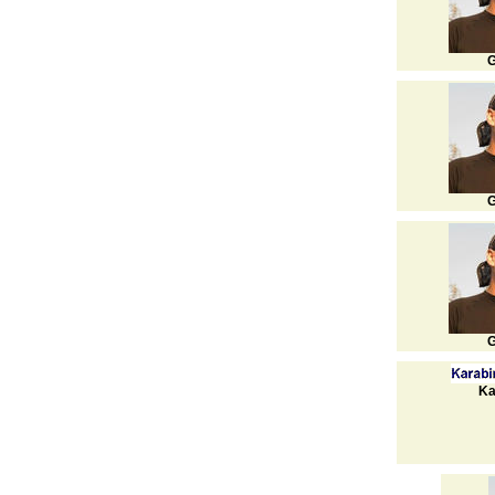
G
G
G
Ka