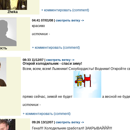
+ комментировать (comment)
Zheka
04:41 07/01/08 |
смотреть ветку ->
красиво
источник -
+ комментировать (comment)
ость
08:33 11/12/07 |
смотреть ветку ->
Открой холодильник - спаси зиму!
Всем, всем, всем! Лыжники! Сноубордисты! Водники! Откройте с
прямо сейчас, зимой не будет
а весной не буд
источник -
+ комментировать (comment)
09:26 13/12/07 |
смотреть ветку ->
Гена!!!! Холодильник сработал!! ЗАКРЫВАЙЙЙ!!!