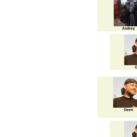
Andrey
G
Geen