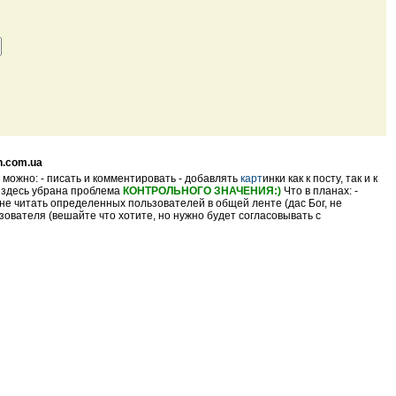
n.com.ua
 можно: - писать и комментировать - добавлять
карт
инки как к посту, так и к
- здесь убрана проблема
КОНТРОЛЬНОГО ЗНАЧЕНИЯ:)
Что в планах: -
не читать определенных пользователей в общей ленте (дас Бог, не
ователя (вешайте что хотите, но нужно будет согласовывать с