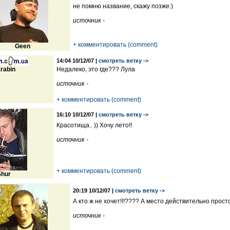
не помню название, скажу позже:)
источник -
+ комментировать (comment)
Geen
14:04 10/12/07 |
смотреть ветку ->
rabin
Недалеко, это где??? Лула
источник -
+ комментировать (comment)
16:10 10/12/07 |
смотреть ветку ->
Красотища.. )) Хочу лето!!
источник -
+ комментировать (comment)
Shur
20:19 10/12/07 |
смотреть ветку ->
А кто ж не хочет!!!???? А место действительно прост
источник -