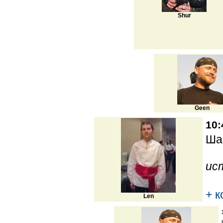
Shur
Geen
10:
Ша
ис
+ 
Len