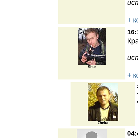
ис
+ 
16:
Кра
ис
Shur
+ 
Zheka
04: