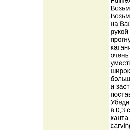
Fullfl
Возьми
Возьм
на Ва
рукой
прогн
катан
очень
умест
широк
больш
и зас
поста
Убедит
в 0,3
канта
carvi