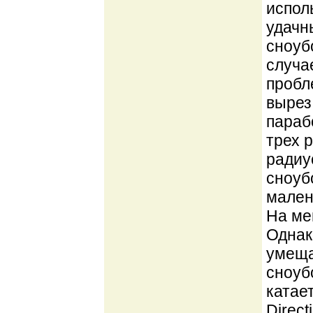
испол
удачн
сноуб
случа
пробл
вырез
параб
трех 
радиу
сноуб
мален
На ме
Однак
умеща
сноубо
катае
Direct