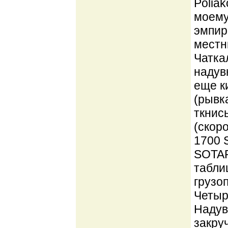
Poliak
моему
эмпир
местн
Чатка
надув
еще к
(рывк
ткнись
(скор
1700 
SOTAR 
табли
грузо
Четыр
Надув
закру