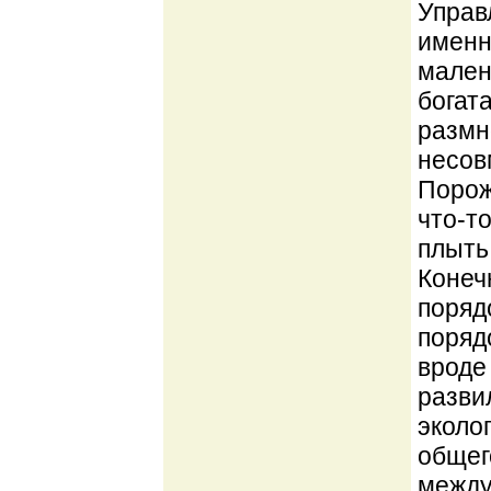
Управ
именн
мален
богат
размн
несовм
Порож
что-т
плыть
Конеч
поряд
порядо
вроде
разви
эколо
общег
между