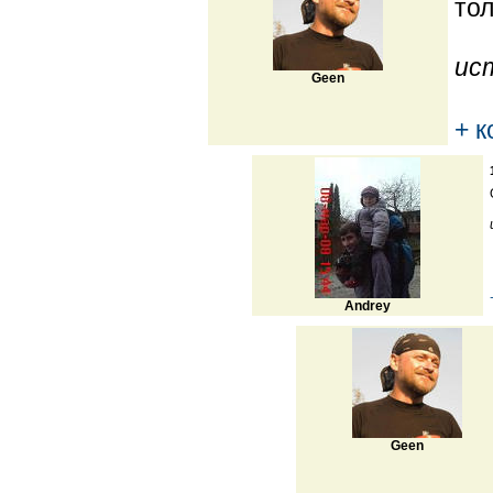
тол
ис
Geen
+ 
Andrey
Geen