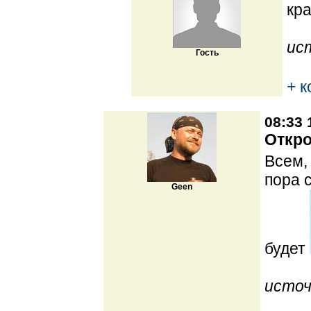
кр
ис
Гость
+ 
08:33 
Откро
Всем,
пора 
Geen
будет
источ