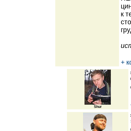
цин
к т
сто
гру
ис
+ 
Shur