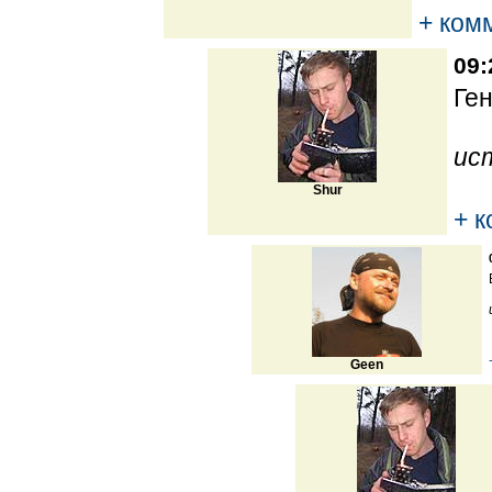
+ ком
09:
Ген
ис
Shur
+ 
Geen