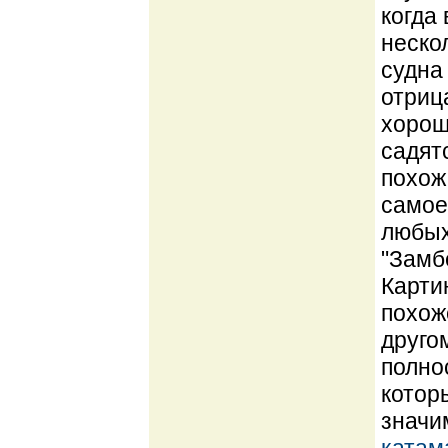
когда
неско
судна
отриц
хорош
садят
похож
самое
любых
"Замб
Карти
похож
друго
полно
котор
значи