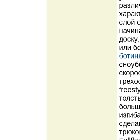
разли
харак
слой о
начин
доску
или б
ботин
сноуб
скоро
трехо
freest
толст
больш
изгиб
сдела
трюко