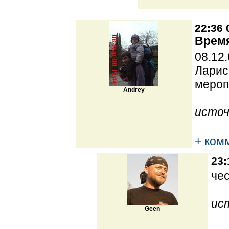
22:36 
Время
08.12
Ларис
мероп
Andrey
источ
+ ком
23:
че
ис
Geen