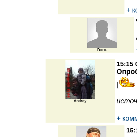
+ 
Гость
15:15 
Опро
[
источ
Andrey
+ ком
15: