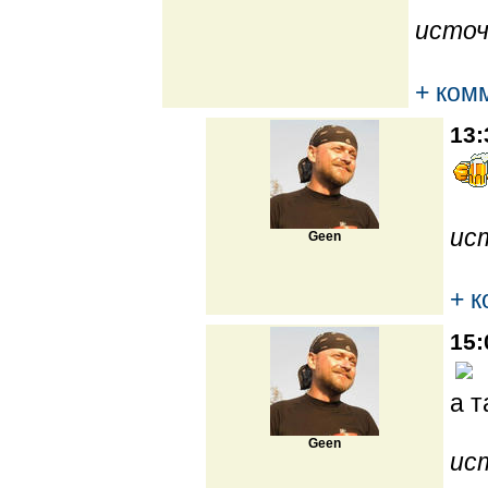
источ
+ ком
13:
ис
Geen
+ 
15:
а т
Geen
ис