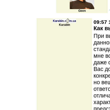
Geen
09:57 
Karabin
Как в
При в
данног
станд
мне в
даже 
Вас д
конкр
но ве
ответ
отлич
харак
предс