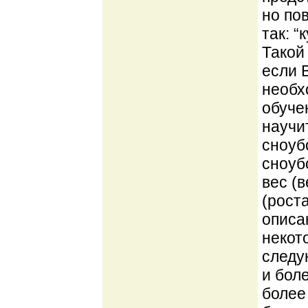
но по
так: 
Такой
если 
необх
обуче
научи
сноуб
сноуб
вес (
(рост
описа
некот
следую
и боле
более 