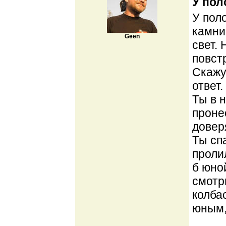
У пол
У поло
камни
Geen
свет.
повст
Скажу
ответ.
Ты в 
проне
довер
Ты сп
проли
б юно
смотр
колба
юным,