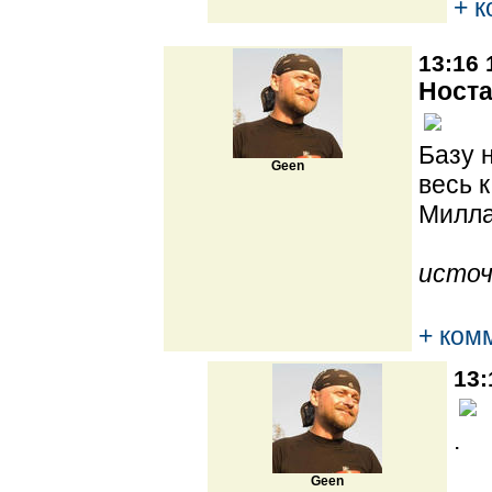
+ 
13:16 
Носта
Базу 
Geen
весь 
Милла
источ
+ ком
13:
.
Geen