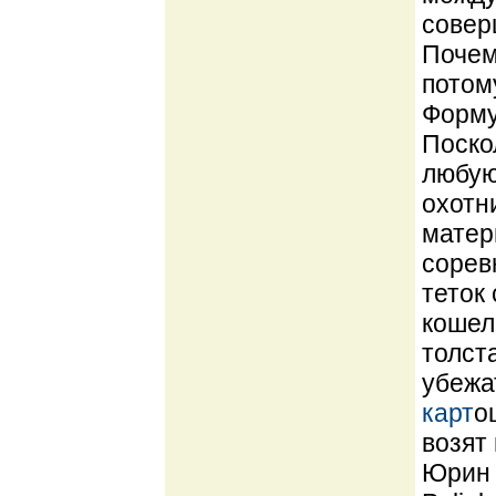
совер
Почем
потом
Форму
Поско
любую
охотн
матер
сорев
теток
кошеле
толст
убежа
карт
о
возят
Юрин 