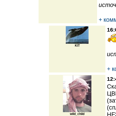
источ
+ ком
16:
KIT
ис
+ 
12:
Ска
ЦВ
(за
(сп
НЕ
wild_child