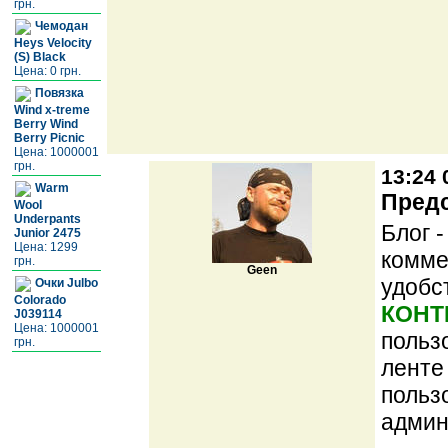
грн.
Чемодан
Heys Velocity
(S) Black
Цена: 0 грн.
Повязка
Wind x-treme
Berry Wind
Berry Picnic
Цена: 1000001
грн.
13:24 
Warm
Предс
Wool
Underpants
Блог 
Junior 2475
Цена: 1299
комме
грн.
Geen
удобс
Очки Julbo
Colorado
КОНТ
J039114
Цена: 1000001
польз
грн.
ленте
польз
админ