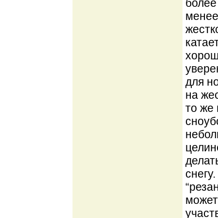
более
менее
жестк
катае
хорош
увере
для н
на жес
то же
сноуб
небол
целине
делат
снегу
“реза
может
участ