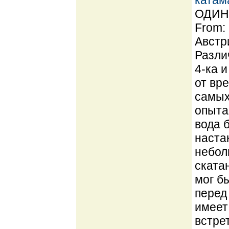
катам
ОДИН 
From:
Австр
Разли
4-ка 
от вре
самых
опыта
вода 
наста
небол
ската
мог б
перед
имеет
встре