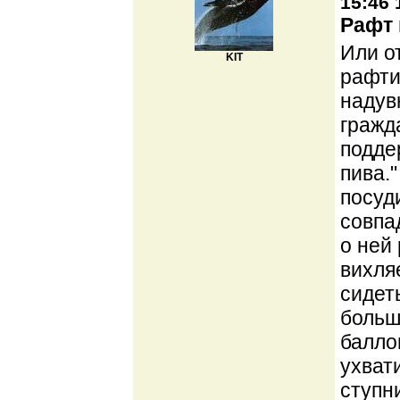
15:46 
Рафт 
Или о
KIT
рафти
надув
гражд
подде
пива.
посуд
совпа
о ней 
вихля
сидет
больш
балло
ухват
ступн