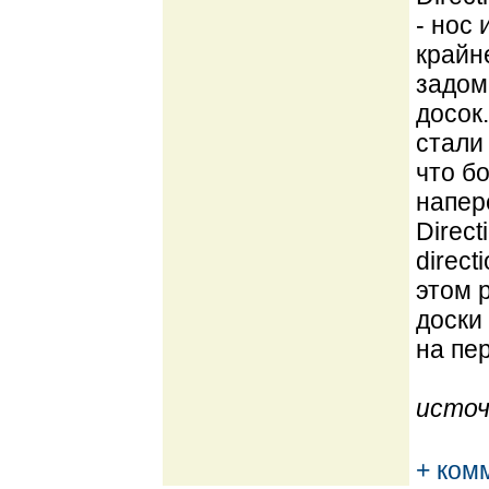
- нос
крайн
задом
досок
стали 
что б
напер
Direc
direc
этом р
доски
на пер
источ
+ ком