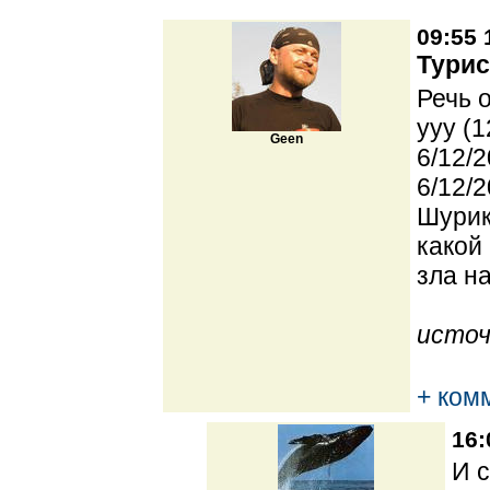
09:55 
Турис
Речь 
yyy (1
Geen
6/12/2
6/12/2
Шурик
какой
зла н
источ
+ ком
16:
И с