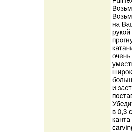
Fullfl
Возьми
Возьм
на Ва
рукой
прогн
катан
очень
умест
широк
больш
и зас
поста
Убедит
в 0,3
канта
carvi