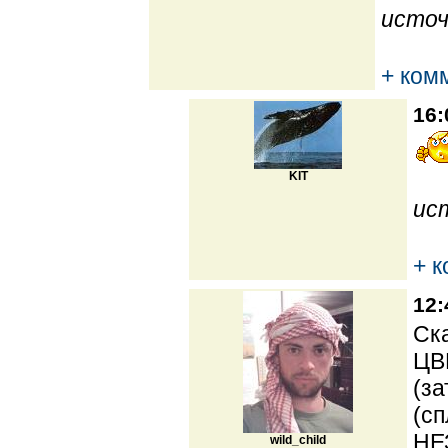
источ
+ ком
16:
KIT
ис
+ 
12:
Ска
ЦВ
(за
(сп
НЕ
wild_child