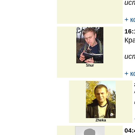
ис
+ 
16:
Кра
ис
Shur
+ 
Zheka
04: