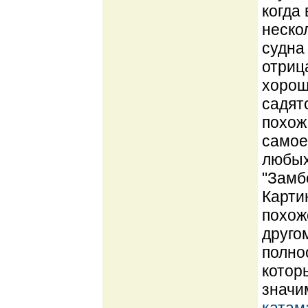
когда
неско
судна
отриц
хорош
садят
похож
самое
любых
"Замб
Карти
похож
друго
полно
котор
значи