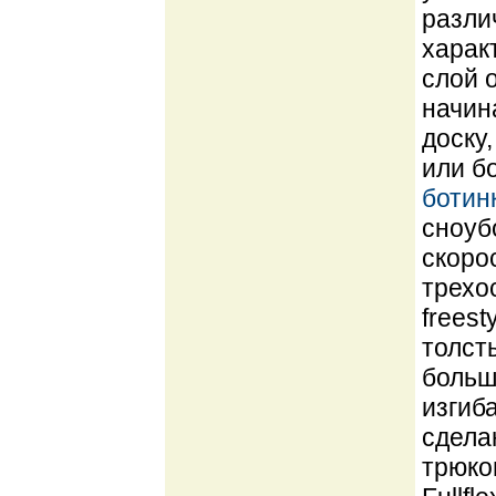
разли
харак
слой о
начин
доску
или б
ботин
сноуб
скоро
трехо
freest
толст
больш
изгиб
сдела
трюко