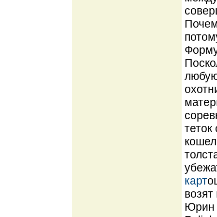
совер
Почем
потом
Форму
Поско
любую
охотн
матер
сорев
теток
кошеле
толст
убежа
карт
о
возят
Юрин 