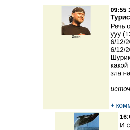
09:55 
Турис
Речь 
yyy (1
Geen
6/12/2
6/12/2
Шурик
какой
зла н
источ
+ ком
16:
И с