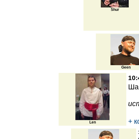
Shur
Geen
10:
Ша
ис
+ 
Len