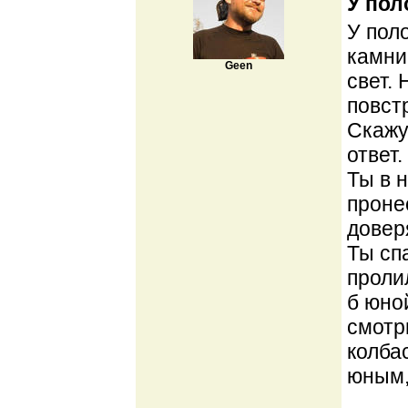
У пол
У поло
камни
Geen
свет.
повст
Скажу
ответ.
Ты в 
проне
довер
Ты сп
проли
б юно
смотр
колба
юным,