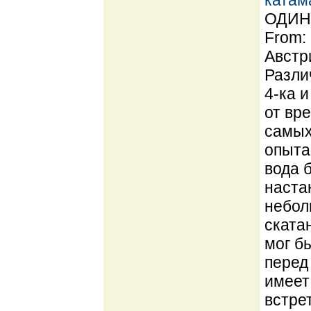
катам
ОДИН 
From:
Австр
Разли
4-ка 
от вре
самых
опыта
вода 
наста
небол
ската
мог б
перед
имеет
встре