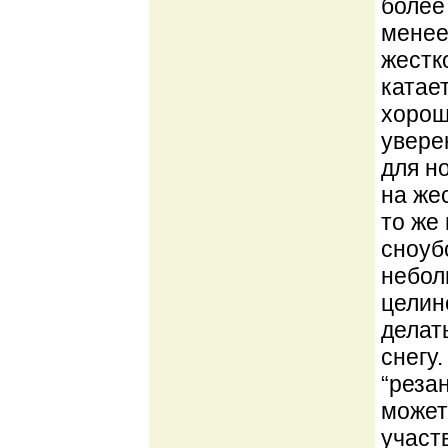
более
менее
жестк
катае
хорош
увере
для н
на жес
то же
сноуб
небол
целине
делат
снегу
“реза
может
участ