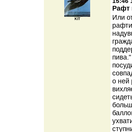
15:46 
Рафт 
Или о
KIT
рафти
надув
гражд
подде
пива.
посуд
совпа
о ней 
вихля
сидет
больш
балло
ухват
ступн