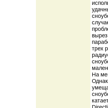
испол
удачн
сноуб
случа
пробл
вырез
параб
трех 
радиу
сноуб
мален
На ме
Однак
умеща
сноубо
катае
Direct