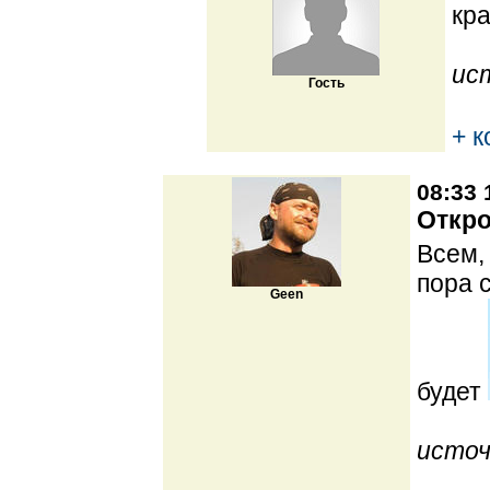
кр
ис
Гость
+ 
08:33 
Откро
Всем,
пора 
Geen
будет
источ