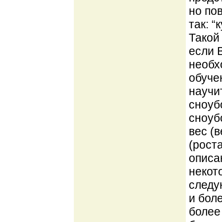
но по
так: 
Такой
если 
необх
обуче
научи
сноуб
сноуб
вес (
(рост
описа
некот
следую
и боле
более 