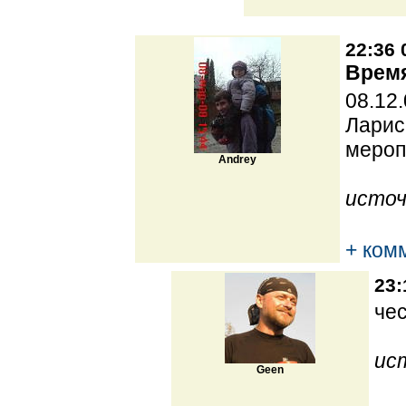
22:36 
Время
08.12
Ларис
мероп
Andrey
источ
+ ком
23:
че
ис
Geen