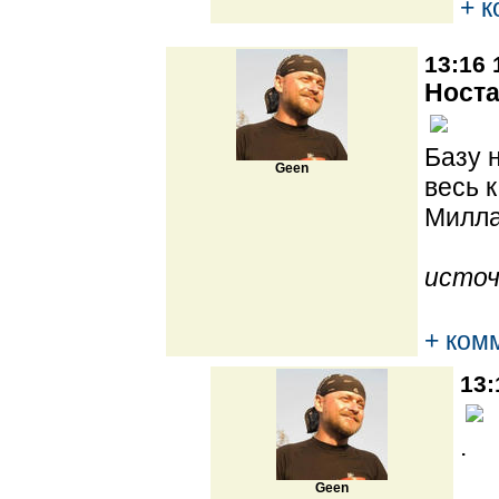
+ 
13:16 
Носта
Базу 
Geen
весь 
Милла
источ
+ ком
13:
.
Geen