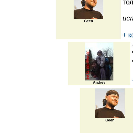
тол
ис
Geen
+ 
Andrey
Geen