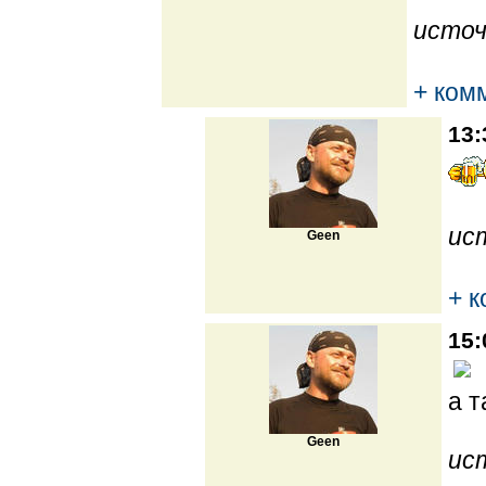
источ
+ ком
13:
ис
Geen
+ 
15:
а т
Geen
ис