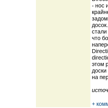
- нос
крайн
задом
досок
стали 
что б
напер
Direc
direc
этом р
доски
на пер
источ
+ ком