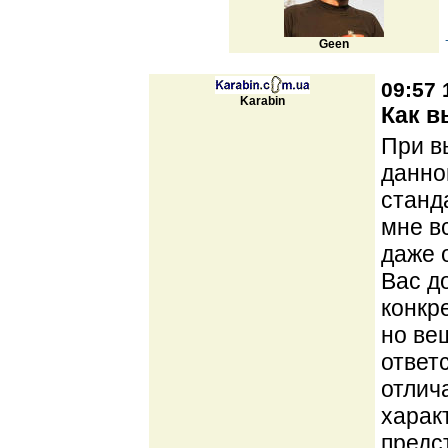
Geen
09:57 
Karabin
Как в
При в
данног
станд
мне в
даже 
Вас д
конкр
но ве
ответ
отлич
харак
предс