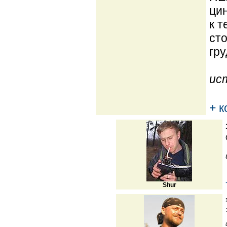
цин
к т
сто
гру
ис
+ 
Shur