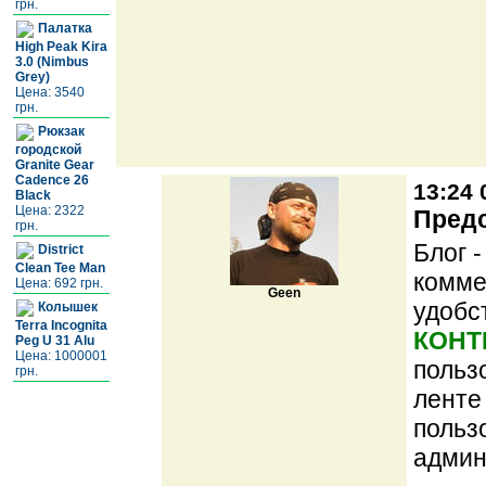
грн.
Палатка
High Peak Kira
3.0 (Nimbus
Grey)
Цена: 3540
грн.
Рюкзак
городской
Granite Gear
Cadence 26
13:24 
Black
Цена: 2322
Предс
грн.
Блог 
District
Clean Tee Man
комме
Цена: 692 грн.
Geen
удобс
Колышек
Terra Incognita
КОНТ
Peg U 31 Alu
Цена: 1000001
польз
грн.
ленте
польз
админ