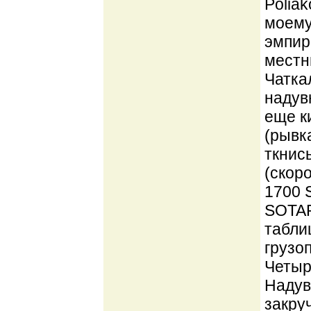
Poliak
моему
эмпир
местн
Чатка
надув
еще к
(рывк
ткнись
(скор
1700 
SOTAR 
табли
грузо
Четыр
Надув
закру