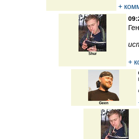
+ ком
09:
Ген
ис
Shur
+ 
Geen