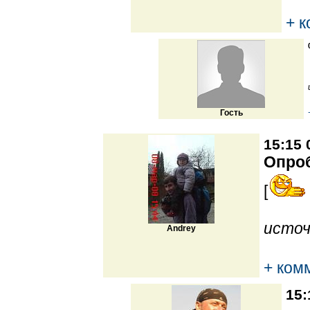
+ 
Гость
15:15 
Опро
[
источ
Andrey
+ ком
15: