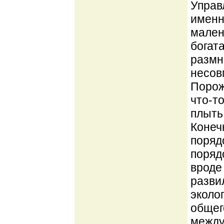
Управ
именн
мален
богат
размн
несовм
Порож
что-т
плыть
Конеч
поряд
порядо
вроде
разви
эколо
общег
между