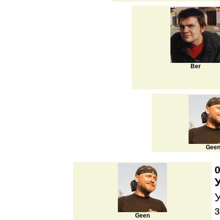
Ber
Gee
0
Geen