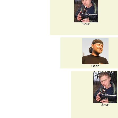
Shur
Geen
Shur