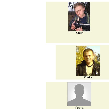
Shur
Zheka
Гость