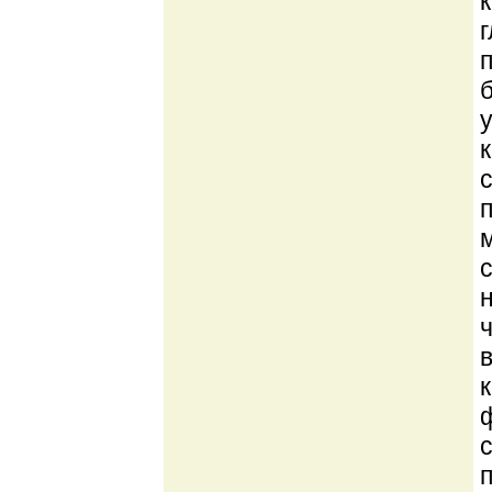
с
ф
п