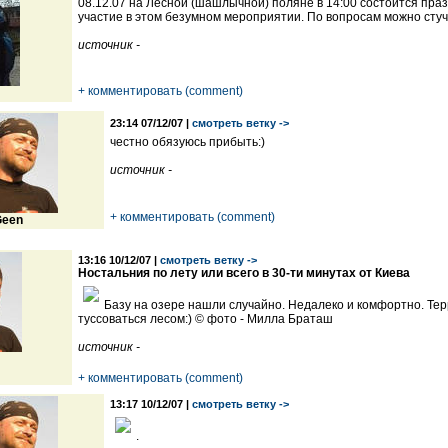
08.12.07 на Лесной (шашлычной) поляне в 14:00 состоится пр
участие в этом безумном мероприятии. По вопросам можно стуч
источник -
+ комментировать (comment)
23:14 07/12/07 |
смотреть ветку ->
честно обязуюсь прибыть:)
источник -
+ комментировать (comment)
een
13:16 10/12/07 |
смотреть ветку ->
Ностальния по лету или всего в 30-ти минутах от Киева
Базу на озере нашли случайно. Недалеко и комфортно. Тер
туссоваться лесом:) © фото - Милла Браташ
источник -
+ комментировать (comment)
13:17 10/12/07 |
смотреть ветку ->
.