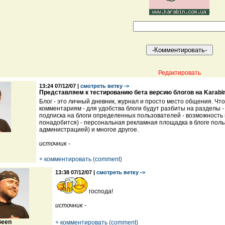
Редактировать
13:24 07/12/07 |
смотреть ветку ->
Представляем к тестированию бета версию блогов на Karabi
Блог - это личный дневник, журнал и просто место общения. Что
комментариям - для удобства блоги будут разбиты на разделы 
подписка на блоги определенных пользователей - возможность 
понадобится) - персональная рекламная площадка в блоге польз
администрацией) и многое другое.
источник -
+ комментировать (comment)
13:38 07/12/07 |
смотреть ветку ->
господа!
источник -
een
+ комментировать (comment)