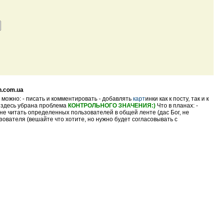
n.com.ua
 можно: - писать и комментировать - добавлять
карт
инки как к посту, так и к
- здесь убрана проблема
КОНТРОЛЬНОГО ЗНАЧЕНИЯ:)
Что в планах: -
не читать определенных пользователей в общей ленте (дас Бог, не
ователя (вешайте что хотите, но нужно будет согласовывать с