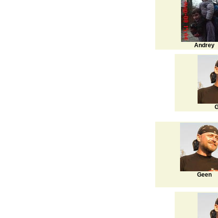
Andrey
G
Geen