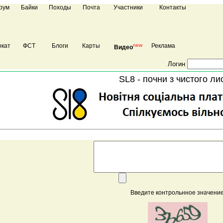
рум
Байки
Походы
Почта
Участники
Контакты
кат
ФСТ
Блоги
Карты
new
Реклама
Видео
Логин
SL8 - почни з чистого ли
Введите контрольнное значение