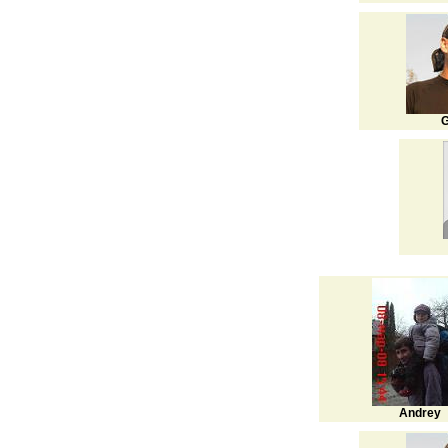
G
Andrey