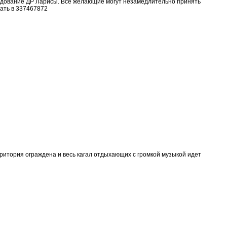
аздование ДР Ларисы. Все желающие могут незамедлительно принять
ать в 337467872
ритория ограждена и весь кагал отдыхающих с громкой музыкой идет