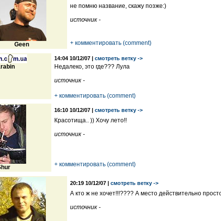
не помню название, скажу позже:)
источник -
+ комментировать (comment)
Geen
14:04 10/12/07 |
смотреть ветку ->
rabin
Недалеко, это где??? Лула
источник -
+ комментировать (comment)
16:10 10/12/07 |
смотреть ветку ->
Красотища.. )) Хочу лето!!
источник -
+ комментировать (comment)
Shur
20:19 10/12/07 |
смотреть ветку ->
А кто ж не хочет!!!???? А место действительно прост
источник -