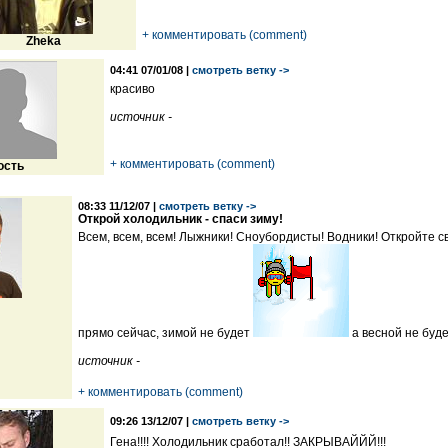
+ комментировать (comment)
Zheka
04:41 07/01/08 |
смотреть ветку ->
красиво
источник -
+ комментировать (comment)
ость
08:33 11/12/07 |
смотреть ветку ->
Открой холодильник - спаси зиму!
Всем, всем, всем! Лыжники! Сноубордисты! Водники! Откройте с
прямо сейчас, зимой не будет
а весной не буд
источник -
+ комментировать (comment)
09:26 13/12/07 |
смотреть ветку ->
Гена!!!! Холодильник сработал!! ЗАКРЫВАЙЙЙ!!!