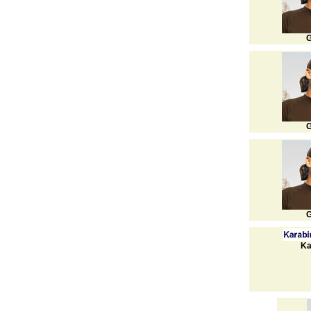
G
G
G
Ka