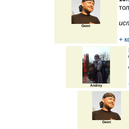
тол
ис
Geen
+ 
Andrey
Geen