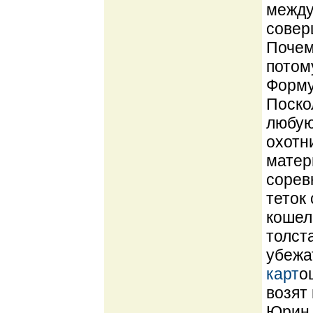
между
совер
Почем
потом
Форму
Поско
любую
охотн
матер
сорев
теток
кошеле
толст
убежа
карт
о
возят
Юрин 