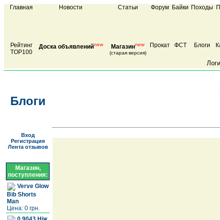
Главная
Новости
Статьи
Форум
Байки
Походы
П
Рейтинг
new
new
Прокат
ФСТ
Блоги
К
Доска объявлений
Магазин
TOP100
(старая версия)
Лог
Блоги
Вход
Регистрация
Лента отзывов
Магазин,
поступления:
Verve Glow
Bib Shorts
Man
Цена: 0 грн.
0.9043 Ніж