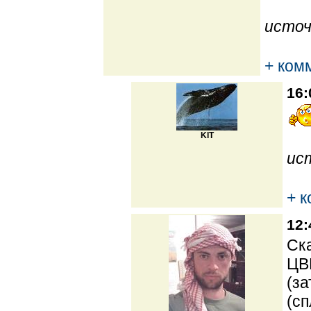
источ
+ ком
16:
KIT
ис
+ 
12:
Ска
ЦВ
(за
(сп