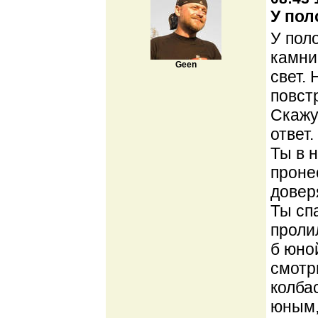
У пол
У поло
камни
Geen
свет.
повст
Скажу
ответ.
Ты в 
проне
довер
Ты сп
проли
б юно
смотр
колба
юным,