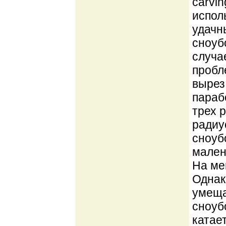
carvi
испол
удачн
сноуб
случа
пробл
вырез
параб
трех 
радиу
сноуб
мален
На ме
Однак
умеща
сноубо
катае