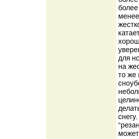
более
менее
жестк
катае
хорош
увере
для н
на жес
то же
сноуб
небол
целине
делат
снегу
“реза
может