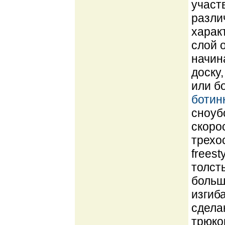
участ
разли
харак
слой о
начин
доску
или б
ботин
сноуб
скоро
трехо
freest
толст
больш
изгиб
сдела
трюко