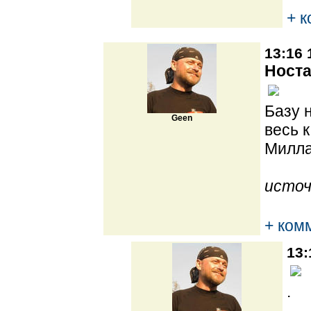
+ 
13:16 
Носта
Базу 
Geen
весь 
Милла
источ
+ ком
13:
.