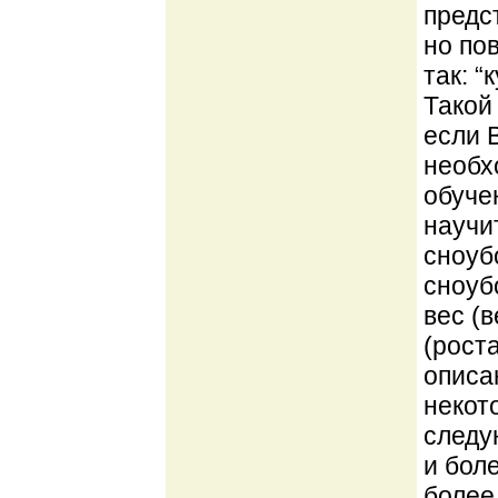
предс
но по
так: 
Такой
если 
необх
обуче
научи
сноуб
сноуб
вес (
(рост
описа
некот
следую
и боле
более 