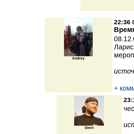
22:36 
Время
08.12
Ларис
мероп
Andrey
источ
+ ком
23:
че
ис
Geen