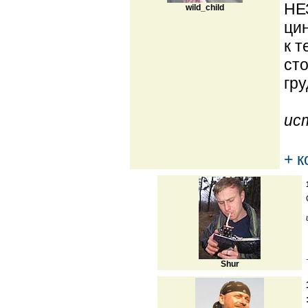
НЕ
wild_child
цин
к т
сто
гру
ис
+ 
Shur