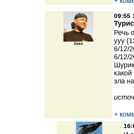
+ ком
09:55 
Турис
Речь 
yyy (1
Geen
6/12/2
6/12/2
Шурик
какой
зла н
источ
+ ком
16: