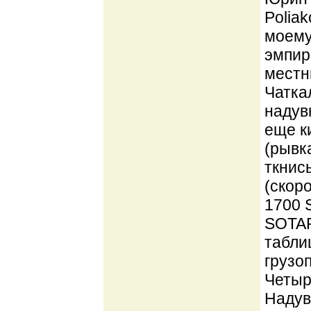
Poliak
моему
эмпир
местн
Чатка
надув
еще к
(рывк
ткнись
(скор
1700 
SOTAR 
табли
грузо
Четыр
Надув