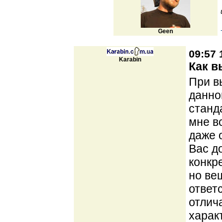
Geen
09:57 
Karabin
Как в
При в
данног
станд
мне в
даже 
Вас д
конкр
но ве
ответ
отлич
харак