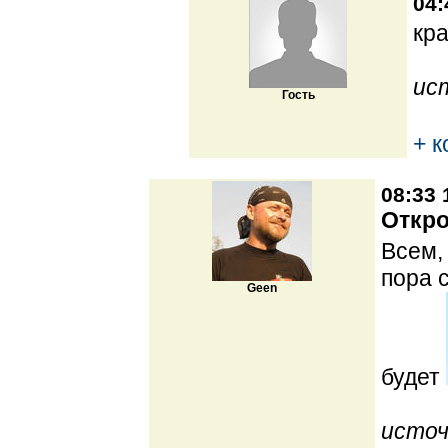
04:
кр
ис
Гость
+ 
08:33 
Откро
Всем,
пора 
Geen
будет
источ