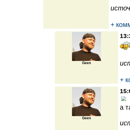
источ
+ ком
13:
ис
Geen
+ 
15:
а т
Geen
ис