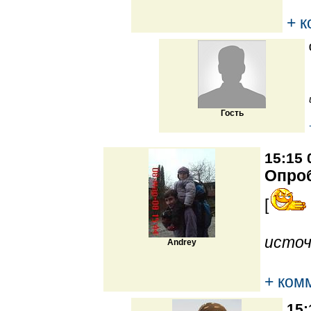
+ 
Гость
15:15 
Опро
[
источ
Andrey
+ ком
15: