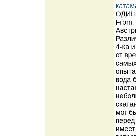
катам
ОДИН 
From:
Австр
Разли
4-ка 
от вре
самых
опыта
вода 
наста
небол
ската
мог б
перед
имеет