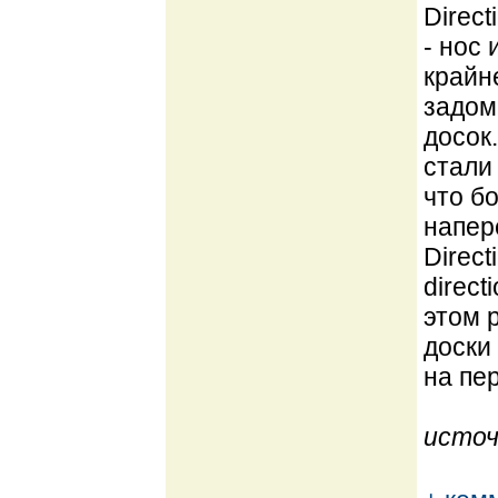
Direct
- нос
крайн
задом
досок
стали 
что б
напер
Direc
direc
этом р
доски
на пер
источ