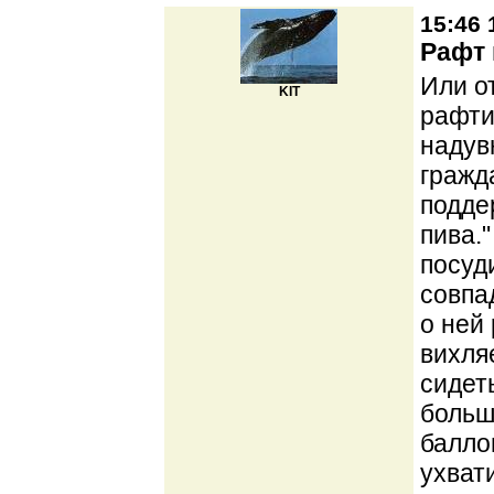
15:46 
Рафт 
Или о
KIT
рафти
надув
гражд
подде
пива.
посуд
совпа
о ней 
вихля
сидет
больш
балло
ухват