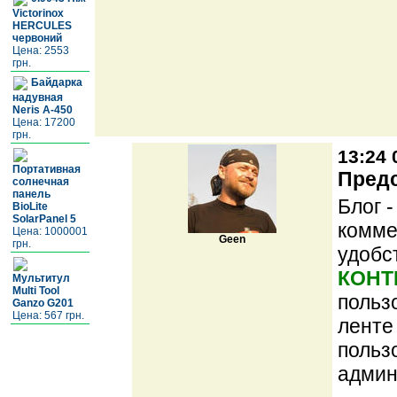
Victorinox
HERCULES
червоний
Цена: 2553
грн.
Байдарка
надувная
Neris А-450
Цена: 17200
грн.
13:24 
Портативная
Предс
солнечная
панель
Блог 
BioLite
SolarPanel 5
комме
Цена: 1000001
Geen
грн.
удобс
КОНТ
Мультитул
Multi Tool
польз
Ganzo G201
Цена: 567 грн.
ленте
польз
админ