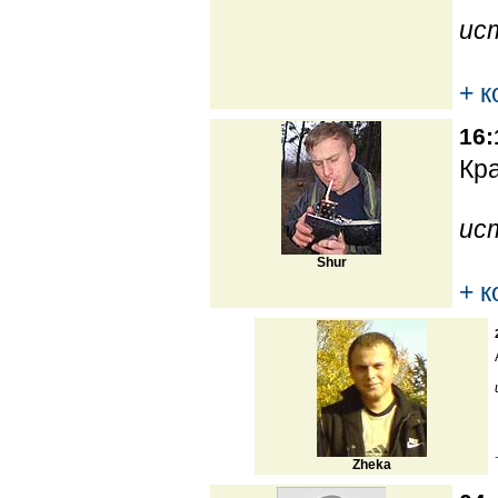
ис
+ 
16:
Кра
ис
Shur
+ 
Zheka