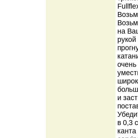
Fullfl
Возьми
Возьм
на Ва
рукой
прогн
катан
очень
умест
широк
больш
и зас
поста
Убедит
в 0,3
канта