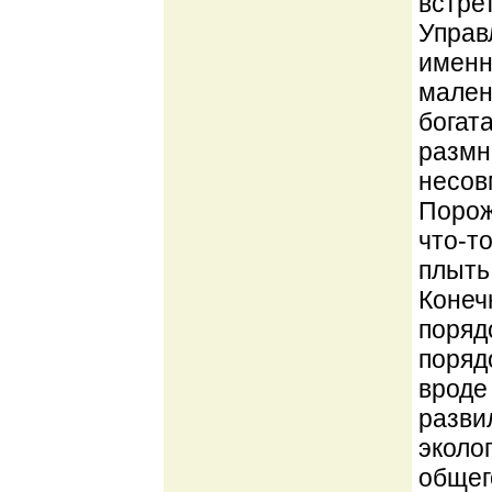
встре
Управ
именн
мален
богат
размн
несовм
Порож
что-т
плыть
Конеч
поряд
порядо
вроде
разви
эколо
общег