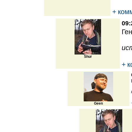
+ ком
09:
Ген
ис
Shur
+ 
Geen