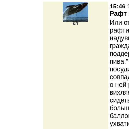
15:46 
Рафт 
Или о
KIT
рафти
надув
гражд
подде
пива.
посуд
совпа
о ней 
вихля
сидет
больш
балло
ухват