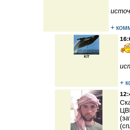
источ
+ ком
16:
KIT
ис
+ 
12:
Ска
ЦВ
(за
(сп