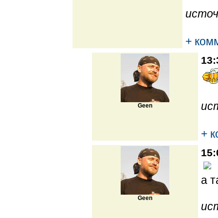
источ
+ ком
13:
ис
Geen
+ 
15:
а т
Geen
ис