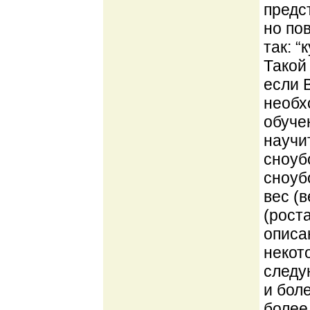
предс
но по
так: 
Такой
если 
необх
обуче
научи
сноуб
сноуб
вес (
(рост
описа
некот
следую
и боле
более 