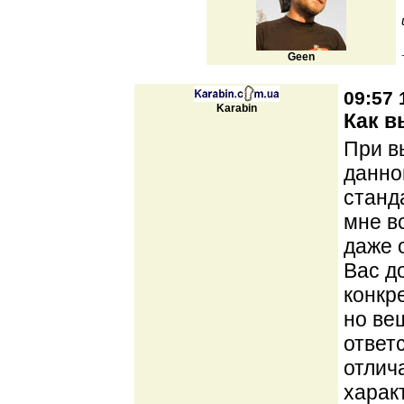
Geen
09:57 
Karabin
Как в
При в
данног
станд
мне в
даже 
Вас д
конкр
но ве
ответ
отлич
харак