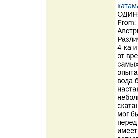
катам
ОДИН 
From:
Австр
Разли
4-ка 
от вре
самых
опыта
вода 
наста
небол
ската
мог б
перед
имеет