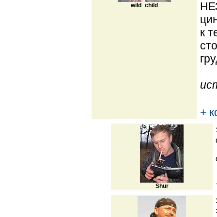
НЕ
wild_child
цин
к т
сто
гру
ис
+ 
Shur