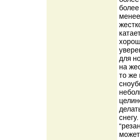
более
менее
жестк
катае
хорош
увере
для н
на жес
то же
сноуб
небол
целине
делат
снегу
“реза
может