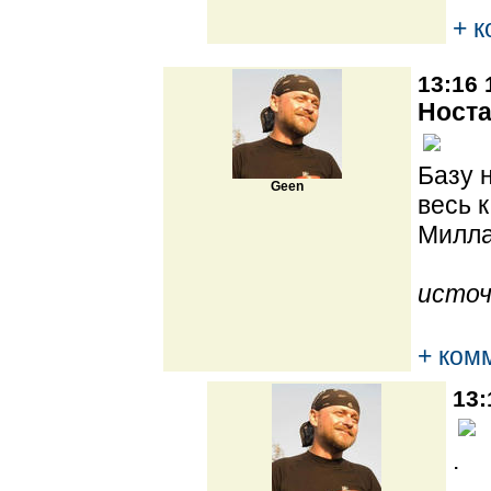
+ 
13:16 
Носта
Базу 
Geen
весь 
Милла
источ
+ ком
13:
.