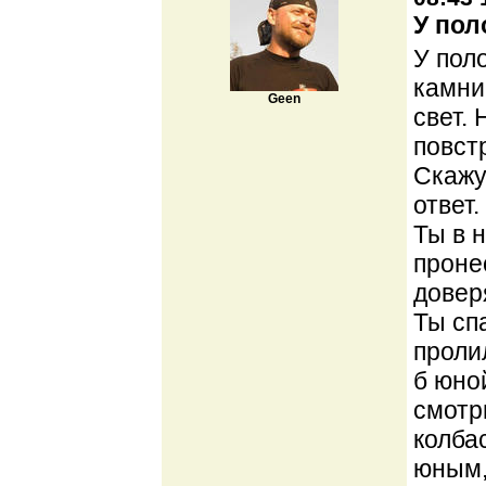
У пол
У поло
камни
Geen
свет.
повст
Скажу
ответ.
Ты в 
проне
довер
Ты сп
проли
б юно
смотр
колба
юным,