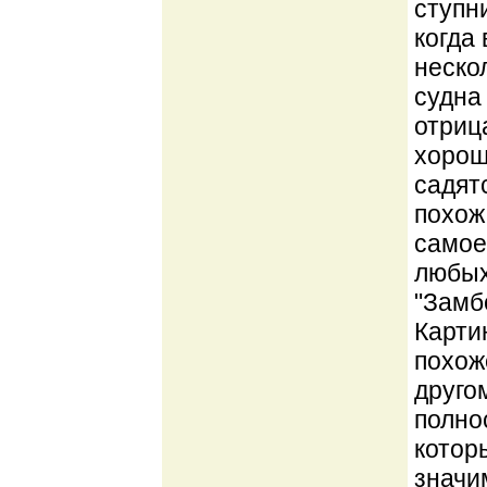
ступн
когда
неско
судна
отриц
хорош
садят
похож
самое
любых
"Замб
Карти
похож
друго
полно
котор
значи