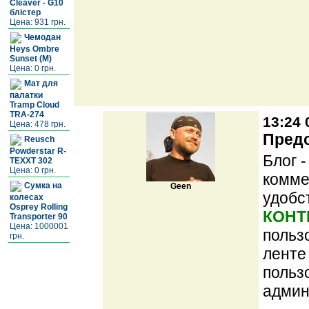
Cleaver - G10
блістер
Цена: 931 грн.
Чемодан
Heys Ombre
Sunset (M)
Цена: 0 грн.
Мат для
палатки
Tramp Cloud
TRA-274
13:24 
Цена: 478 грн.
Предс
Reusch
Powderstar R-
Блог 
TEXXT 302
Цена: 0 грн.
комме
Сумка на
Geen
удобс
колесах
Osprey Rolling
КОНТ
Transporter 90
Цена: 1000001
польз
грн.
ленте
польз
админ