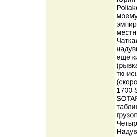
Poliak
моему
эмпир
местн
Чатка
надув
еще к
(рывк
ткнись
(скор
1700 
SOTAR 
табли
грузо
Четыр
Надув