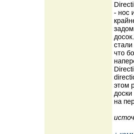
Direct
- нос
крайн
задом
досок
стали 
что б
напер
Direc
direc
этом р
доски
на пер
источ