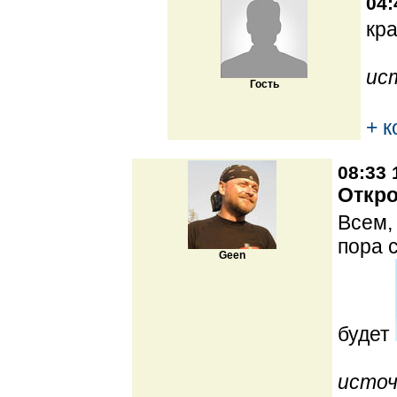
04:
кр
ис
Гость
+ 
08:33 
Откро
Всем,
пора 
Geen
будет
источ