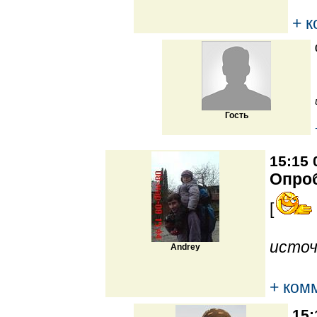
+ 
Гость
15:15 
Опро
[
источ
Andrey
+ ком
15: