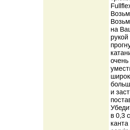
Fullfl
Возьми
Возьм
на Ва
рукой
прогн
катан
очень
умест
широк
больш
и зас
поста
Убедит
в 0,3
канта