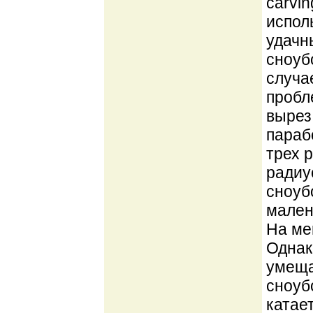
carvi
испол
удачн
сноуб
случа
пробл
вырез
параб
трех 
радиу
сноуб
мален
На ме
Однак
умеща
сноубо
катае