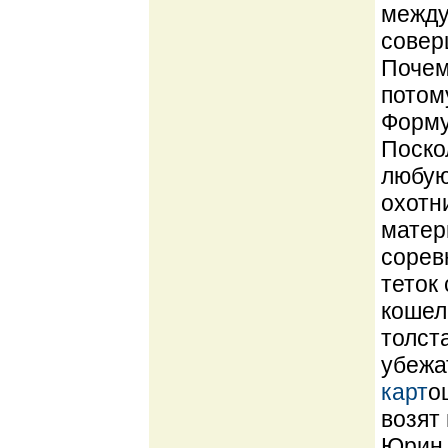
между
совер
Почем
потом
Форму
Поско
любую
охотн
матер
сорев
теток
кошеле
толст
убежа
карт
о
возят
Юрин 