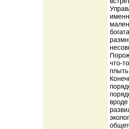
встре
Управ
именн
мален
богат
размн
несовм
Порож
что-т
плыть
Конеч
поряд
порядо
вроде
разви
эколо
общег