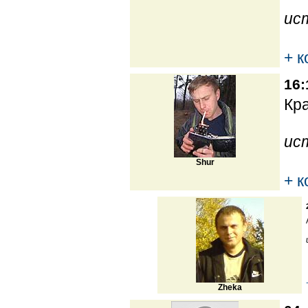
ис
+ 
16:
Кра
ис
Shur
+ 
Zheka