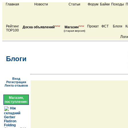
Главная
Новости
Статьи
Форум
Байки
Походы
П
Рейтинг
new
new
Прокат
ФСТ
Блоги
К
Доска объявлений
Магазин
TOP100
(старая версия)
Лог
Блоги
Вход
Регистрация
Лента отзывов
Магазин,
поступления:
Ніж
складний
Gerber
Flatiron
Folding