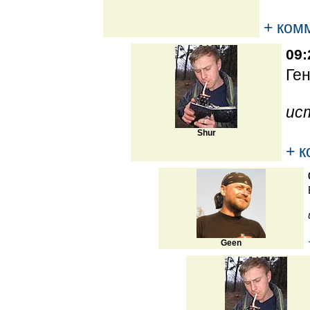
+ ком
09:
Ген
ис
Shur
+ 
Geen