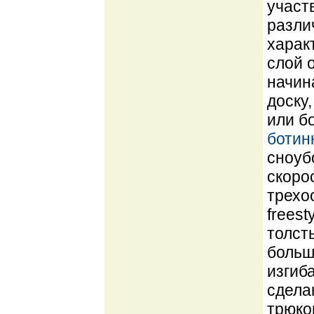
участ
разли
харак
слой о
начин
доску
или б
ботин
сноуб
скоро
трехо
freest
толст
больш
изгиб
сдела
трюко