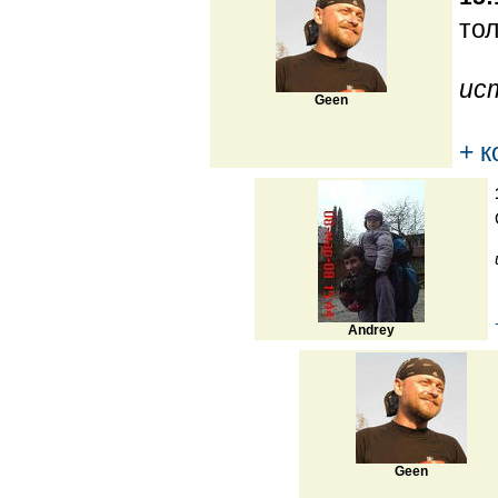
тол
ис
Geen
+ 
Andrey
Geen