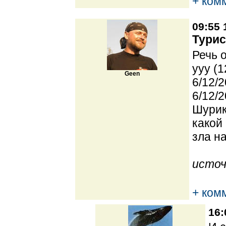
+ ком
09:55 
Турис
Речь 
yyy (1
Geen
6/12/2
6/12/2
Шурик
какой
зла н
источ
+ ком
16: