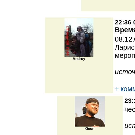
22:36 
Время
08.12
Ларис
мероп
Andrey
источ
+ ком
23:
че
ис
Geen